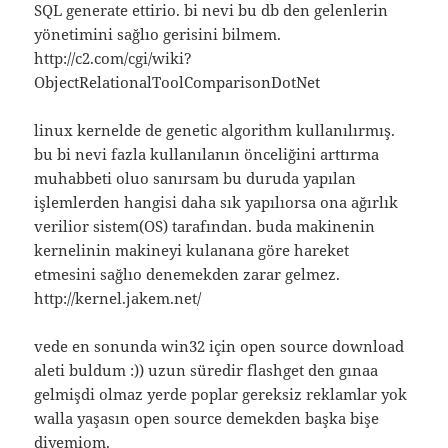
SQL generate ettirio. bi nevi bu db den gelenlerin
yönetimini sağlıo gerisini bilmem.
http://c2.com/cgi/wiki?
ObjectRelationalToolComparisonDotNet
linux kernelde de genetic algorithm kullanılırmış.
bu bi nevi fazla kullanılanın önceliğini arttırma
muhabbeti oluo sanırsam bu duruda yapılan
işlemlerden hangisi daha sık yapılıorsa ona ağırlık
verilior sistem(OS) tarafından. buda makinenin
kernelinin makineyi kulanana göre hareket
etmesini sağlıo denemekden zarar gelmez.
http://kernel.jakem.net/
vede en sonunda win32 için open source download
aleti buldum :)) uzun süredir flashget den gınaa
gelmişdi olmaz yerde poplar gereksiz reklamlar yok
walla yaşasın open source demekden başka bişe
diyemiom.