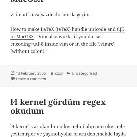
vi ile utf nası yazdırılır burda geçior.
How to make LaTeX (teTeX) handle unicode and CJK
in MacOSX
: “Vim also works if you do :set
encoding=utf-8 inside vim or in the file ‘.vimrc’
(without colon).”
Posted
Author
Categories
13 February 2005
ozzy
Uncategorised
on
on How to make LaTeX (teTeX) handle unicode and C
Leave a comment
l4 kernel gördüm regex
okudum
l4 kernel var olan linux kernelini alıp microkernele
çevirmişler ve yayınolıyolar bi ara denemekde fayda