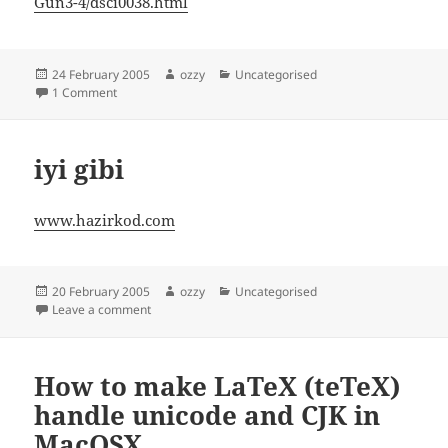
Gun3-4/dsci0038.html
Posted
Author
Categories
24 February 2005
ozzy
Uncategorised
on
on neler neler buldum
1 Comment
iyi gibi
www.hazirkod.com
Posted
Author
Categories
20 February 2005
ozzy
Uncategorised
on
on iyi gibi
Leave a comment
How to make LaTeX (teTeX)
handle unicode and CJK in
MacOSX