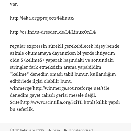
var.
http://l4ka.org/projects/l4linux/
http://os.inf.tu-dresden.de/L4/LinuxOnL4/
regular expressin sürekli gerekebilecek bişey bende
azimle okumamaya dayanırken bi yerde ihtiyacım
oldu S+kelimeS+ yaparak başındaki ve sonundaki
stringler fark etmeksizin arama yapabildim
*kelime* denedim omadı tabii bunun kullandığım
editörlede ilgisi olabilir bunu
winmerge(http://winmerge.sourceforge.net/) ile
denedim gayet çalışdı gerisi mesele değil.
Scite(http://www.scintilla.org/SciTE.html) kıllık yapdı
bu seferlik.
Posted
Author
Categories
10 February 2005
ozzy
Uncategorised