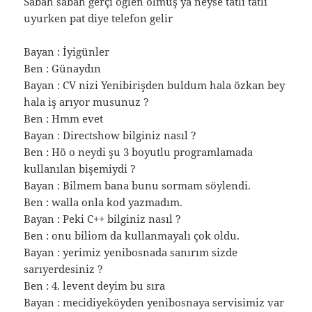
Sabah sabah gerçi öğlen olmuş ya neyse tatlı tatlı
uyurken pat diye telefon gelir
Bayan : İyigünler
Ben : Günaydın
Bayan : CV nizi Yenibirişden buldum hala özkan bey
hala iş arıyor musunuz ?
Ben : Hmm evet
Bayan : Directshow bilginiz nasıl ?
Ben : Hö o neydi şu 3 boyutlu programlamada
kullanılan bişemiydi ?
Bayan : Bilmem bana bunu sormam söylendi.
Ben : walla onla kod yazmadım.
Bayan : Peki C++ bilginiz nasıl ?
Ben : onu biliom da kullanmayalı çok oldu.
Bayan : yerimiz yenibosnada sanırım sizde
sarıyerdesiniz ?
Ben : 4. levent deyim bu sıra
Bayan : mecidiyeköyden yenibosnaya servisimiz var