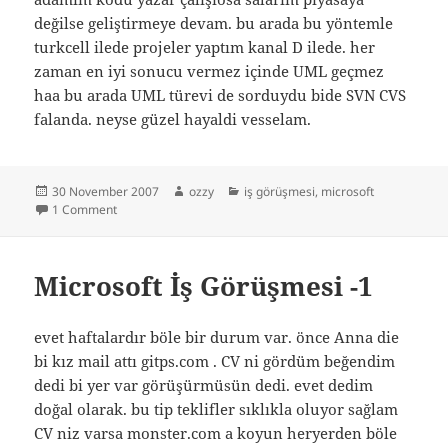
değilse geliştirmeye devam. bu arada bu yöntemle
turkcell ilede projeler yaptım kanal D ilede. her
zaman en iyi sonucu vermez içinde UML geçmez
haa bu arada UML türevi de sorduydu bide SVN CVS
falanda. neyse güzel hayaldi vesselam.
Posted
Author
Categories
30 November 2007
ozzy
iş görüşmesi
,
microsoft
on
on Microsoft İş Görüşmesi -2- Sorular
1 Comment
Microsoft İş Görüşmesi -1
evet haftalardır böle bir durum var. önce Anna die
bi kız mail attı gitps.com . CV ni gördüm beğendim
dedi bi yer var görüşürmüsün dedi. evet dedim
doğal olarak. bu tip teklifler sıklıkla oluyor sağlam
CV niz varsa monster.com a koyun heryerden böle