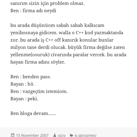
sanırım sizin için problem olmaz.
Ben : firma adı neydi
bu arada düşünüom sabah sabah kalkıcam
yenibosnaya gidicem. walla o C++ kod yazmaktanda
zor. bu arada iş C++ off kanırık konular bunlar
milyon tane derdi olucak. büyük firma değilse zaten
yellenme(osuruk) civarında paralar vercek. bu arada
bayan firma adını söyler.
Ben : benden pass.
Bayan : hö.
Ben : vazgeçtim istemiom.
Bayan : peki.
Ben bloga devam……
Posted
Author
Categories
15 November 2007
ozzy
iş görüşmesi