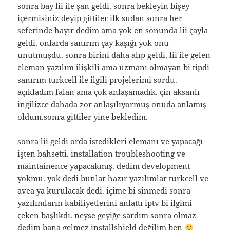
sonra bay lii ile şan geldi. sonra bekleyin bişey
içermisiniz deyip gittiler ilk sudan sonra her
seferinde hayır dedim ama yok en sonunda lii çayla
geldi. onlarda sanırım çay kaşığı yok onu
unutmuşdu. sonra birini daha alıp geldi. lii ile gelen
eleman yazılım ilişkili ama uzmanı olmayan bi tipdi
sanırım turkcell ile ilgili projelerimi sordu.
açıkladım falan ama çok anlaşamadık. çin aksanlı
ingilizce dahada zor anlaşılıyormuş onuda anlamış
oldum.sonra gittiler yine bekledim.
sonra lii geldi orda istedikleri elemanı ve yapacağı
işten bahsetti. installation troubleshooting ve
maintainence yapacakmış. dedim development
yokmu. yok dedi bunlar hazır yazılımlar turkcell ve
avea ya kurulacak dedi. içime bi sinmedi sonra
yazılımların kabiliyetlerini anlattı iptv bi ilgimi
çeken başlıkdı. neyse geyiğe sardım sonra olmaz
dedim bana gelmez installshield değilim ben