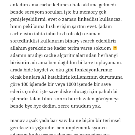
anladım ama cache kelimesi hala aklıma gelmedi
bende soruyom soruları işte bu memory çok
genişleyebilirmi. evet o zaman linkedlist kullancaz.
hmm peki buna hızlı erişim şartmı evet. (adam
cache istio tahta tabii hızlı olcak) o zaman
sortedlinklist kullanırım binary search edebiliriz
allahım gereksiz ne kadar terim varsa sokuom
adamın aradığı cache algoritmalarından herhangi
birisinin adı ama ben dağıldım bi kere toplayamam.
arada bide kaydet ve oku gibi fonksiyonlarımız
olcak bunlara AI katabiliriz kullanıcının durumuna
göre 100 işlemde bir veya 1000 işemde bir save
ederiz çünkü işte save diske olucağı için pahalı bi
işlemdir falan filan. sonra bitirdi zaten görüşmeyi.
bende bye bye dedim. zerre umudum yok.
manav açsak yada bar yaw bu ne biçim bir terimsel
gereksizlik yığınıdır. ben implementasyoncu
adamım kodu yazar çalışıosa salarım piyasaya