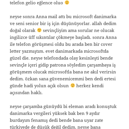
telefon gelio eğlence oluo
neyse sonra Anna mail attı bu microsoft danimarka
ve seni senior bir iş için düşünüyorlar. allah dedim
doğal olarak
sevinçliyim ama sorular ne olucak
ingilizce üff sıkıntılar çökmeye başladı. sonra Anna
ile telefon görüşmesi oldu bu arada ben bir cover
letter yazmıştım. evet danimarkada microsoftda
güzel die. neyse telefondada olay kesinleşti bende
sevinçle içeri gidip patrona söyledim çarşambaya iş
görüşmem olucak microsoftla bana ne akıl verirsin
dedim. özkan sana güvenemicemmi ben dedi ertesi
günde hadi yolun açık olsun
herkez kendi
açısından haklı.
neyse çarşamba günüydü bi eleman aradı konuştuk
danimarka vergileri yüksek bak ben 9 aydır
burdayım fenamış dedi bende bana uyar zate
türkiyede de düşük değil dedim. neyse bana