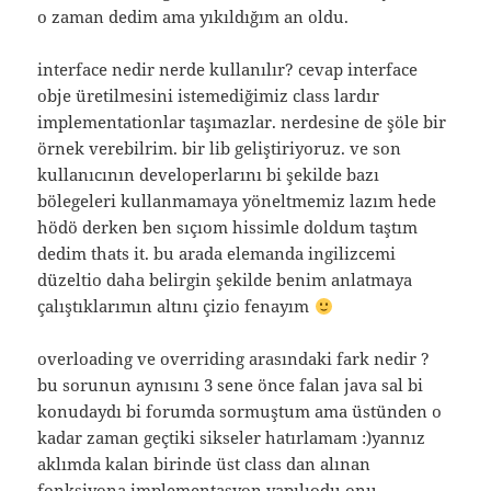
o zaman dedim ama yıkıldığım an oldu.
interface nedir nerde kullanılır? cevap interface
obje üretilmesini istemediğimiz class lardır
implementationlar taşımazlar. nerdesine de şöle bir
örnek verebilrim. bir lib geliştiriyoruz. ve son
kullanıcının developerlarını bi şekilde bazı
bölegeleri kullanmamaya yöneltmemiz lazım hede
hödö derken ben sıçıom hissimle doldum taştım
dedim thats it. bu arada elemanda ingilizcemi
düzeltio daha belirgin şekilde benim anlatmaya
çalıştıklarımın altını çizio fenayım
overloading ve overriding arasındaki fark nedir ?
bu sorunun aynısını 3 sene önce falan java sal bi
konudaydı bi forumda sormuştum ama üstünden o
kadar zaman geçtiki sikseler hatırlamam :)yannız
aklımda kalan birinde üst class dan alınan
fonksiyona implementasyon yapılıodu onu