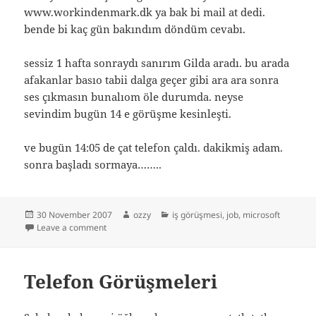
www.workindenmark.dk ya bak bi mail at dedi.
bende bi kaç gün bakındım döndüm cevabı.
sessiz 1 hafta sonraydı sanırım Gilda aradı. bu arada
afakanlar basıo tabii dalga geçer gibi ara ara sonra
ses çıkmasın bunalıom öle durumda. neyse
sevindim bugün 14 e görüşme kesinleşti.
ve bugün 14:05 de çat telefon çaldı. dakikmiş adam.
sonra başladı sormaya……..
Posted
Author
Categories
30 November 2007
ozzy
iş görüşmesi
,
job
,
microsoft
on
on Microsoft İş Görüşmesi -1
Leave a comment
Telefon Görüşmeleri