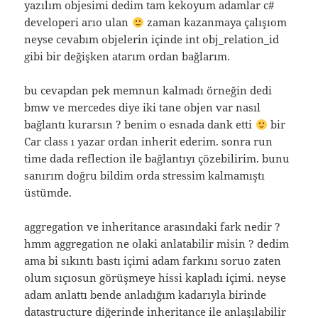
yazılım objesimi dedim tam kekoyum adamlar c#
developeri arıo ulan
zaman kazanmaya çalışıom
neyse cevabım objelerin içinde int obj_relation_id
gibi bir değişken atarım ordan bağlarım.
bu cevapdan pek memnun kalmadı örneğin dedi
bmw ve mercedes diye iki tane objen var nasıl
bağlantı kurarsın ? benim o esnada dank etti
bir
Car class ı yazar ordan inherit ederim. sonra run
time dada reflection ile bağlantıyı çözebilirim. bunu
sanırım doğru bildim orda stressim kalmamıştı
üstümde.
aggregation ve inheritance arasındaki fark nedir ?
hmm aggregation ne olaki anlatabilir misin ? dedim
ama bi sıkıntı bastı içimi adam farkını soruo zaten
olum sıçıosun görüşmeye hissi kapladı içimi. neyse
adam anlattı bende anladığım kadarıyla birinde
datastructure diğerinde inheritance ile anlaşılabilir