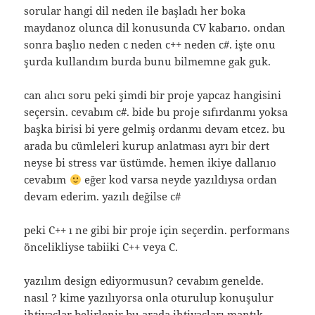
sorular hangi dil neden ile başladı her boka
maydanoz olunca dil konusunda CV kabarıo. ondan
sonra başlıo neden c neden c++ neden c#. işte onu
şurda kullandım burda bunu bilmemne gak guk.
can alıcı soru peki şimdi bir proje yapcaz hangisini
seçersin. cevabım c#. bide bu proje sıfırdanmı yoksa
başka birisi bi yere gelmiş ordanmı devam etcez. bu
arada bu cümleleri kurup anlatması ayrı bir dert
neyse bi stress var üstümde. hemen ikiye dallanıo
cevabım
eğer kod varsa neyde yazıldıysa ordan
devam ederim. yazılı değilse c#
peki C++ ı ne gibi bir proje için seçerdin. performans
öncelikliyse tabiiki C++ veya C.
yazılım design ediyormusun? cevabım genelde.
nasıl ? kime yazılıyorsa onla oturulup konuşulur
ihtiyaçlar belirlenir bu arada ihtiyaçları mantık