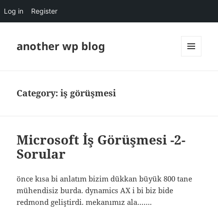
Log in
Register
another wp blog
MENU
AND
WIDGETS
Category:
iş görüşmesi
Microsoft İş Görüşmesi -2-
Sorular
önce kısa bi anlatım bizim dükkan büyük 800 tane
mühendisiz burda. dynamics AX i bi biz bide
redmond geliştirdi. mekanımız ala…….