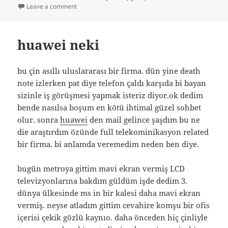
on
on Telefon Görüşmeleri
Leave a comment
huawei neki
bu çin asıllı uluslararası bir firma. dün yine death
note izlerken pat diye telefon çaldı karşıda bi bayan
sizinle iş görüşmesi yapmak isteriz diyor.ok dedim
bende nasılsa boşum en kötü ihtimal güzel sohbet
olur. sonra
huawei
den mail gelince şaşdım bu ne
die araştırdım özünde full telekominikasyon related
bir firma. bi anlamda veremedim neden ben diye.
bugün metroya gittim mavi ekran vermiş LCD
televizyonlarına bakdım güldüm işde dedim 3.
dünya ülkesinde ms in bir kalesi daha mavi ekran
vermiş. neyse atladım gittim cevahire komşu bir ofis
içerisi çekik gözlü kaynıo. daha önceden hiç çinliyle