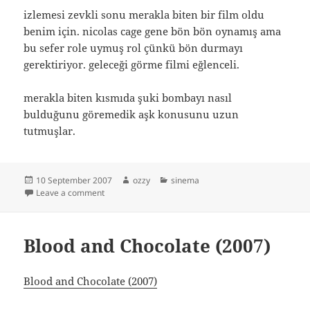
izlemesi zevkli sonu merakla biten bir film oldu
benim için. nicolas cage gene bön bön oynamış ama
bu sefer role uymuş rol çünkü bön durmayı
gerektiriyor. geleceği görme filmi eğlenceli.
merakla biten kısmıda şuki bombayı nasıl
bulduğunu göremedik aşk konusunu uzun
tutmuşlar.
Posted
Author
Categories
10 September 2007
ozzy
sinema
on
on Next (2007)
Leave a comment
Blood and Chocolate (2007)
Blood and Chocolate (2007)