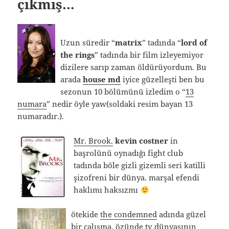
çıkmış…
Uzun süredir “
matrix
” tadında “
lord of
the rings
” tadında bir film izleyemiyor
dizilere sarıp zaman öldürüyordum. Bu
arada
house md
iyice güzelleşti ben bu
sezonun 10 bölümünü izledim o “
13
numara
” nedir öyle yaw(soldaki resim bayan 13
numaradır.).
Mr. Brook.
kevin costner
in
başrolünü oynadığı fight club
tadında böle gizli gizemli seri katilli
şizofreni bir dünya. marşal efendi
haklımı haksızmı
ötekide
the condemned
adında güzel
bir çalışma. özünde tv dünyasının