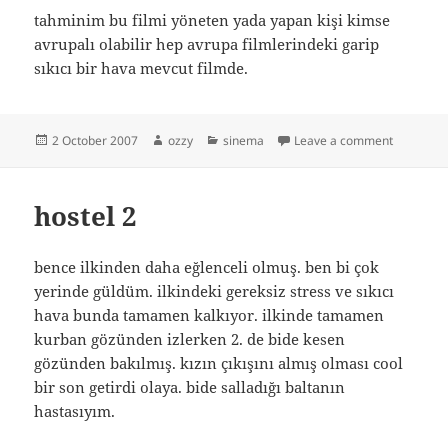
tahminim bu filmi yöneten yada yapan kişi kimse
avrupalı olabilir hep avrupa filmlerindeki garip
sıkıcı bir hava mevcut filmde.
Posted
Author
Categories
on 1408
2 October 2007
ozzy
sinema
Leave a comment
on
hostel 2
bence ilkinden daha eğlenceli olmuş. ben bi çok
yerinde güldüm. ilkindeki gereksiz stress ve sıkıcı
hava bunda tamamen kalkıyor. ilkinde tamamen
kurban gözünden izlerken 2. de bide kesen
gözünden bakılmış. kızın çıkışını almış olması cool
bir son getirdi olaya. bide salladığı baltanın
hastasıyım.