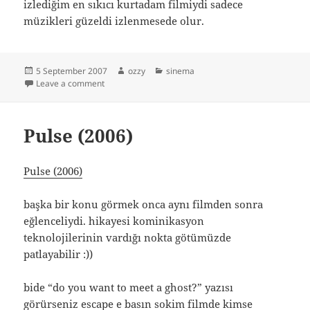
izlediğim en sıkıcı kurtadam filmiydi sadece
müzikleri güzeldi izlenmesede olur.
Posted
Author
Categories
5 September 2007
ozzy
sinema
on
on Blood and Chocolate (2007)
Leave a comment
Pulse (2006)
Pulse (2006)
başka bir konu görmek onca aynı filmden sonra
eğlenceliydi. hikayesi kominikasyon
teknolojilerinin vardığı nokta götümüzde
patlayabilir :))
bide “do you want to meet a ghost?” yazısı
görürseniz escape e basın sokim filmde kimse