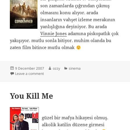
son zamanlarda çığrından çıkmış
olmasını konu alıyor. arada
insanların vahşet izleme merakının
yanlışlığına deyiniyor. Bu arada
Vinnie Jones
adamına piskopatlık çok
yakışıyor. mutlu sonla bitiyor. muhim olanda bu
zaten film bitince mutlu olmak
Posted
Author
Categories
9 December 2007
ozzy
sinema
on
on Bu sene güzel film de çıkmış…
Leave a comment
You Kill Me
güzel bir mafya hikayesi olmuş.
alkolik katilin düzene girmesi