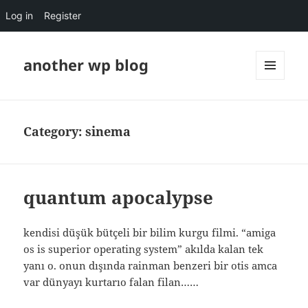
Log in
Register
another wp blog
MENU
AND
WIDGETS
Category:
sinema
quantum apocalypse
kendisi düşük bütçeli bir bilim kurgu filmi. “amiga
os is superior operating system” akılda kalan tek
yanı o. onun dışında rainman benzeri bir otis amca
var dünyayı kurtarıo falan filan……