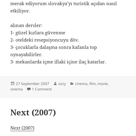
merak ediyorum slovakya’yı turistik açıdan nasıl
etkiliyor.
alınan dersler:
1- güzel kızlara güvenme
2- oteldeki resepsiyoncuyu döv.
3- çocuklarla dalaşma sonra kafanla top
oynayabilirler.
3- mekanlarda içme illaki içine ilaç katarlar.
Posted
Author
Categories
27 September 2007
ozzy
cinema
,
film
,
movie
,
on
on hostel 2
sinema
1 Comment
Next (2007)
Next (2007)