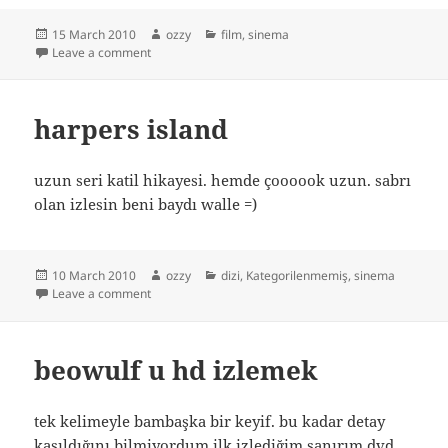
Posted
Author
Categories
15 March 2010
ozzy
film
,
sinema
on
on quantum apocalypse
Leave a comment
harpers island
uzun seri katil hikayesi. hemde çoooook uzun. sabrı
olan izlesin beni baydı walle =)
Posted
Author
Categories
10 March 2010
ozzy
dizi
,
Kategorilenmemiş
,
sinema
on
on harpers island
Leave a comment
beowulf u hd izlemek
tek kelimeyle bambaşka bir keyif. bu kadar detay
kasıldığını bilmiyordum ilk izlediğim sanırım dvd