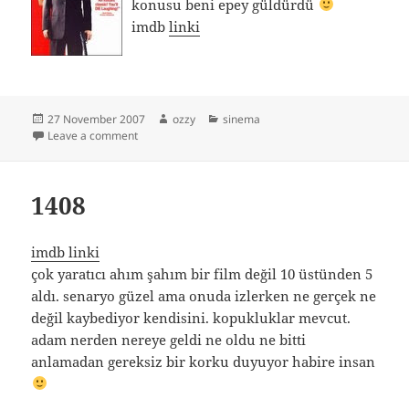
konusu beni epey güldürdü
imdb
linki
Posted
Author
Categories
27 November 2007
ozzy
sinema
on
on You Kill Me
Leave a comment
1408
imdb linki
çok yaratıcı ahım şahım bir film değil 10 üstünden 5
aldı. senaryo güzel ama onuda izlerken ne gerçek ne
değil kaybediyor kendisini. kopukluklar mevcut.
adam nerden nereye geldi ne oldu ne bitti
anlamadan gereksiz bir korku duyuyor habire insan