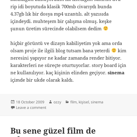
rip idi boyutuda klasik 700mb civarıydı bunda
4.37gb lık bir dosya mp4 uzantılı. alt yazısıda
içindeydi. muhteşem bir çalışma olmuş. keşke
şunun üretim sürecinde olabilsem dedim
hiçbir görüntü ve dizayn kabiliyetim yok ama orda
olsam proje ile ilgili blog tutsam bana yeterdi
kim
neresini yapıyor ne kadar zamanda render bitiyor.
karakterleri ne süreçte oturtuyorlar. story board için
ne kullanılıyor. kaç kişinin elinden geçiyor.
sinema
içimde bir ukde olarak kaldı.
Posted
Author
Categories
18 October 2009
ozzy
film
,
kişisel
,
sinema
on
on beowulf u hd izlemek
Leave a comment
Bu sene güzel film de