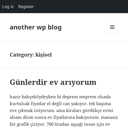
Log in
Register
another wp blog
MENU
AND
WIDGETS
Category:
kişisel
Günlerdir ev arıyorum
hazır bahçeköydeyken bi deprem meprem olsada
kurtulsak fiyatlar el değil can yakıyor. tek başıma
eve çıkmak istiyorum. ama kiraları gördükçe evmi
alsam diom sonra ev fiyatlarına bakıyorum. manasız
bir grafik çiziyor. 700 liradan aşşağı insan için ev