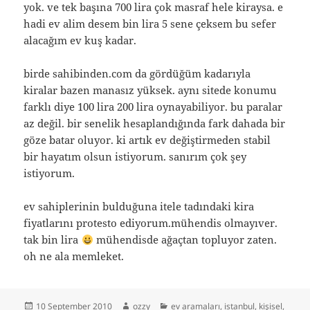
yok. ve tek başına 700 lira çok masraf hele kiraysa. e
hadi ev alim desem bin lira 5 sene çeksem bu sefer
alacağım ev kuş kadar.
birde sahibinden.com da gördüğüm kadarıyla
kiralar bazen manasız yüksek. aynı sitede konumu
farklı diye 100 lira 200 lira oynayabiliyor. bu paralar
az değil. bir senelik hesaplandığında fark dahada bir
göze batar oluyor. ki artık ev değiştirmeden stabil
bir hayatım olsun istiyorum. sanırım çok şey
istiyorum.
ev sahiplerinin bulduğuna itele tadındaki kira
fiyatlarını protesto ediyorum.mühendis olmayıver.
tak bin lira
mühendisde ağaçtan topluyor zaten.
oh ne ala memleket.
Posted
Author
Categories
10 September 2010
ozzy
ev aramaları
,
istanbul
,
kişisel
,