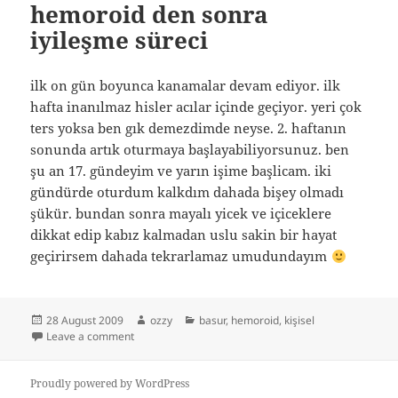
hemoroid den sonra
iyileşme süreci
ilk on gün boyunca kanamalar devam ediyor. ilk
hafta inanılmaz hisler acılar içinde geçiyor. yeri çok
ters yoksa ben gık demezdimde neyse. 2. haftanın
sonunda artık oturmaya başlayabiliyorsunuz. ben
şu an 17. gündeyim ve yarın işime başlicam. iki
gündürde oturdum kalkdım dahada bişey olmadı
şükür. bundan sonra mayalı yicek ve içiceklere
dikkat edip kabız kalmadan uslu sakin bir hayat
geçirirsem dahada tekrarlamaz umudundayım
Posted
Author
Categories
28 August 2009
ozzy
basur
,
hemoroid
,
kişisel
on
on hemoroid den sonra iyileşme süreci
Leave a comment
Proudly powered by WordPress