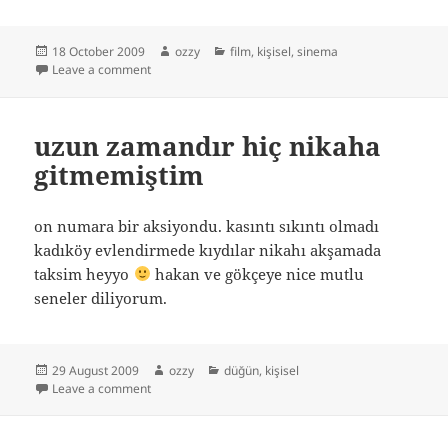
Posted
Author
Categories
18 October 2009
ozzy
film
,
kişisel
,
sinema
on
on beowulf u hd izlemek
Leave a comment
uzun zamandır hiç nikaha
gitmemiştim
on numara bir aksiyondu. kasıntı sıkıntı olmadı
kadıköy evlendirmede kıydılar nikahı akşamada
taksim heyyo
hakan ve gökçeye nice mutlu
seneler diliyorum.
Posted
Author
Categories
29 August 2009
ozzy
düğün
,
kişisel
on
on uzun zamandır hiç nikaha gitmemiştim
Leave a comment