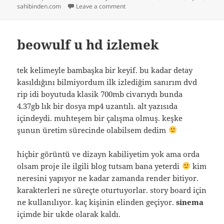
on
on Günlerdir ev arıyorum
sahibinden.com
Leave a comment
beowulf u hd izlemek
tek kelimeyle bambaşka bir keyif. bu kadar detay
kasıldığını bilmiyordum ilk izlediğim sanırım dvd
rip idi boyutuda klasik 700mb civarıydı bunda
4.37gb lık bir dosya mp4 uzantılı. alt yazısıda
içindeydi. muhteşem bir çalışma olmuş. keşke
şunun üretim sürecinde olabilsem dedim
hiçbir görüntü ve dizayn kabiliyetim yok ama orda
olsam proje ile ilgili blog tutsam bana yeterdi
kim
neresini yapıyor ne kadar zamanda render bitiyor.
karakterleri ne süreçte oturtuyorlar. story board için
ne kullanılıyor. kaç kişinin elinden geçiyor.
sinema
içimde bir ukde olarak kaldı.