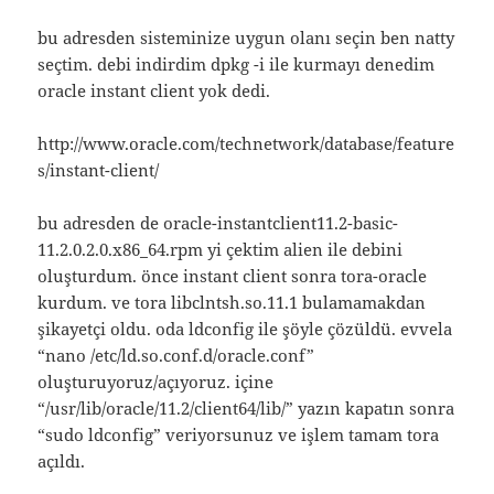
bu adresden sisteminize uygun olanı seçin ben natty
seçtim. debi indirdim dpkg -i ile kurmayı denedim
oracle instant client yok dedi.
http://www.oracle.com/technetwork/database/feature
s/instant-client/
bu adresden de oracle-instantclient11.2-basic-
11.2.0.2.0.x86_64.rpm yi çektim alien ile debini
oluşturdum. önce instant client sonra tora-oracle
kurdum. ve tora libclntsh.so.11.1 bulamamakdan
şikayetçi oldu. oda ldconfig ile şöyle çözüldü. evvela
“nano /etc/ld.so.conf.d/oracle.conf”
oluşturuyoruz/açıyoruz. içine
“/usr/lib/oracle/11.2/client64/lib/” yazın kapatın sonra
“sudo ldconfig” veriyorsunuz ve işlem tamam tora
açıldı.