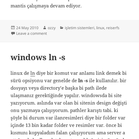
mantis çalışmaya devam ediyor.
Posted
Author
Categories
24 May 2010
ozzy
işletim sistemleri
,
linux
,
reiserfs
on
on reiserfs görmeyeli çok olmuştu
Leave a comment
windows ln -s
linux de
ln
diye bir komut var anlamı link demek bi
sürü opsiyonu var genelde de
ln -s
ile kullanılır. bir
dosyayı veya directory’e başka bi path ilede
ulaşmanız gerektiğinde yapılır. windowsda bi site
yazıyorum. aslında var olan bi sitenin design değişti
onu yazmaya çalışıyorum. pathler karıştı tabi. ki
şöyle bi durum var ilanresimleri diye bir folder var
içinde 13 bin kadar folder ve resimler var. önce bi
kısmını kopyaladım falan çalışıyorum ama server a