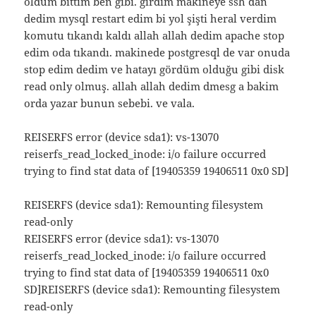
öldüm bittim ben gibi. girdim makineye ssh dan
dedim mysql restart edim bi yol şişti heral verdim
komutu tıkandı kaldı allah allah dedim apache stop
edim oda tıkandı. makinede postgresql de var onuda
stop edim dedim ve hatayı gördüm olduğu gibi disk
read only olmuş. allah allah dedim dmesg a bakim
orda yazar bunun sebebi. ve vala.
REISERFS error (device sda1): vs-13070
reiserfs_read_locked_inode: i/o failure occurred
trying to find stat data of [19405359 19406511 0x0 SD]
REISERFS (device sda1): Remounting filesystem
read-only
REISERFS error (device sda1): vs-13070
reiserfs_read_locked_inode: i/o failure occurred
trying to find stat data of [19405359 19406511 0x0
SD]REISERFS (device sda1): Remounting filesystem
read-only