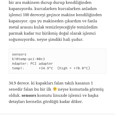
bir ara makinem durup durup kendiliğinden
kapanıyordu. kurcalarken kurcalarken anladım
işlemci 100 dereceyi geçince makine kendiliğinden
kapanıyor. cpu yu makineden çıkardım ve fanla
metal arasını kulak temizleyeceğiyle temizledim
parmak kadar toz birikmiş doğal olarak işlemci
soğumuyordu. neyse şimdiki hali şudur.
sensors
k10temp-pci-00c3
Adapter: PCI adapter
temp1:       +34.9°C  (high = +70.0°C)
34.9 derece. ki kapakları falan takılı kasanın 1
senedir falan bu bir ilk
neyse komutuda görmüş
olduk.
sensors
komutu linuxde işlemci ve başka
detayları kernelin gördüğü kadar döker.