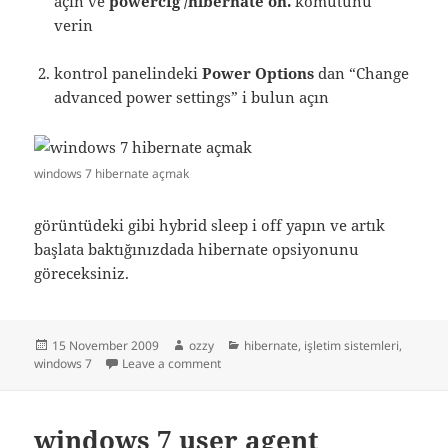
açın ve
powercfg /hibernate on.
komutunu
verin
kontrol panelindeki
Power Options
dan “Change
advanced power settings” i bulun açın
windows 7 hibernate açmak
görüntüdeki gibi hybrid sleep i off yapın ve artık
başlata baktığınızdada hibernate opsiyonunu
göreceksiniz.
Posted
Author
Categories
15 November 2009
ozzy
hibernate
,
işletim sistemleri
,
on
on windows 7 hibernate aktifleştirmek
windows 7
Leave a comment
windows 7 user agent