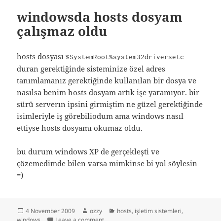
windowsda hosts dosyam
çalışmaz oldu
hosts dosyası
%SystemRoot%system32driversetc
duran gerektiğinde sisteminize özel adres
tanımlamanız gerektiğinde kullanılan bir dosya ve
nasılsa benim hosts dosyam artık işe yaramıyor. bir
sürü serverın ipsini girmiştim ne güzel gerektiğinde
isimleriyle iş görebiliodum ama windows nasıl
ettiyse hosts dosyamı okumaz oldu.
bu durum windows XP de gerçekleşti ve
çözemedimde bilen varsa mimkinse bi yol söylesin
=)
Posted
Author
Categories
4 November 2009
ozzy
hosts
,
işletim sistemleri
,
on
on windowsda hosts dosyam çalışmaz old
windows
Leave a comment