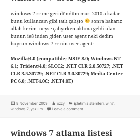
windows 7 rc me geri döndüm mart 2010 a kadar
bunu kullancam gibi tatlı çalışıo
sonra bakarız
allah kerim. neyse çalışırken aklıma geldi ulan
bunun ie8 inden giden user agent neki dedim
buyrun windows 7 rc nin user agent:
Mozilla/4.0 (compatible; MSIE 8.0; Windows NT
6.1; Trident/4.0; SLCC2; .NET CLR 2.0.50727; .NET
CLR 3.5.30729; .NET CLR 3.0.30729; Media Center
PC 6.0; .NET4.0C; .NET4.0E)
Posted
Author
Categories
8 November 2009
ozzy
işletim sistemleri
,
win7
,
on
on windows 7 user agent
windows 7
,
yazılım
Leave a comment
windows 7 atlama listesi