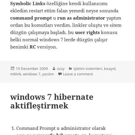
Symbolic Links
özelliğine kendi kullanıcımı
ekledim restart ettim falan yemedi neyse sonunda
command prompt
u
run as administrator
yaptım
ordan bu komutları verdim. linkler oluştu ve sitem
düzgün çalışmaya başladı. bu
user rights
konusu
belki normal windows 7 lerde düzgün çalışır
benimki
RC
versiyon.
Posted
Author
Categories
19 December 2009
ozzy
işletim sistemleri
,
kısayol
,
on
on windows ln -s
mklink
,
windows 7
,
yazılım
Leave a comment
windows 7 hibernate
aktifleştirmek
Command Prompt u administrator olarak