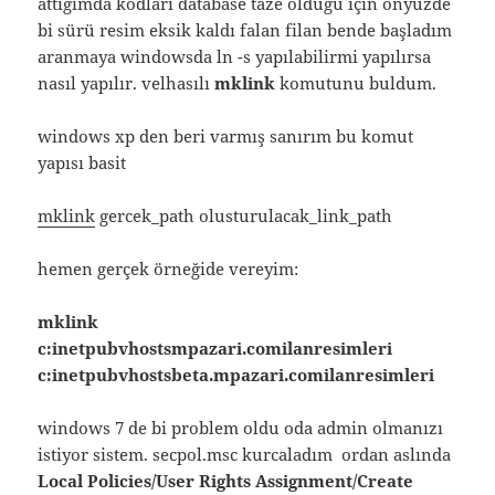
attığımda kodları database taze olduğu için önyüzde
bi sürü resim eksik kaldı falan filan bende başladım
aranmaya windowsda ln -s yapılabilirmi yapılırsa
nasıl yapılır. velhasılı
mklink
komutunu buldum.
windows xp den beri varmış sanırım bu komut
yapısı basit
mklink
gercek_path olusturulacak_link_path
hemen gerçek örneğide vereyim:
mklink
c:inetpubvhostsmpazari.comilanresimleri
c:inetpubvhostsbeta.mpazari.comilanresimleri
windows 7 de bi problem oldu oda admin olmanızı
istiyor sistem. secpol.msc kurcaladım ordan aslında
Local Policies/User Rights Assignment/Create