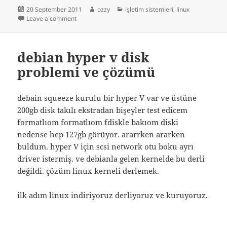
Posted
Author
Categories
20 September 2011
ozzy
işletim sistemleri
,
linux
on
on linuxde cpu sıcaklığı nasıl görülür
Leave a comment
debian hyper v disk
problemi ve çözümü
debain squeeze kurulu bir hyper V var ve üstüne
200gb disk takılı ekstradan bişeyler test edicem
formatlıom formatlıom fdiskle bakıom diski
nedense hep 127gb görüyor. ararrken ararken
buldum. hyper V için scsi network otu boku ayrı
driver istermiş. ve debianla gelen kernelde bu derli
değildi. çözüm linux kerneli derlemek.
ilk adım linux indiriyoruz derliyoruz ve kuruyoruz.