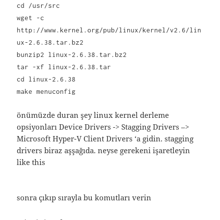
cd /usr/src
wget -c
http://www.kernel.org/pub/linux/kernel/v2.6/lin
ux-2.6.38.tar.bz2
bunzip2 linux-2.6.38.tar.bz2
tar -xf linux-2.6.38.tar
cd linux-2.6.38
make menuconfig
önümüzde duran şey linux kernel derleme
opsiyonları Device Drivers -> Stagging Drivers –>
Microsoft Hyper-V Client Drivers ‘a gidin. stagging
drivers biraz aşşağıda. neyse gerekeni işaretleyin
like this
sonra çıkıp sırayla bu komutları verin