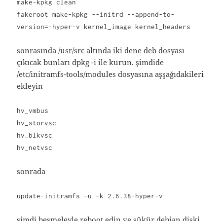
make-kpkg clean
fakeroot make-kpkg --initrd --append-to-
version=-hyper-v kernel_image kernel_headers
sonrasında /usr/src altında iki dene deb dosyası
çıkıcak bunları dpkg -i ile kurun. şimdide
/etc/initramfs-tools/modules dosyasına aşşağıdakileri
ekleyin
hv_vmbus
hv_storvsc
hv_blkvsc
hv_netvsc
sonrada
update-initramfs –u –k 2.6.38-hyper-v
şimdi besmeleyle reboot edin ve şükür debian diski