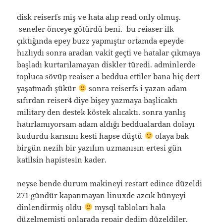
disk reiserfs miş ve hata alıp read only olmuş.
seneler önceye götürdü beni. bu reiaser ilk
çıktığında epey buzz yapmıştır ortamda epeyde
hızlıydı sonra aradan vakit geçti ve hatalar çıkmaya
başladı kurtarılamayan diskler türedi. adminlerde
topluca sövüp reaiser a beddua ettiler bana hiç dert
yaşatmadı şükür
sonra reiserfs i yazan adam
sıfırdan reiser4 diye bişey yazmaya başlicaktı
military den destek köstek alıcaktı. sonra yanlış
hatırlamıyorsam adam aldığı beddualardan dolayı
kudurdu karısını kesti hapse düştü
olaya bak
birgün nezih bir yazılım uzmanısın ertesi gün
katilsin hapistesin kader.
neyse bende durum makineyi restart edince düzeldi
271 gündür kapanmayan linuxde azcık bünyeyi
dinlendirmiş oldu
mysql tabloları hala
düzelmemişti onlarada repair dedim düzeldiler.