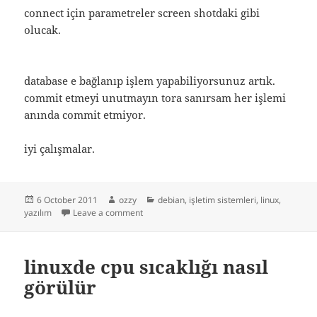
connect için parametreler screen shotdaki gibi
olucak.
database e bağlanıp işlem yapabiliyorsunuz artık.
commit etmeyi unutmayın tora sanırsam her işlemi
anında commit etmiyor.
iyi çalışmalar.
Posted
Author
Categories
6 October 2011
ozzy
debian
,
işletim sistemleri
,
linux
,
on
on ubuntu tora oracle kurmak
yazılım
Leave a comment
linuxde cpu sıcaklığı nasıl
görülür