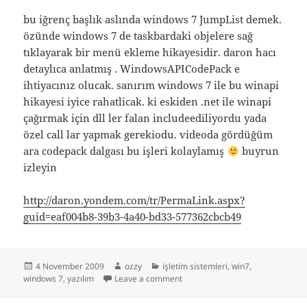
bu iğrenç başlık aslında windows 7 JumpList demek.
özünde windows 7 de taskbardaki objelere sağ
tıklayarak bir menü ekleme hikayesidir. daron hacı
detaylıca anlatmış . WindowsAPICodePack e
ihtiyacınız olucak. sanırım windows 7 ile bu winapi
hikayesi iyice rahatlicak. ki eskiden .net ile winapi
çağırmak için dll ler falan includeediliyordu yada
özel call lar yapmak gerekiodu. videoda gördüğüm
ara codepack dalgası bu işleri kolaylamış
buyrun
izleyin
http://daron.yondem.com/tr/PermaLink.aspx?
guid=eaf004b8-39b3-4a40-bd33-577362cbcb49
Posted
Author
Categories
4 November 2009
ozzy
işletim sistemleri
,
win7
,
on
on windows 7 atlama listesi
windows 7
,
yazılım
Leave a comment