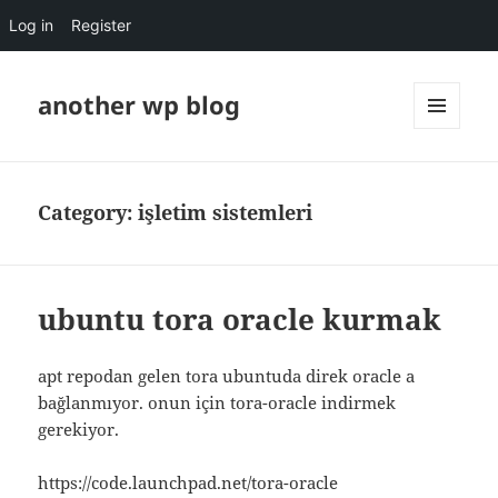
Log in
Register
another wp blog
MENU
AND
WIDGETS
Category:
işletim sistemleri
ubuntu tora oracle kurmak
apt repodan gelen tora ubuntuda direk oracle a
bağlanmıyor. onun için tora-oracle indirmek
gerekiyor.
https://code.launchpad.net/tora-oracle