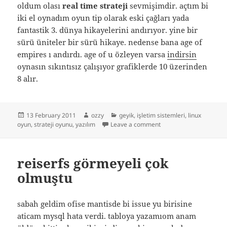
oldum olası
real time strateji
sevmişimdir. açtım bi
iki el oynadım oyun tip olarak eski çağları yada
fantastik 3. dünya hikayelerini andırıyor. yine bir
sürü üniteler bir sürü hikaye. nedense bana age of
empires ı andırdı. age of u özleyen varsa
indirsin
oynasın sıkıntısız çalışıyor grafiklerde 10 üzerinden
8 alır.
Posted
Author
Categories
13 February 2011
ozzy
geyik
,
işletim sistemleri
,
linux
on
on age of empire seven 
oyun
,
strateji oyunu
,
yazılım
Leave a comment
reiserfs görmeyeli çok
olmuştu
sabah geldim ofise mantisde bi issue yu birisine
aticam mysql hata verdi. tabloya yazamıom anam