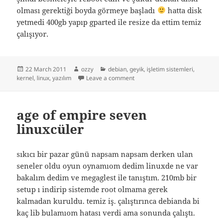
olması gerektiği boyda görmeye başladı
hatta disk
yetmedi 400gb yapıp gparted ile resize da ettim temiz
çalışıyor.
Posted
Author
Categories
22 March 2011
ozzy
debian
,
geyik
,
işletim sistemleri
,
on
on debian hyper v disk proble
kernel
,
linux
,
yazılım
Leave a comment
age of empire seven
linuxcüler
sıkıcı bir pazar günü napsam napsam derken ulan
seneler oldu oyun oynamıom dedim linuxde ne var
bakalım dedim ve megaglest ile tanıştım. 210mb bir
setup ı indirip sistemde root olmama gerek
kalmadan kuruldu. temiz iş. çalıştırınca debianda bi
kaç lib bulamıom hatası verdi ama sonunda çalıştı.