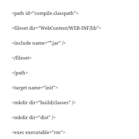
<path id=”compile.classpath”>
<fileset dir=”WebContent/WEB-INF/lib”>
<include name=”*.jar” />
</fileset>
</path>
<target name=”init”>
<mkdir dir=”build/classes” />
<mkdir dir=”dist” />
<exec executable=”rm”>