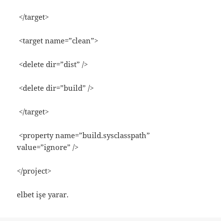
</target>
<target name=”clean”>
<delete dir=”dist” />
<delete dir=”build” />
</target>
<property name=”build.sysclasspath”
value=”ignore” />
</project>
elbet işe yarar.