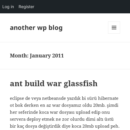
Log in
Register
another wp blog
MENU
AND
WIDGETS
Month:
January 2011
ant build war glassfish
eclipse de veya netbeansde yazdık bi sürü hibernate
ot bok derken en az war dosyamız oldu 20mb. şimdi
her seferinde koca war dosyası upload edip onu
servera deploy etmek ne zor olurdu dimi altı üstü
bir kaç dosya değiştirdik diye koca 20mb upload peh.