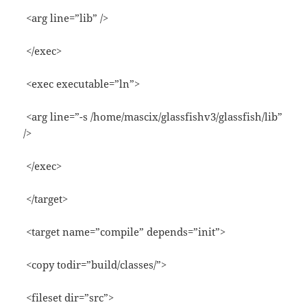
<arg line=”lib” />
</exec>
<exec executable=”ln”>
<arg line=”-s /home/mascix/glassfishv3/glassfish/lib”
/>
</exec>
</target>
<target name=”compile” depends=”init”>
<copy todir=”build/classes/”>
<fileset dir=”src”>