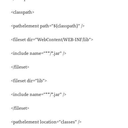
<classpath>
<pathelement path=”${classpath}” />
<fileset dir=”WebContent/WEB-INF/lib”>
<include name=”**/*.jar” />
</fileset>
<fileset dir=”lib”>
<include name=”**/*.jar” />
</fileset>
<pathelement location=”classes” />