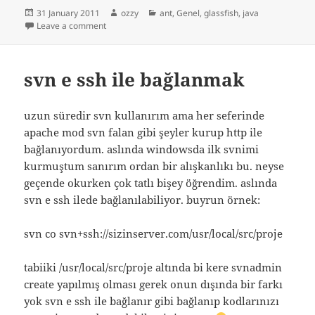
Posted
Author
Categories
31 January 2011
ozzy
ant
,
Genel
,
glassfish
,
java
on
on ant build war glassfish
Leave a comment
svn e ssh ile bağlanmak
uzun süredir svn kullanırım ama her seferinde
apache mod svn falan gibi şeyler kurup http ile
bağlanıyordum. aslında windowsda ilk svnimi
kurmuştum sanırım ordan bir alışkanlıkı bu. neyse
geçende okurken çok tatlı bişey öğrendim. aslında
svn e ssh ilede bağlanılabiliyor. buyrun örnek:
svn co svn+ssh://sizinserver.com/usr/local/src/proje
tabiiki /usr/local/src/proje altında bi kere svnadmin
create yapılmış olması gerek onun dışında bir farkı
yok svn e ssh ile bağlanır gibi bağlanıp kodlarınızı