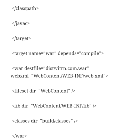
</classpath>
</javac>
</target>
<target name=”war” depends=”compile”>
<war destfile=”dist/vitrn.com.war”
webxml=”WebContent/WEB-INF/web.xml”>
<fileset dir=”WebContent” />
<lib dir=”WebContent/WEB-INF/lib” />
<classes dir=”build/classes” />
</war>