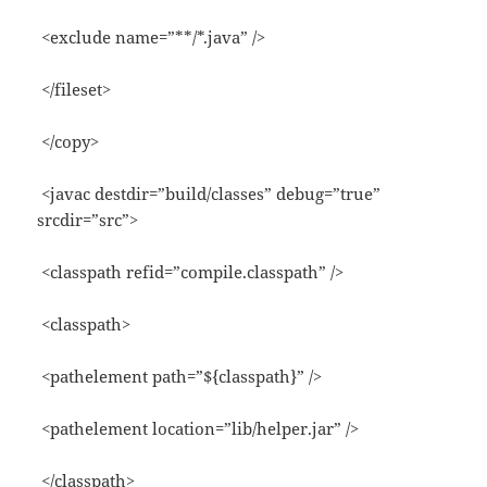
<exclude name=”**/*.java” />
</fileset>
</copy>
<javac destdir=”build/classes” debug=”true”
srcdir=”src”>
<classpath refid=”compile.classpath” />
<classpath>
<pathelement path=”${classpath}” />
<pathelement location=”lib/helper.jar” />
</classpath>