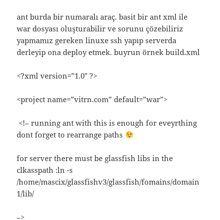
ant burda bir numaralı araç. basit bir ant xml ile
war dosyası oluşturabilir ve sorunu çözebiliriz
yapmamız gereken linuxe ssh yapıp serverda
derleyip ona deploy etmek. buyrun örnek build.xml
<?xml version=”1.0″ ?>
<project name=”vitrn.com” default=”war”>
<!– running ant with this is enough for eveyrthing
dont forget to rearrange paths
for server there must be glassfish libs in the
clkasspath :ln -s
/home/mascix/glassfishv3/glassfish/fomains/domain
1/lib/
–>