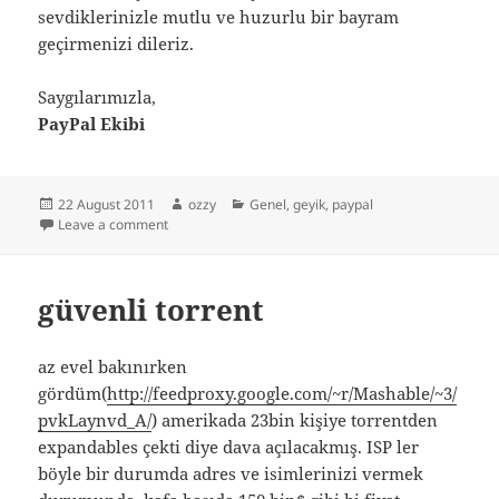
sevdiklerinizle mutlu ve huzurlu bir bayram
geçirmenizi dileriz.
Saygılarımızla,
PayPal Ekibi
Posted
Author
Categories
22 August 2011
ozzy
Genel
,
geyik
,
paypal
on
on paypal ramazan bayramımı kutladı :)
Leave a comment
güvenli torrent
az evel bakınırken
gördüm(
http://feedproxy.google.com/~r/Mashable/~3/
pvkLaynvd_A/
) amerikada 23bin kişiye torrentden
expandables çekti diye dava açılacakmış. ISP ler
böyle bir durumda adres ve isimlerinizi vermek