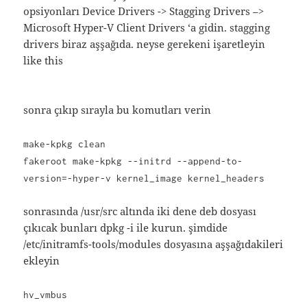
opsiyonları Device Drivers -> Stagging Drivers –>
Microsoft Hyper-V Client Drivers ‘a gidin. stagging
drivers biraz aşşağıda. neyse gerekeni işaretleyin
like this
sonra çıkıp sırayla bu komutları verin
make-kpkg clean
fakeroot make-kpkg --initrd --append-to-
version=-hyper-v kernel_image kernel_headers
sonrasında /usr/src altında iki dene deb dosyası
çıkıcak bunları dpkg -i ile kurun. şimdide
/etc/initramfs-tools/modules dosyasına aşşağıdakileri
ekleyin
hv_vmbus