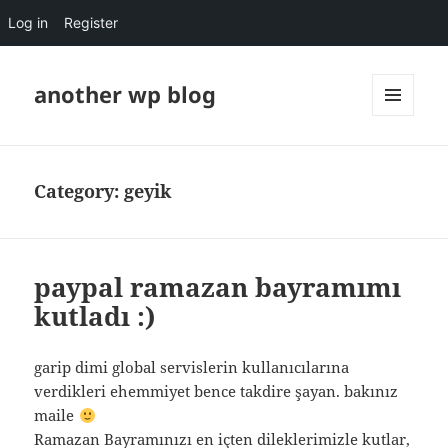
Log in
Register
another wp blog
MENU
AND
WIDGETS
Category:
geyik
paypal ramazan bayramımı
kutladı :)
garip dimi global servislerin kullanıcılarına
verdikleri ehemmiyet bence takdire şayan. bakınız
maile
Ramazan Bayramınızı en içten dileklerimizle kutlar,