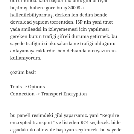
durumunda. kafa başıda 150 bin$ gibi bi fiyat
biçilmiş. habere göre bu iş 3000$ a
halledilebiliyormuş. derken len dedim bende
download yapıom torrentden. ISP nin yani ttnet
yada smileadsl in izleyememesi için yapılması
gereken bütün trafiği şifreli duruma getirmek. bu
sayede trafiğinizi okusalarda ne trafiği olduğunu
anlayamayacaklardır. ben debianda vuze/azureus
kullanıyorum.
çözüm basit
Tools -> Options
Connection -> Transport Encryption
bu paneli resimdeki gibi yaparsanız. yani “Require
encrypted transport” ve listeden RC4 seçilecek. bide
aşşadaki iki allow ile başlıyan seçilmicek. bu sayede