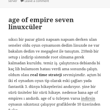
on
on google serverı
server
Leave a comment
age of empire seven
linuxcüler
sıkıcı bir pazar günü napsam napsam derken ulan
seneler oldu oyun oynamıom dedim linuxde ne var
bakalım dedim ve megaglest ile tanıştım. 210mb bir
setup ı indirip sistemde root olmama gerek
kalmadan kuruldu. temiz iş. çalıştırınca debianda bi
kaç lib bulamıom hatası verdi ama sonunda çalıştı.
oldum olası
real time strateji
sevmişimdir. açtım bi
iki el oynadım oyun tip olarak eski çağları yada
fantastik 3. dünya hikayelerini andırıyor. yine bir
sürü üniteler bir sürü hikaye. nedense bana age of
empires ı andırdı. age of u özleyen varsa
indirsin
oynasın sıkıntısız çalışıyor grafiklerde 10 üzerinden
8 alır.