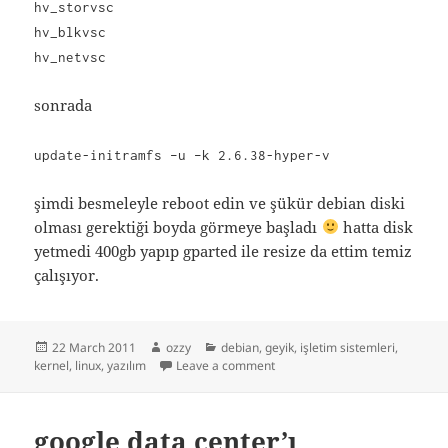
hv_storvsc
hv_blkvsc
hv_netvsc
sonrada
update-initramfs –u –k 2.6.38-hyper-v
şimdi besmeleyle reboot edin ve şükür debian diski
olması gerektiği boyda görmeye başladı
hatta disk
yetmedi 400gb yapıp gparted ile resize da ettim temiz
çalışıyor.
Posted
Author
Categories
22 March 2011
ozzy
debian
,
geyik
,
işletim sistemleri
,
on
on debian hyper v disk proble
kernel
,
linux
,
yazılım
Leave a comment
google data center’ı