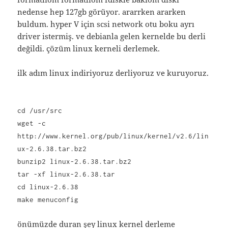
nedense hep 127gb görüyor. ararrken ararken
buldum. hyper V için scsi network otu boku ayrı
driver istermiş. ve debianla gelen kernelde bu derli
değildi. çözüm linux kerneli derlemek.
ilk adım linux indiriyoruz derliyoruz ve kuruyoruz.
cd /usr/src
wget -c
http://www.kernel.org/pub/linux/kernel/v2.6/lin
ux-2.6.38.tar.bz2
bunzip2 linux-2.6.38.tar.bz2
tar -xf linux-2.6.38.tar
cd linux-2.6.38
make menuconfig
önümüzde duran şey linux kernel derleme