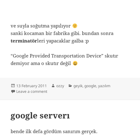
ve suyla soğutma yapılıyor
sanki kocaman bir fabrika gibi. bundan sonra
terminatör
leri yapacaklar galba :p
“Google Provided Transportation Device” skutır
demiyor ama o skutır değil
Posted
Author
Categories
13 February 2011
ozzy
geyik
,
google
,
yazılım
on
on google data center’ı
Leave a comment
google serverı
bende ilk defa gördüm sanırım gerçek.