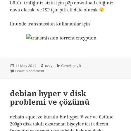
bütün trafiğiniz sizin için p2p download ettiğiniz
dava olacak. ve ISP için şifreli data olucak
linuxde transmission kullananlar için
Posted
Author
Categories
11 May 2011
ozzy
Genel
,
geyik
on
on güvenli torrent
Leave a comment
debian hyper v disk
problemi ve çözümü
debain squeeze kurulu bir hyper V var ve üstüne
200gb disk takılı ekstradan bişeyler test edicem
formatlıom formatlıom fdiskle bakıom diski