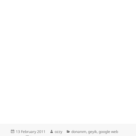
Posted
Author
Categories
13 February 2011
ozzy
donanım
,
geyik
,
google web