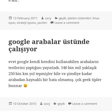
Posted
Author
Categories
13 February 2011
ozzy
geyik
,
işletim sistemleri
,
linux
on
on age of empire seven 
oyun
,
strateji oyunu
,
yazılım
Leave a comment
google arabalar üstünde
çalışıyor
evet google kendi kendini kullanabilen arabaların
testlerini yaptığını yayınladı. 140 bin mil yaklaşık
250 bin km yol tepmişler bile ve şimdiye kadar
arabadan kaynaklı bir hata olmamış. çok geek tipler
bunnar
Posted
Author
Categories
on google 
10 October 2010
ozzy
geyik
Leave a comment
on