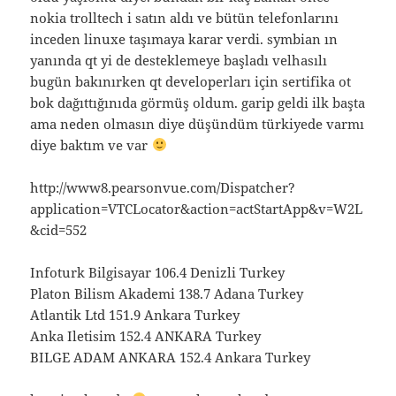
nokia trolltech i satın aldı ve bütün telefonlarını
inceden linuxe taşımaya karar verdi. symbian ın
yanında qt yi de desteklemeye başladı velhasılı
bugün bakınırken qt developerları için sertifika ot
bok dağıttığınıda görmüş oldum. garip geldi ilk başta
ama neden olmasın diye düşündüm türkiyede varmı
diye baktım ve var
http://www8.pearsonvue.com/Dispatcher?
application=VTCLocator&action=actStartApp&v=W2L
&cid=552
Infoturk Bilgisayar 106.4 Denizli Turkey
Platon Bilism Akademi 138.7 Adana Turkey
Atlantik Ltd 151.9 Ankara Turkey
Anka Iletisim 152.4 ANKARA Turkey
BILGE ADAM ANKARA 152.4 Ankara Turkey