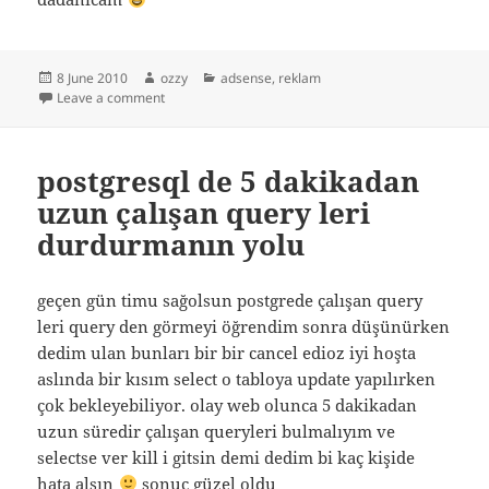
Posted
Author
Categories
8 June 2010
ozzy
adsense
,
reklam
on
on adhoods ve adtech
Leave a comment
postgresql de 5 dakikadan
uzun çalışan query leri
durdurmanın yolu
geçen gün timu sağolsun postgrede çalışan query
leri query den görmeyi öğrendim sonra düşünürken
dedim ulan bunları bir bir cancel edioz iyi hoşta
aslında bir kısım select o tabloya update yapılırken
çok bekleyebiliyor. olay web olunca 5 dakikadan
uzun süredir çalışan queryleri bulmalıyım ve
selectse ver kill i gitsin demi dedim bi kaç kişide
hata alsın
sonuç güzel oldu