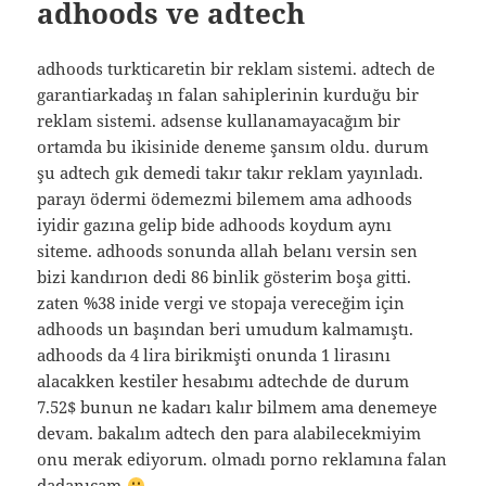
adhoods ve adtech
adhoods turkticaretin bir reklam sistemi. adtech de
garantiarkadaş ın falan sahiplerinin kurduğu bir
reklam sistemi. adsense kullanamayacağım bir
ortamda bu ikisinide deneme şansım oldu. durum
şu adtech gık demedi takır takır reklam yayınladı.
parayı ödermi ödemezmi bilemem ama adhoods
iyidir gazına gelip bide adhoods koydum aynı
siteme. adhoods sonunda allah belanı versin sen
bizi kandırıon dedi 86 binlik gösterim boşa gitti.
zaten %38 inide vergi ve stopaja vereceğim için
adhoods un başından beri umudum kalmamıştı.
adhoods da 4 lira birikmişti onunda 1 lirasını
alacakken kestiler hesabımı adtechde de durum
7.52$ bunun ne kadarı kalır bilmem ama denemeye
devam. bakalım adtech den para alabilecekmiyim
onu merak ediyorum. olmadı porno reklamına falan
dadanıcam