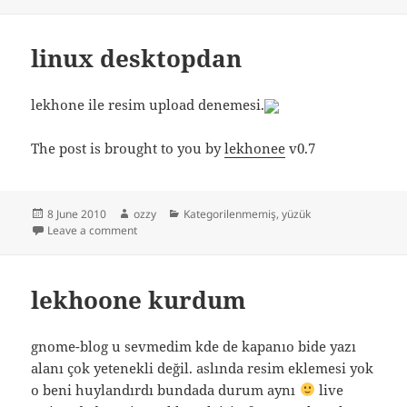
linux desktopdan
lekhone ile resim upload denemesi.
The post is brought to you by
lekhonee
v0.7
Posted
Author
Categories
8 June 2010
ozzy
Kategorilenmemiş
,
yüzük
on
on linux desktopdan
Leave a comment
lekhoone kurdum
gnome-blog u sevmedim kde de kapanıo bide yazı
alanı çok yetenekli değil. aslında resim eklemesi yok
o beni huylandırdı bundada durum aynı
live