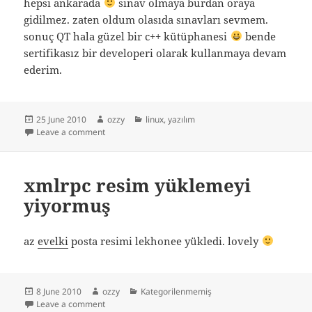
hepsi ankarada
sınav olmaya burdan oraya
gidilmez. zaten oldum olasıda sınavları sevmem.
sonuç QT hala güzel bir c++ kütüphanesi
bende
sertifikasız bir developeri olarak kullanmaya devam
ederim.
Posted
Author
Categories
25 June 2010
ozzy
linux
,
yazılım
on
on qt sınavları
Leave a comment
xmlrpc resim yüklemeyi
yiyormuş
az
evelki
posta resimi lekhonee yükledi. lovely
Posted
Author
Categories
8 June 2010
ozzy
Kategorilenmemiş
on
on xmlrpc resim yüklemeyi yiyormuş
Leave a comment