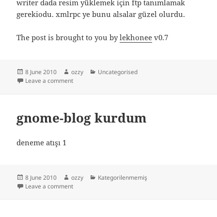
writer dada resim yüklemek için ftp tanımlamak
gerekiodu. xmlrpc ye bunu alsalar güzel olurdu.
The post is brought to you by
lekhonee
v0.7
Posted
Author
Categories
8 June 2010
ozzy
Uncategorised
on
on lekhoone kurdum
Leave a comment
gnome-blog kurdum
deneme atışı 1
Posted
Author
Categories
8 June 2010
ozzy
Kategorilenmemiş
on
on gnome-blog kurdum
Leave a comment