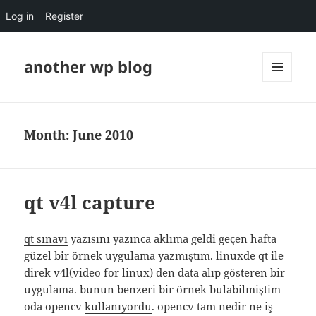
Log in
Register
another wp blog
MENU
AND
WIDGETS
Month:
June 2010
qt v4l capture
qt sınavı
yazısını yazınca aklıma geldi geçen hafta
güzel bir örnek uygulama yazmıştım. linuxde qt ile
direk v4l(video for linux) den data alıp gösteren bir
uygulama. bunun benzeri bir örnek bulabilmiştim
oda opencv
kullanıyordu
. opencv tam nedir ne iş