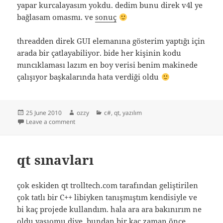
yapar kurcalayasım yokdu. dedim bunu direk v4l ye
bağlasam omasmı. ve
sonuç
threadden direk GUI elemanına gösterim yaptığı için
arada bir çatlayabiliyor. bide her kişinin kodu
mıncıklaması lazım en boy verisi benim makinede
çalışıyor başkalarında hata verdiği oldu
Posted
Author
Categories
25 June 2010
ozzy
c#
,
qt
,
yazılım
on
on qt v4l capture
Leave a comment
qt sınavları
çok eskiden qt trolltech.com tarafından geliştirilen
çok tatlı bir C++ libiyken tanışmıştım kendisiyle ve
bi kaç projede kullandım. hala ara ara bakınırım ne
oldu yaşıomu diye. bundan bir kaç zaman önce