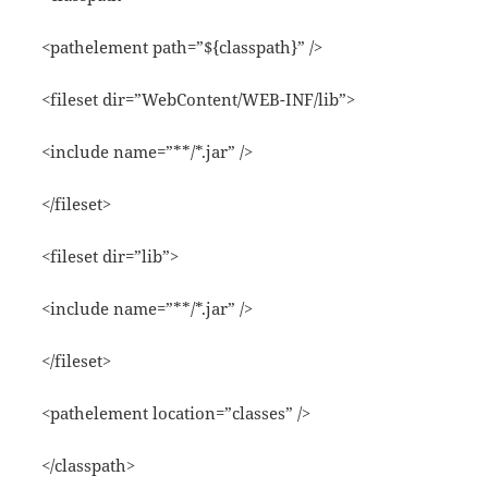
<pathelement path=”${classpath}” />
<fileset dir=”WebContent/WEB-INF/lib”>
<include name=”**/*.jar” />
</fileset>
<fileset dir=”lib”>
<include name=”**/*.jar” />
</fileset>
<pathelement location=”classes” />
</classpath>