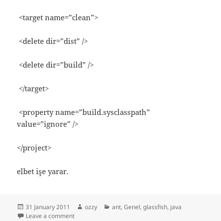
<target name=”clean”>
<delete dir=”dist” />
<delete dir=”build” />
</target>
<property name=”build.sysclasspath”
value=”ignore” />
</project>
elbet işe yarar.
Posted
Author
Categories
31 January 2011
ozzy
ant
,
Genel
,
glassfish
,
java
on
on ant build war glassfish
Leave a comment