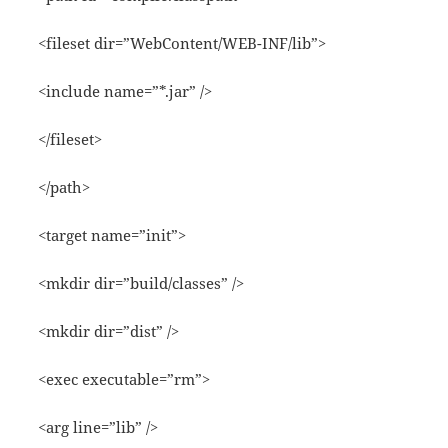
<fileset dir=”WebContent/WEB-INF/lib”>
<include name=”*.jar” />
</fileset>
</path>
<target name=”init”>
<mkdir dir=”build/classes” />
<mkdir dir=”dist” />
<exec executable=”rm”>
<arg line=”lib” />