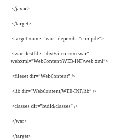
</javac>
</target>
<target name=”war” depends=”compile”>
<war destfile=”dist/vitrn.com.war”
webxml=”WebContent/WEB-INF/web.xml”>
<fileset dir=”WebContent” />
<lib dir=”WebContent/WEB-INF/lib” />
<classes dir=”build/classes” />
</war>
</target>