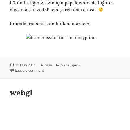
bütün trafiğiniz sizin için p2p download ettiğiniz
dava olacak. ve ISP için şifreli data olucak
linuxde transmission kullananlar için
Posted
Author
Categories
11 May 2011
ozzy
Genel
,
geyik
on
on güvenli torrent
Leave a comment
webgl