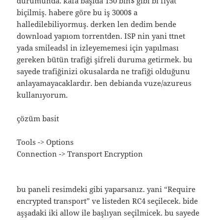
durumunda. kafa başıda 150 bin$ gibi bi fiyat
biçilmiş. habere göre bu iş 3000$ a
halledilebiliyormuş. derken len dedim bende
download yapıom torrentden. ISP nin yani ttnet
yada smileadsl in izleyememesi için yapılması
gereken bütün trafiği şifreli duruma getirmek. bu
sayede trafiğinizi okusalarda ne trafiği olduğunu
anlayamayacaklardır. ben debianda vuze/azureus
kullanıyorum.
çözüm basit
Tools -> Options
Connection -> Transport Encryption
bu paneli resimdeki gibi yaparsanız. yani “Require
encrypted transport” ve listeden RC4 seçilecek. bide
aşşadaki iki allow ile başlıyan seçilmicek. bu sayede