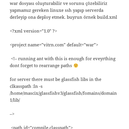
war dosyası oluşturabilir ve sorunu çözebiliriz
yapmamız gereken linuxe ssh yapıp serverda
derleyip ona deploy etmek. buyrun örnek build.xml
<?xml version=”1.0″ ?>
<project name=”vitrn.com” default=”war”>
<!– running ant with this is enough for eveyrthing
dont forget to rearrange paths
for server there must be glassfish libs in the
clkasspath :ln -s
/home/mascix/glassfishv3/glassfish/fomains/domain
1/lib/
–>
<path id=”compile.classpath”>