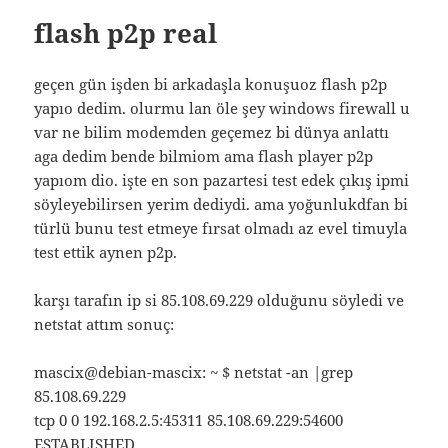
flash p2p real
geçen gün işden bi arkadaşla konuşuoz flash p2p
yapıo dedim. olurmu lan öle şey windows firewall u
var ne bilim modemden geçemez bi dünya anlattı
aga dedim bende bilmiom ama flash player p2p
yapıom dio. işte en son pazartesi test edek çıkış ipmi
söyleyebilirsen yerim dediydi. ama yoğunlukdfan bi
türlü bunu test etmeye fırsat olmadı az evel timuyla
test ettik aynen p2p.
karşı tarafın ip si 85.108.69.229 olduğunu söyledi ve
netstat attım sonuç:
mascix@debian-mascix: ~ $ netstat -an |grep
85.108.69.229
tcp 0 0 192.168.2.5:45311 85.108.69.229:54600
ESTABLISHED