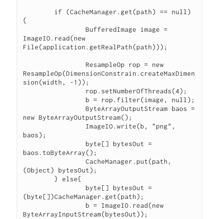
	if (CacheManager.get(path) == null) 
{
		BufferedImage image = 
ImageIO.read(new 
File(application.getRealPath(path)));
		ResampleOp rop = new 
ResampleOp(DimensionConstrain.createMaxDimen
sion(width, -1));
		rop.setNumberOfThreads(4);
		b = rop.filter(image, null);
		ByteArrayOutputStream baos = 
new ByteArrayOutputStream();
		ImageIO.write(b, "png", 
baos);
		byte[] bytesOut = 
baos.toByteArray();
		CacheManager.put(path, 
(Object) bytesOut);
	} else{
		byte[] bytesOut =
(byte[])CacheManager.get(path);
		b = ImageIO.read(new 
ByteArrayInputStream(bytesOut));