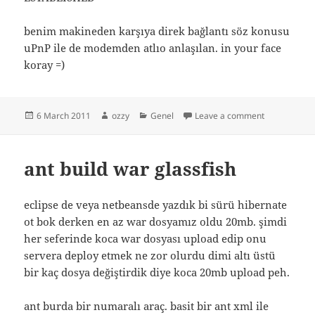
benim makineden karşıya direk bağlantı söz konusu
uPnP ile de modemden atlıo anlaşılan. in your face
koray =)
Posted
Author
Categories
on flash p2p 
6 March 2011
ozzy
Genel
Leave a comment
on
ant build war glassfish
eclipse de veya netbeansde yazdık bi sürü hibernate
ot bok derken en az war dosyamız oldu 20mb. şimdi
her seferinde koca war dosyası upload edip onu
servera deploy etmek ne zor olurdu dimi altı üstü
bir kaç dosya değiştirdik diye koca 20mb upload peh.
ant burda bir numaralı araç. basit bir ant xml ile