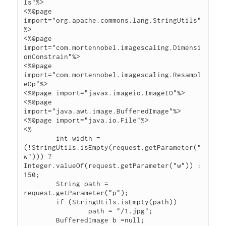
ls"%>
<%@page 
import="org.apache.commons.lang.StringUtils"
%>
<%@page 
import="com.mortennobel.imagescaling.Dimensi
onConstrain"%>
<%@page 
import="com.mortennobel.imagescaling.Resampl
eOp"%>
<%@page import="javax.imageio.ImageIO"%>
<%@page 
import="java.awt.image.BufferedImage"%>
<%@page import="java.io.File"%>
<%
	int width = 
(!StringUtils.isEmpty(request.getParameter("
w"))) ? 
Integer.valueOf(request.getParameter("w")) : 
150;
	String path = 
request.getParameter("p");
	if (StringUtils.isEmpty(path))
		path = "/1.jpg";
	BufferedImage b =null;