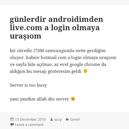
günlerdir androidimden
live.com a login olmaya
uraşıom
bir süredir i7500 samsungumla nette gezdiğim
oluyor. habire hotmail.com a login olmaya uraşıom
ve sayfa bile açılmıo. az evel google chrome da
aldığım bu mesajı gösteresim geldi
Server is too busy
yani yandım allah dio server
Posted
Author
Categories
13 December 2010
ozzy
Genel
on
on günlerdir androidimden live.com a login olmaya u
Leave a comment