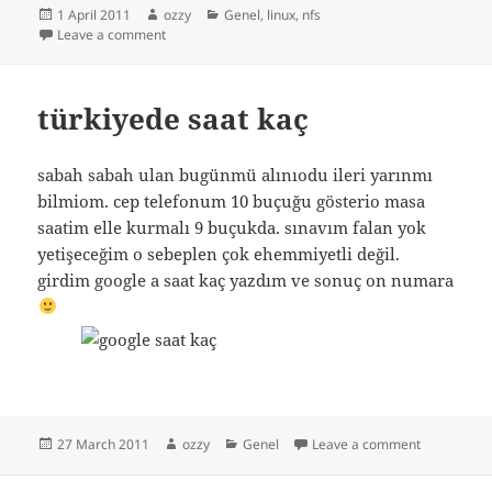
Posted
Author
Categories
1 April 2011
ozzy
Genel
,
linux
,
nfs
on
on nfs yeni server tanımlama
Leave a comment
türkiyede saat kaç
sabah sabah ulan bugünmü alınıodu ileri yarınmı
bilmiom. cep telefonum 10 buçuğu gösterio masa
saatim elle kurmalı 9 buçukda. sınavım falan yok
yetişeceğim o sebeplen çok ehemmiyetli değil.
girdim google a saat kaç yazdım ve sonuç on numara
Posted
Author
Categories
on türkiyed
27 March 2011
ozzy
Genel
Leave a comment
on