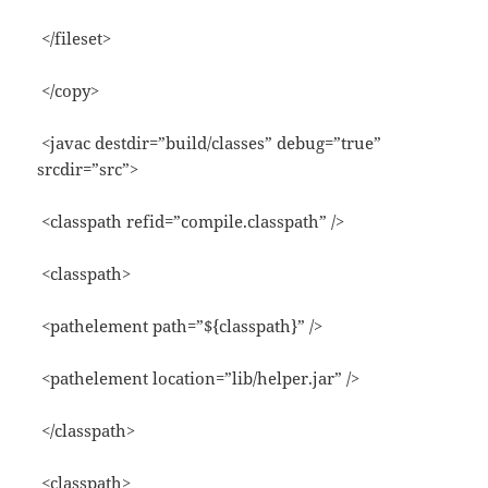
</fileset>
</copy>
<javac destdir=”build/classes” debug=”true”
srcdir=”src”>
<classpath refid=”compile.classpath” />
<classpath>
<pathelement path=”${classpath}” />
<pathelement location=”lib/helper.jar” />
</classpath>
<classpath>