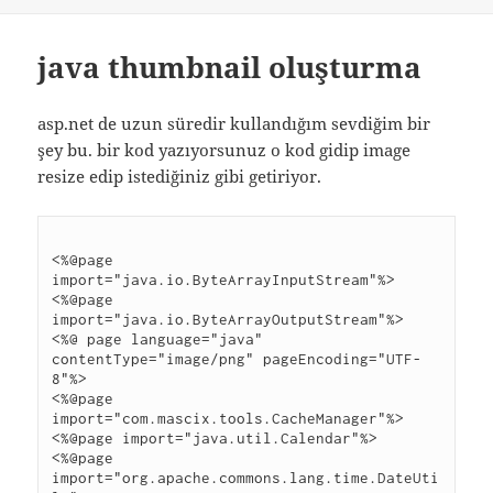
java thumbnail oluşturma
asp.net de uzun süredir kullandığım sevdiğim bir
şey bu. bir kod yazıyorsunuz o kod gidip image
resize edip istediğiniz gibi getiriyor.
<%@page 
import="java.io.ByteArrayInputStream"%>
<%@page 
import="java.io.ByteArrayOutputStream"%>
<%@ page language="java" 
contentType="image/png" pageEncoding="UTF-
8"%>
<%@page 
import="com.mascix.tools.CacheManager"%>
<%@page import="java.util.Calendar"%>
<%@page 
import="org.apache.commons.lang.time.DateUti