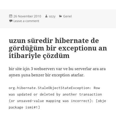
Posted
Author
Categories
26 November 2010
ozzy
Genel
on
on java thumbnail oluşturma
Leave a comment
uzun süredir hibernate de
gördüğüm bir exceptionu an
itibariyle çözdüm
bir site için 3 webserverı var ve bu serverlar ara ara
aynen şuna benzer bir exception atarlar.
org.hibernate.StaleObjectStateException: Row
was updated or deleted by another transaction
(or unsaved-value mapping was incorrect): [obje
package ismi#1]