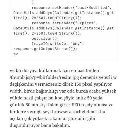
	}
	response.setHeader("Last-Modified", 
DateUtils.addDays(Calendar.getInstance().get
Time(), 2*360).toGMTString());
	response.setHeader("Expires", 
DateUtils.addDays(Calendar.getInstance().get
Time(), 2*360).toGMTString());
	out.clear();
	ImageIO.write(b, "png", 
response.getOutputStream());
%>
ve bu dosyayı kullanmak için en basitinden
/thumb.jsp?p=/birfolder/resim.jpg demeniz yeterli w
değişkenini vermezseniz direk 150 pixel yapılıyor
width. birde bağımlılığı var oda
burda
acaba yüksek
yükde nasıl çalışır bu kod şöyle anlık 50 yada
günlük 50 bin kişi falan girse. SEO ready olması ve
bir kere verdiği şeyi browsera cacheletmesi bu
açıdan çok yüksek rakamlar görebilir gibi
düşündürüyor bana bakalım.