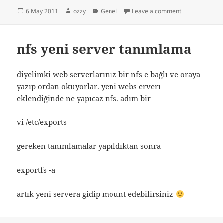
Posted
Author
Categories
on webgl
6 May 2011
ozzy
Genel
Leave a comment
on
nfs yeni server tanımlama
diyelimki web serverlarınız bir nfs e bağlı ve oraya
yazıp ordan okuyorlar. yeni webs erverı
eklendiğinde ne yapıcaz nfs. adım bir
vi /etc/exports
gereken tanımlamalar yapıldıktan sonra
exportfs -a
artık yeni servera gidip mount edebilirsiniz