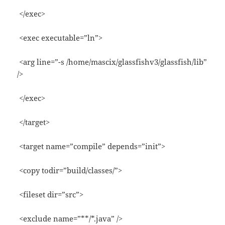
</exec>
<exec executable=”ln”>
<arg line=”-s /home/mascix/glassfishv3/glassfish/lib”
/>
</exec>
</target>
<target name=”compile” depends=”init”>
<copy todir=”build/classes/”>
<fileset dir=”src”>
<exclude name=”**/*.java” />