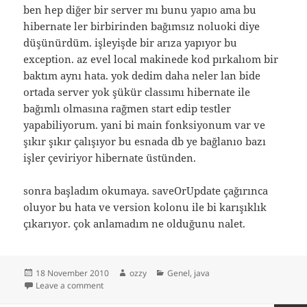
ben hep diğer bir server mı bunu yapıo ama bu
hibernate ler birbirinden bağımsız noluoki diye
düşünürdüm. işleyişde bir arıza yapıyor bu
exception. az evel local makinede kod pırkalıom bir
baktım aynı hata. yok dedim daha neler lan bide
ortada server yok şükür classımı hibernate ile
bağımlı olmasına rağmen start edip testler
yapabiliyorum. yani bi main fonksiyonum var ve
şıkır şıkır çalışıyor bu esnada db ye bağlanıo bazı
işler çeviriyor hibernate üstünden.
sonra başladım okumaya. saveOrUpdate çağırınca
oluyor bu hata ve version kolonu ile bi karışıklık
çıkarıyor. çok anlamadım ne olduğunu nalet.
Posted
Author
Categories
18 November 2010
ozzy
Genel
,
java
on
on uzun süredir hibernate de gördüğüm bir exception
Leave a comment