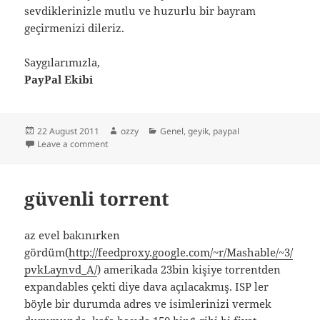
sevdiklerinizle mutlu ve huzurlu bir bayram
geçirmenizi dileriz.
Saygılarımızla,
PayPal Ekibi
Posted
Author
Categories
22 August 2011
ozzy
Genel
,
geyik
,
paypal
on
on paypal ramazan bayramımı kutladı :)
Leave a comment
güvenli torrent
az evel bakınırken
gördüm(
http://feedproxy.google.com/~r/Mashable/~3/
pvkLaynvd_A/
) amerikada 23bin kişiye torrentden
expandables çekti diye dava açılacakmış. ISP ler
böyle bir durumda adres ve isimlerinizi vermek