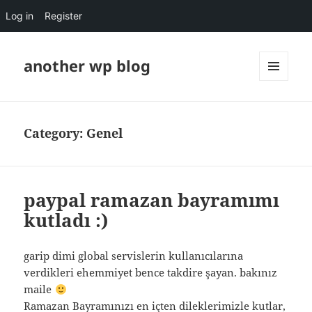
Log in
Register
another wp blog
MENU
AND
WIDGETS
Category:
Genel
paypal ramazan bayramımı
kutladı :)
garip dimi global servislerin kullanıcılarına
verdikleri ehemmiyet bence takdire şayan. bakınız
maile
Ramazan Bayramınızı en içten dileklerimizle kutlar,