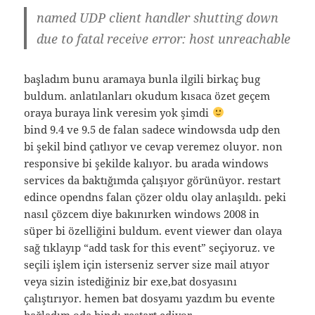
named UDP client handler shutting down
due to fatal receive error: host unreachable
başladım bunu aramaya bunla ilgili birkaç bug
buldum. anlatılanları okudum kısaca özet geçem
oraya buraya link veresim yok şimdi
bind 9.4 ve 9.5 de falan sadece windowsda udp den
bi şekil bind çatlıyor ve cevap veremez oluyor. non
responsive bi şekilde kalıyor. bu arada windows
services da baktığımda çalışıyor görünüyor. restart
edince opendns falan çözer oldu olay anlaşıldı. peki
nasıl çözcem diye bakınırken windows 2008 in
süper bi özelliğini buldum. event viewer dan olaya
sağ tıklayıp “add task for this event” seçiyoruz. ve
seçili işlem için isterseniz server size mail atıyor
veya sizin istediğiniz bir exe,bat dosyasını
çalıştırıyor. hemen bat dosyamı yazdım bu evente
bağladım oda bindı restart ediyor.