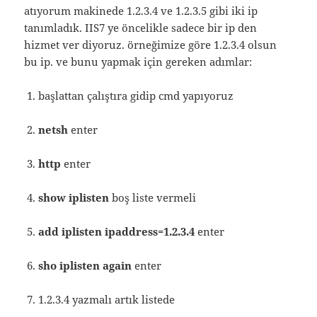
atıyorum makinede 1.2.3.4 ve 1.2.3.5 gibi iki ip
tanımladık. IIS7 ye öncelikle sadece bir ip den
hizmet ver diyoruz. örneğimize göre 1.2.3.4 olsun
bu ip. ve bunu yapmak için gereken adımlar:
başlattan çalıştıra gidip cmd yapıyoruz
netsh
enter
http
enter
show iplisten
boş liste vermeli
add iplisten ipaddress=1.2.3.4
enter
sho iplisten again
enter
1.2.3.4 yazmalı artık listede