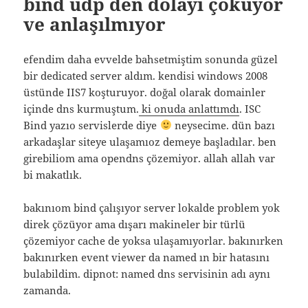
bind udp den dolayı çöküyor
ve anlaşılmıyor
efendim daha evvelde bahsetmiştim sonunda güzel
bir dedicated server aldım. kendisi windows 2008
üstünde IIS7 koşturuyor. doğal olarak domainler
içinde dns kurmuştum.
ki onuda anlattımdı
. ISC
Bind yazıo servislerde diye
neysecime. dün bazı
arkadaşlar siteye ulaşamıoz demeye başladılar. ben
girebiliom ama opendns çözemiyor. allah allah var
bi makatlık.
bakınıom bind çalışıyor server lokalde problem yok
direk çözüyor ama dışarı makineler bir türlü
çözemiyor cache de yoksa ulaşamıyorlar. bakınırken
bakınırken event viewer da named ın bir hatasını
bulabildim. dipnot: named dns servisinin adı aynı
zamanda.