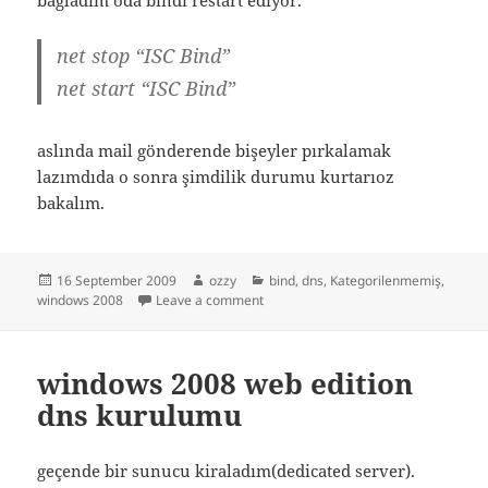
net stop “ISC Bind”
net start “ISC Bind”
aslında mail gönderende bişeyler pırkalamak
lazımdıda o sonra şimdilik durumu kurtarıoz
bakalım.
Posted
Author
Categories
16 September 2009
ozzy
bind
,
dns
,
Kategorilenmemiş
,
on
on bind udp den dolayı çöküyor ve an
windows 2008
Leave a comment
windows 2008 web edition
dns kurulumu
geçende bir sunucu kiraladım(dedicated server).