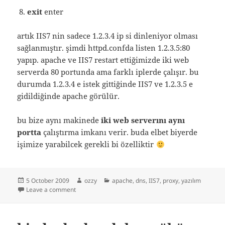
exit
enter
artık IIS7 nin sadece 1.2.3.4 ip si dinleniyor olması
sağlanmıştır. şimdi httpd.confda listen 1.2.3.5:80
yapıp. apache ve IIS7 restart ettiğimizde iki web
serverda 80 portunda ama farklı iplerde çalışır. bu
durumda 1.2.3.4 e istek gittiğinde IIS7 ve 1.2.3.5 e
gidildiğinde apache görülür.
bu bize aynı makinede
iki web serverını aynı
portta
çalıştırma imkanı verir. buda elbet biyerde
işimize yarabilcek gerekli bi özelliktir
Posted
Author
Categories
5 October 2009
ozzy
apache
,
dns
,
IIS7
,
proxy
,
yazılım
on
on apache ve IIS7 beraber aynı makinede
Leave a comment