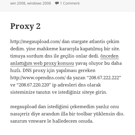
on
on windows 2008 web edition dn
win 2008
,
windows 2008
1 Comment
Proxy 2
http://megaupload.com/ dan stargate atlantis çekim
dedim. yine mahkeme kararıyla kapatılmış bir site.
timuya sordum dns ile geçilio onlar dedi.
önceden
anlattığım web proxy konusu
yavaş oluyor bu daha
hızlı. DNS proxy için yapılması gereken
http://www.opendns.com/ da yazan “208.67.222.222”
ve “208.67.220.220” ip adresleri dns olarak
sisteminize tanıtın ve istediğiniz siteye girin.
megaupload dan istediğimi çekemedim yanlız onu
nasıçeriz diye arandım illa bir toolbar yüklensin dio.
sanırım vmware le halledecem onuda.