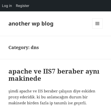
Log in
Register
another wp blog
MENU
AND
WIDGETS
Category:
dns
apache ve IIS7 beraber aynı
makinede
şimdi apache ve IIS beraber çalışsın diye eskiden
proxy ederidik. ki bu anlatacağım durum bir
makinede birden fazla ip tanımlı ise geçerli.