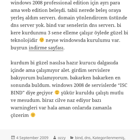
windows 2008 professional edition için ayrı para
ama web edition beleşdi. tabii nerede beleş oraya
yerleş aldım serverı. domain yönlendircem üstünde
dns server yok. bind var senelerin dns serverı. bi
kere kurdunmu 3 sene elleme çalışır öylede güzel bi
teknolojidir
neyse windowsda kurulumu var.
buyrun
indirme sayfası
.
kurdum bi güzel nasılsa hazır kurucu dalgasıda
içinde ama çalışmıyor alet. girdim servislere
bakıyorum bulamıyorum. bakarken bakarken en
sonunda buldum. windows 2008 de servislerde “ISC
BIND” diye geçiyor
şükür kuruldu çalıştı mutlu
ve mesudum. biraz cilve naz ediyor bazı
warningleri var hala aman onlarıda zamanla
çözerim
Posted
Author
Categories
4 September 2009
ozzy
bind
,
dns
,
Kategorilenmemiş
,