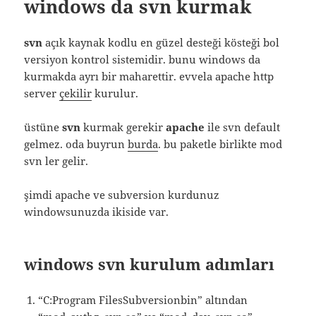
windows da svn kurmak
svn
açık kaynak kodlu en güzel desteği kösteği bol
versiyon kontrol sistemidir. bunu windows da
kurmakda ayrı bir maharettir. evvela apache http
server
çekilir
kurulur.
üstüne
svn
kurmak gerekir
apache
ile svn default
gelmez. oda buyrun
burda
. bu paketle birlikte mod
svn ler gelir.
şimdi apache ve subversion kurdunuz
windowsunuzda ikiside var.
windows svn kurulum adımları
“C:Program FilesSubversionbin” altından