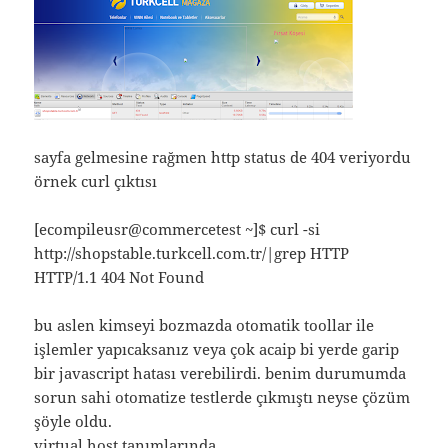
sayfa gelmesine rağmen http status de 404 veriyordu
örnek curl çıktısı
[ecompileusr@commercetest ~]$ curl -si
http://shopstable.turkcell.com.tr/|grep HTTP
HTTP/1.1 404 Not Found
bu aslen kimseyi bozmazda otomatik toollar ile
işlemler yapıcaksanız veya çok acaip bi yerde garip
bir javascript hatası verebilirdi. benim durumumda
sorun sahi otomatize testlerde çıkmıştı neyse çözüm
şöyle oldu.
virtual host tanımlarında