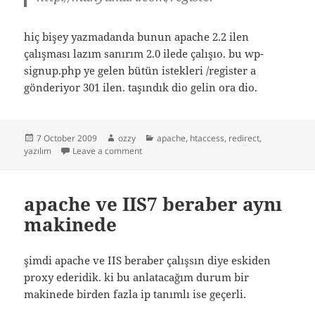
hiç bişey yazmadanda bunun apache 2.2 ilen
çalışması lazım sanırım 2.0 ilede çalışıo. bu wp-
signup.php ye gelen bütün istekleri /register a
gönderiyor 301 ilen. taşındık dio gelin ora dio.
Posted
Author
Categories
7 October 2009
ozzy
apache
,
htaccess
,
redirect
,
on
on htaccess ile tek sayfa redirect
yazılım
Leave a comment
apache ve IIS7 beraber aynı
makinede
şimdi apache ve IIS beraber çalışsın diye eskiden
proxy ederidik. ki bu anlatacağım durum bir
makinede birden fazla ip tanımlı ise geçerli.