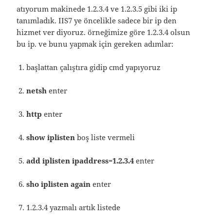
atıyorum makinede 1.2.3.4 ve 1.2.3.5 gibi iki ip
tanımladık. IIS7 ye öncelikle sadece bir ip den
hizmet ver diyoruz. örneğimize göre 1.2.3.4 olsun
bu ip. ve bunu yapmak için gereken adımlar:
başlattan çalıştıra gidip cmd yapıyoruz
netsh
enter
http
enter
show iplisten
boş liste vermeli
add iplisten ipaddress=1.2.3.4
enter
sho iplisten again
enter
1.2.3.4 yazmalı artık listede