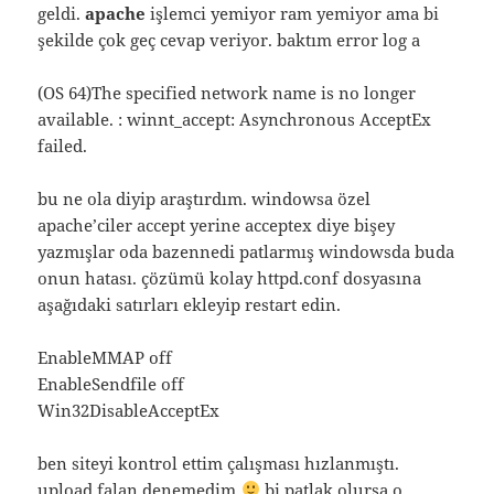
geldi.
apache
işlemci yemiyor ram yemiyor ama bi
şekilde çok geç cevap veriyor. baktım error log a
(OS 64)The specified network name is no longer
available. : winnt_accept: Asynchronous AcceptEx
failed.
bu ne ola diyip araştırdım. windowsa özel
apache’ciler accept yerine acceptex diye bişey
yazmışlar oda bazennedi patlarmış windowsda buda
onun hatası. çözümü kolay httpd.conf dosyasına
aşağıdaki satırları ekleyip restart edin.
EnableMMAP off
EnableSendfile off
Win32DisableAcceptEx
ben siteyi kontrol ettim çalışması hızlanmıştı.
upload falan denemedim
bi patlak olursa o