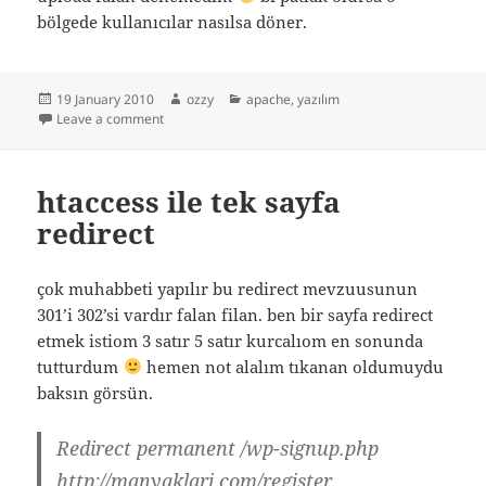
bölgede kullanıcılar nasılsa döner.
Posted
Author
Categories
19 January 2010
ozzy
apache
,
yazılım
on
on windows apache yavaş çalışması ve çözümü
Leave a comment
htaccess ile tek sayfa
redirect
çok muhabbeti yapılır bu redirect mevzuusunun
301’i 302’si vardır falan filan. ben bir sayfa redirect
etmek istiom 3 satır 5 satır kurcalıom en sonunda
tutturdum
hemen not alalım tıkanan oldumuydu
baksın görsün.
Redirect permanent /wp-signup.php
http://manyaklari.com/register