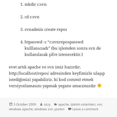
mkdir c:svn
cd c:svn
svnadmin create repos
htpasswd -c “c:svnrepospasswd
kulllanıcıadı” (bu işlemden sonra svn de
kullanılacak şifre istenecektir.)
evet artık apache ve svn imiz hazırdır.
http://localhost/repos/ adresinden keyfimizle ulaşıp
istediğimizi yapabiliriz. ki kod commit etmek
versiyonlamasını yapmak yegane amacımızdır
Posted
Author
Categories
5 October 2009
ozzy
apache
,
işletim sistemleri
,
svn
,
on
on windows 
windows apache
,
windows svn
,
yazılım
Leave a comment