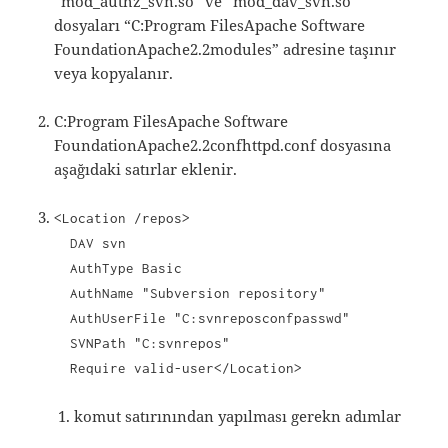
“mod_authz_svn.so” ve “mod_dav_svn.so”
dosyaları “C:Program FilesApache Software
FoundationApache2.2modules” adresine taşınır
veya kopyalanır.
C:Program FilesApache Software
FoundationApache2.2confhttpd.conf dosyasına
aşağıdaki satırlar eklenir.
<Location /repos>
DAV svn
AuthType Basic
AuthName "Subversion repository"
AuthUserFile "C:svnreposconfpasswd"
SVNPath "C:svnrepos"
Require valid-user</Location>
komut satırınından yapılması gerekn adımlar