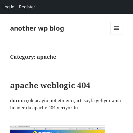
Log in
Register
another wp blog
MENU
AND
WIDGETS
Category:
apache
apache weblogic 404
durum çok acayip not etmem şart. sayfa geliyor ama
header da apache 404 veriyordu.