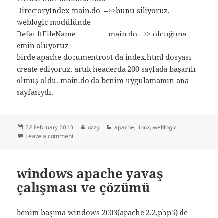
DirectoryIndex main.do –>>bunu siliyoruz.
weblogic modülünde
DefaultFileName main.do –>> olduğuna
emin oluyoruz
birde apache documentroot da index.html dosyası
create ediyoruz. artık headerda 200 sayfada başarılı
olmuş oldu. main.do da benim uygulamamın ana
sayfasıydı.
Posted
Author
Categories
22 February 2013
ozzy
apache
,
linux
,
weblogic
on
on apache weblogic 404
Leave a comment
windows apache yavaş
çalışması ve çözümü
benim başıma windows 2003(apache 2.2,php5) de