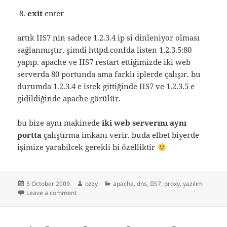
exit
enter
artık IIS7 nin sadece 1.2.3.4 ip si dinleniyor olması
sağlanmıştır. şimdi httpd.confda listen 1.2.3.5:80
yapıp. apache ve IIS7 restart ettiğimizde iki web
serverda 80 portunda ama farklı iplerde çalışır. bu
durumda 1.2.3.4 e istek gittiğinde IIS7 ve 1.2.3.5 e
gidildiğinde apache görülür.
bu bize aynı makinede
iki web serverını aynı
portta
çalıştırma imkanı verir. buda elbet biyerde
işimize yarabilcek gerekli bi özelliktir
Posted
Author
Categories
5 October 2009
ozzy
apache
,
dns
,
IIS7
,
proxy
,
yazılım
on
on apache ve IIS7 beraber aynı makinede
Leave a comment