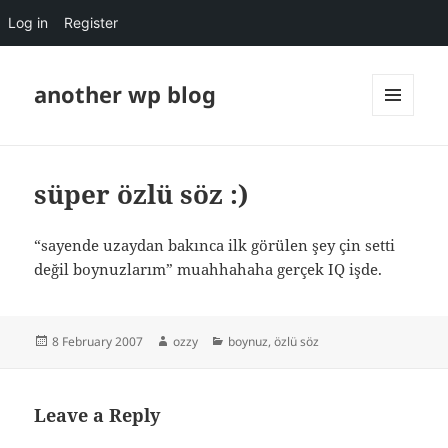
Log in
Register
another wp blog
MENU
AND
WIDGETS
süper özlü söz :)
“sayende uzaydan bakınca ilk görülen şey çin setti
değil boynuzlarım” muahhahaha gerçek IQ işde.
Posted
Author
Categories
8 February 2007
ozzy
boynuz
,
özlü söz
on
Leave a Reply