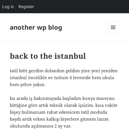
Log in
Register
another wp blog
MENU
AND
WIDGETS
back to the istanbul
tatil bitti gezdim dolandım geldim yine yeni yeniden
istanbul öncelikle ev tuttum 4 leventde hem okula
hem şehre yakın.
bu arada iş bakınmayada başladım konya macerası
bittiğine göre artık teknik olarak işsizim. kısa vakite
bişey bulmazsam rahat edemicem tatil moduda
baydı artık erken kalkıp biyerlere gitmem lazım
okulunda açılmasına 2 ay var.