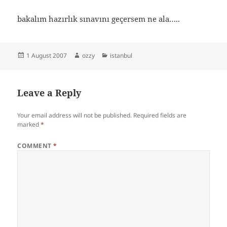
bakalım hazırlık sınavını geçersem ne ala…..
Posted
Author
Categories
1 August 2007
ozzy
istanbul
on
Leave a Reply
Your email address will not be published.
Required fields are
marked
*
COMMENT
*