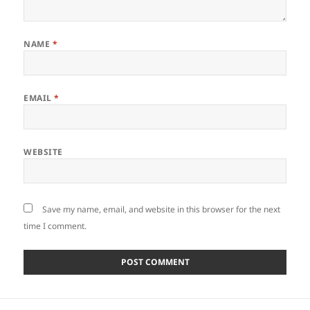
NAME
*
EMAIL
*
WEBSITE
Save my name, email, and website in this browser for the next
time I comment.
Post