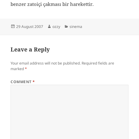
benzer zatoiçi çakması bir harekettir.
Posted
Author
Categories
29 August 2007
ozzy
sinema
on
Leave a Reply
Your email address will not be published.
Required fields are
marked
*
COMMENT
*