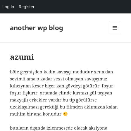
Log in
Register
another wp blog
MENU
AND
WIDGETS
azumi
böle geçmişden kadın savaşçı modudur xena dan
sevimli ama o kadar sexsi olmayan savaşçımız
kılıcıynan keser biçer kan gövdeyi götürür. foşur
foşur fışkırır. ortamda elinde kırmızı gül taşıyan
makyajlı erkekler vardır bu tip görülürse
uzaklaşılması gerektiği bu filmden aklımızda kalan
muhim bir ana konudur
bunların dışında izlenmesede olacak aksiyona