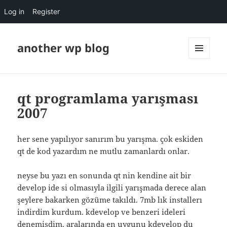
Log in
Register
another wp blog
MENU
AND
WIDGETS
qt programlama yarışması
2007
her sene yapılıyor sanırım bu yarışma. çok eskiden
qt de kod yazardım ne mutlu zamanlardı onlar.
neyse bu yazı en sonunda qt nin kendine ait bir
develop ide si olmasıyla ilgili yarışmada derece alan
şeylere bakarken gözüme takıldı. 7mb lık installerı
indirdim kurdum. kdevelop ve benzeri ideleri
denemişdim. aralarında en uygunu kdevelop du