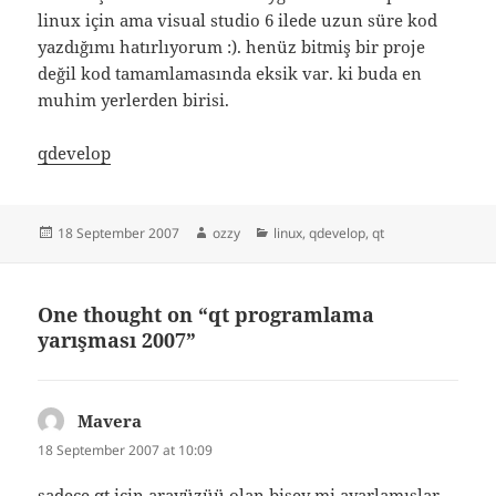
linux için ama visual studio 6 ilede uzun süre kod
yazdığımı hatırlıyorum :). henüz bitmiş bir proje
değil kod tamamlamasında eksik var. ki buda en
muhim yerlerden birisi.
qdevelop
Posted
Author
Categories
18 September 2007
ozzy
linux
,
qdevelop
,
qt
on
One thought on “qt programlama
yarışması 2007”
Mavera
says:
18 September 2007 at 10:09
sadece qt için arayüzüü olan bişey mi ayarlamışlar