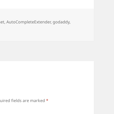
s
net
,
AutoCompleteExtender
,
godaddy
,
uired fields are marked
*