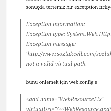
sonuçda tertemiz bir excetption fırlıy
Exception information:
Exception type: System.Web.Http
Exception message:
‘http://www.sozlukcell.com/sozluk
not a valid virtual path.
bunu önlemek için web.config e
<add name="WebResourceFix"
virtualUrl="^~/WebResource.axd(