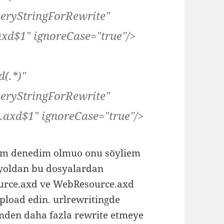
eryStringForRewrite"
xd$1" ignoreCase="true"/>
d(.*)"
eryStringForRewrite"
.axd$1" ignoreCase="true"/>
ım denedim olmuo onu söyliem
l yoldan bu dosyalardan
urce.axd ve WebResource.axd
pload edin. urlrewritingde
ünden daha fazla rewrite etmeye