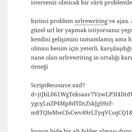
isterseniz olmicak bir sürü problemle 
birinci problem
urlrewriting
ve ajax.
güzel url ler yapmak istiyorsanız yeg
kendisi gelişimini tamamlamış ama hal
olması benim için yeterli. karşılaşdı
nane olan urlrewriting in ortalığı karı
örneği
ScriptResource.axd?
d=jtJbL061WgTeksaav7VzwLP3l4Dt
ygcyLnZP4Mp8dYDcZskJgS9zF-
m8TQIeMwCfsCwv49rLTyqVCsqCQ1&
bunun bide bir alt folder olması dur