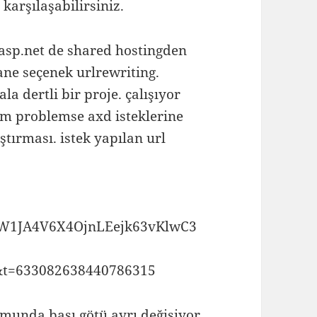
karşılaşabilirsiniz.
 asp.net de shared hostingden
ane seçenek urlrewriting.
a dertli bir proje. çalışıyor
ğım problemse axd isteklerine
ştırması. istek yapılan url
dW1JA4V6X4OjnLEejk63vKlwC3
t=633082638440786315
umunda başı götü ayrı değişiyor