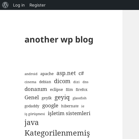
About
Log in
Register
WordPress
another wp blog
asp.net
c#
apache
android
dicom
debian
cinema
dizi
dns
donanım
eclipse
film
firefox
geyiq
Genel
geyik
glassfish
google
godaddy
hibernate
ie
işletim sistemleri
iş görüşmesi
java
Kategorilenmemiş