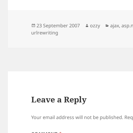
Posted
Author
Categorie
23 September 2007
ozzy
ajax
,
asp.
on
urlrewriting
Leave a Reply
Your email address will not be published.
Req