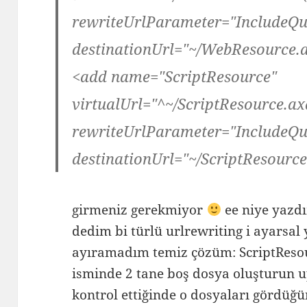
rewriteUrlParameter="IncludeQu
destinationUrl="~/WebResource.a
<add name="ScriptResource"
virtualUrl="^~/ScriptResource.ax
rewriteUrlParameter="IncludeQu
destinationUrl="~/ScriptResource
girmeniz gerekmiyor
ee niye yazd
dedim bi türlü urlrewriting i ayarsa
ayıramadım temiz çözüm: ScriptReso
isminde 2 tane boş dosya oluşturun u
kontrol ettiğinde o dosyaları gördüğ