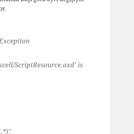
or.
Exception
cell/ScriptResource.axd’ is
.*)"