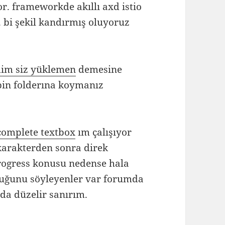
r. frameworkde akıllı axd istio
. bi şekil kandırmış oluyoruz
dim siz yüklemen
demesine
bin folderına koymanız
complete textbox
ım çalışıyor
karakterden sonra direk
progress konusu nedense hala
duğunu söyleyenler var forumda
a düzelir sanırım.