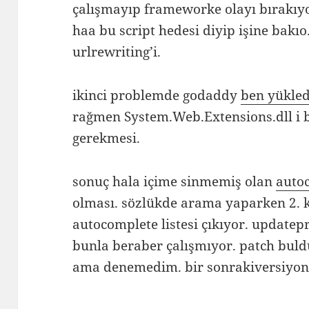
çalışmayıp frameworke olayı bırakıyo
haa bu script hedesi diyip işine bakıo
urlrewriting’i.
ikinci problemde godaddy
ben yükle
rağmen System.Web.Extensions.dll i 
gerekmesi.
sonuç hala içime sinmemiş olan
auto
olması. sözlükde arama yaparken 2. 
autocomplete listesi çıkıyor. update
bunla beraber çalışmıyor. patch bul
ama denemedim. bir sonrakiversiyond