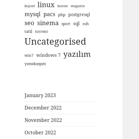
linux
kişisel
lucene
magazin
mysql
pacs
postgresql
php
seo
sinema
sql
ssh
sport
tatil
torrent
Uncategorised
yazılım
windows 7
win7
yemeksepeti
January 2023
December 2022
November 2022
October 2022