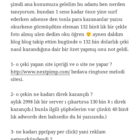
şimdi ana konumuza gelelim bu adamı ben nerden
tanıyorum. bundan 1 sene kadar önce yine surf
ederken adsense den tonla para kazananlar yazısı
okurkene görmüşdüm eleman 132 bin$ lık bir çekle
foto almış ulen dedim oku öğren
aynen daldım
blog blog takip ettim bugünde o 132 bin dolarlık çeki
nasıl kazandığına dair bir özet yapmış onu not geldi.
1- o çeki yapan site içeriği ve o site ne yapar ?
http://www.nextpimp.com/
bedava ringtone melodi
sitesi.
2- o çekin ne kadarı direk kazançdı ?
aylık 299$ lık bir server ı çıkartırsa 130 bin $ ı direk
kazançdı.( bunla ilgili şüphelerim var çünkü 40 bin$
lık adwords den bahsedio du bi yazısında.)
3- ne kadarı ppc(pay per click) yani reklam
networkündendi ?