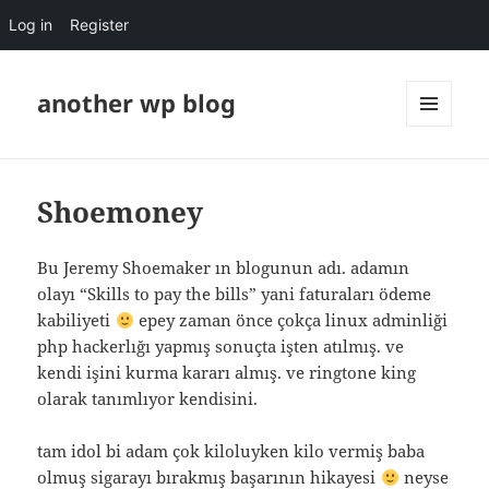
Log in
Register
another wp blog
MENU
AND
WIDGETS
Shoemoney
Bu Jeremy Shoemaker ın blogunun adı. adamın
olayı “Skills to pay the bills” yani faturaları ödeme
kabiliyeti
epey zaman önce çokça linux adminliği
php hackerlığı yapmış sonuçta işten atılmış. ve
kendi işini kurma kararı almış. ve ringtone king
olarak tanımlıyor kendisini.
tam idol bi adam çok kiloluyken kilo vermiş baba
olmuş sigarayı bırakmış başarının hikayesi
neyse