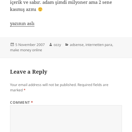
içerik ve sabır. adam şimdi milyoner ama 2 sene
kasmış azmı
yazının aslı
Posted
Author
Categories
5 November 2007
ozzy
adsense
,
internetten para
,
on
make money online
Leave a Reply
Your email address will not be published.
Required fields are
marked
*
COMMENT
*