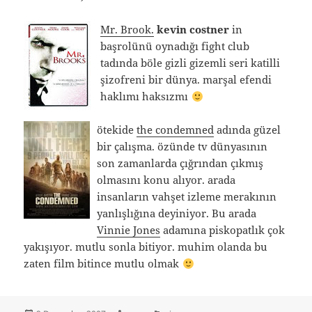
Mr. Brook.
kevin costner
in
başrolünü oynadığı fight club
tadında böle gizli gizemli seri katilli
şizofreni bir dünya. marşal efendi
haklımı haksızmı
ötekide
the condemned
adında güzel
bir çalışma. özünde tv dünyasının
son zamanlarda çığrından çıkmış
olmasını konu alıyor. arada
insanların vahşet izleme merakının
yanlışlığına deyiniyor. Bu arada
Vinnie Jones
adamına piskopatlık çok
yakışıyor. mutlu sonla bitiyor. muhim olanda bu
zaten film bitince mutlu olmak