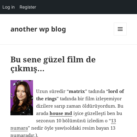
Log in
Register
another wp blog
MENU
AND
WIDGETS
Bu sene güzel film de
çıkmış…
Uzun süredir “
matrix
” tadında “
lord of
the rings
” tadında bir film izleyemiyor
dizilere sarıp zaman öldürüyordum. Bu
arada
house md
iyice güzelleşti ben bu
sezonun 10 bölümünü izledim o “
13
numara
” nedir öyle yaw(soldaki resim bayan 13
numaradır.).