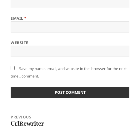
EMAIL
*
WEBSITE
Save my name, email, and website in this browser for the next
time I comment.
Post
PREVIOUS
navigation
UrlRewriter
Previous
post: