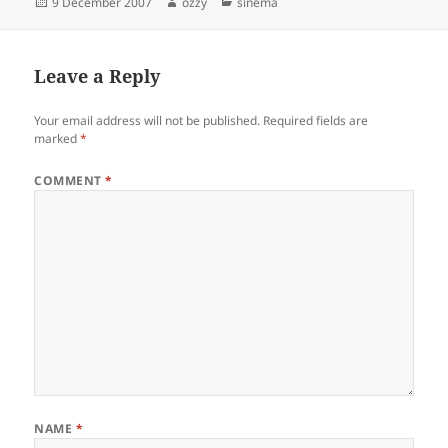
Posted
Author
Categories
9 December 2007
ozzy
sinema
on
Leave a Reply
Your email address will not be published.
Required fields are
marked
*
COMMENT
*
NAME
*