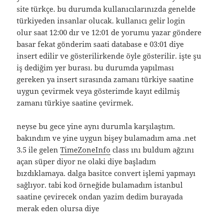
site türkçe. bu durumda kullanıcılarınızda genelde
türkiyeden insanlar olucak. kullanıcı gelir login
olur saat 12:00 dır ve 12:01 de yorumu yazar göndere
basar fekat gönderim saati database e 03:01 diye
insert edilir ve gösterilirkende öyle gösterilir. işte şu
iş dediğim yer burası. bu durumda yapılması
gereken ya insert sırasında zamanı türkiye saatine
uygun çevirmek veya gösterimde kayıt edilmiş
zamanı türkiye saatine çevirmek.
neyse bu gece yine aynı durumla karşılaştım.
bakındım ve yine uygun bişey bulamadım ama .net
3.5 ile gelen
TimeZoneInfo
class ını buldum ağzını
açan süper diyor ne olaki diye başladım
bızdıklamaya. dalga basitce convert işlemi yapmayı
sağlıyor. tabi kod örneğide bulamadım istanbul
saatine çevirecek ondan yazim dedim burayada
merak eden olursa diye