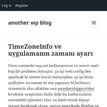
Log in
Register
another wp blog
MENU
AND
WIDGETS
TimeZoneInfo ve
uygulamanın zamanı ayarı
Uzun zamandır asp.net kullanıyorum ve server saati
hep bir problem olmuştur. şu işi web.config den
ayarlicak bi sistem henüz bulamadım. şu işi biraz
açıklıyim. ne zaman bi site yapsanız bi kullanıcı
sisteminiz olur allahtan ona
membershipprovider
koydular uraştırmıo fazla. bide bu kullanıcıların
sistemdeki işlemleri olur. en basit örnek bişeye
yorum bırakmak olsun. server amerikada diyelim ve