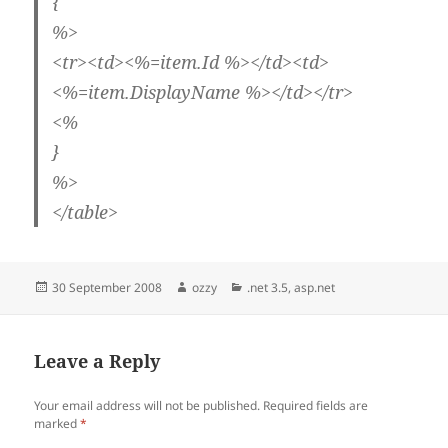
{
%>
<tr><td><%=item.Id %></td><td>
<%=item.DisplayName %></td></tr>
<%
}
%>
</table>
Posted
Author
Categories
30 September 2008
ozzy
.net 3.5
,
asp.net
on
Leave a Reply
Your email address will not be published.
Required fields are
marked
*