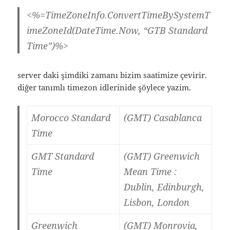
<%=TimeZoneInfo.ConvertTimeBySystemT
imeZoneId(DateTime.Now, “GTB Standard
Time”)%>
server daki şimdiki zamanı bizim saatimize çevirir.
diğer tanımlı timezon idlerinide şöylece yazim.
Morocco Standard
(GMT) Casablanca
Time
GMT Standard
(GMT) Greenwich
Time
Mean Time :
Dublin, Edinburgh,
Lisbon, London
Greenwich
(GMT) Monrovia,