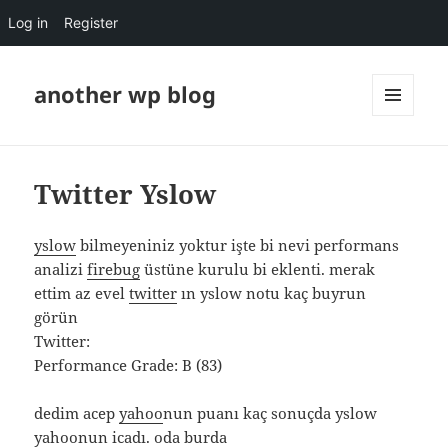
Log in
Register
another wp blog
MENU
AND
WIDGETS
Twitter Yslow
yslow
bilmeyeniniz yoktur işte bi nevi performans
analizi
firebug
üstüne kurulu bi eklenti. merak
ettim az evel
twitter
ın yslow notu kaç buyrun
görün
Twitter:
Performance Grade: B (83)
dedim acep
yahoo
nun puanı kaç sonuçda yslow
yahoonun icadı. oda burda