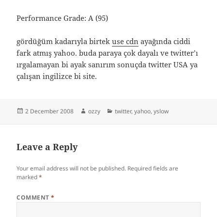
Performance Grade: A (95)
gördüğüm kadarıyla birtek
use cdn
ayağında ciddi
fark atmış yahoo. buda paraya çok dayalı ve twitter’ı
ırgalamayan bi ayak sanırım sonuçda twitter USA ya
çalışan ingilizce bi site.
Posted
Author
Categories
2 December 2008
ozzy
twitter
,
yahoo
,
yslow
on
Leave a Reply
Your email address will not be published.
Required fields are
marked
*
COMMENT
*