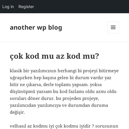
Log in
Register
another wp blog
MENU
AND
WIDGETS
çok kod mu az kod mu?
klasik bir yazılımcının herhangi bi projeyi bitirmeye
uğraşırken hep başına gelen bi durum vardır yaz
bitir ne çıkarsa, derle toplamı yapsam. yoksa
düşünüpmü yazsam bu kod fazlamı oldu azmı oldu
soruları döner durur. bu projeden projeye,
yazılımcıdan yazılımcıya ve durumdan duruma
değişir.
velhasıl az kodmu iyi çok kodmu iyidir ? sorusunun