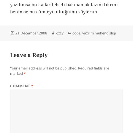
yazılımsa bu kadar felsefi bakmamak lazım fikrini
benimse bu cümleyi tuttuğumu söylerim
Posted
Author
Categories
21 December 2008
ozzy
code
,
yazılım mühendisliği
on
Leave a Reply
Your email address will not be published.
Required fields are
marked
*
COMMENT
*