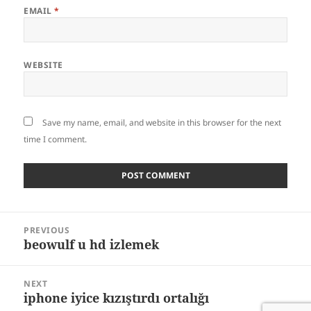
EMAIL
*
WEBSITE
Save my name, email, and website in this browser for the next
time I comment.
Post
PREVIOUS
navigation
beowulf u hd izlemek
Previous
post:
NEXT
iphone iyice kızıştırdı ortalığı
Next