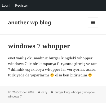
Log in
Register
another wp blog
MENU
AND
WIDGETS
windows 7 whopper
evet yanlış okumadınız burger kingdeki whopper
windows 7 ile bir kampanya furyasına girmiş ve tam
7 dilimlik eşşek boyu whopper lar veriyorlar. acaba
türkiyede de yaparlarmı
olsa ben bitirirdim
Posted
Author
Categories
26 October 2009
ozzy
burger king
,
whooper
,
whopper
,
on
windows 7