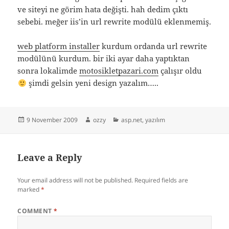
ve siteyi ne görim hata değişti. hah dedim çıktı
sebebi. meğer iis’in url rewrite modülü eklenmemiş.
web platform installer
kurdum ordanda url rewrite
modülünü kurdum. bir iki ayar daha yaptıktan
sonra lokalimde
motosikletpazari.com
çalışır oldu
şimdi gelsin yeni design yazalım…..
Posted
Author
Categories
9 November 2009
ozzy
asp.net
,
yazılım
on
Leave a Reply
Your email address will not be published.
Required fields are
marked
*
COMMENT
*