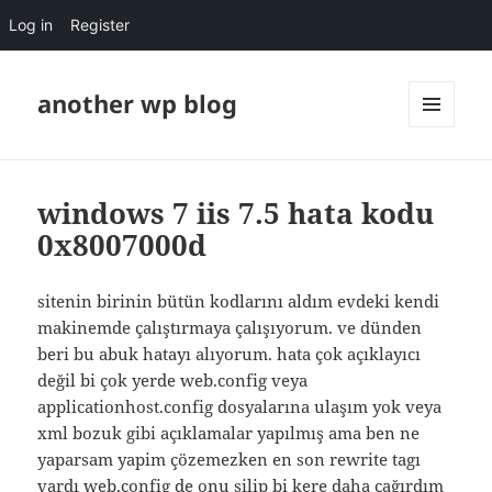
Log in
Register
another wp blog
MENU
AND
WIDGETS
windows 7 iis 7.5 hata kodu
0x8007000d
sitenin birinin bütün kodlarını aldım evdeki kendi
makinemde çalıştırmaya çalışıyorum. ve dünden
beri bu abuk hatayı alıyorum. hata çok açıklayıcı
değil bi çok yerde web.config veya
applicationhost.config dosyalarına ulaşım yok veya
xml bozuk gibi açıklamalar yapılmış ama ben ne
yaparsam yapim çözemezken en son rewrite tagı
vardı web.config de onu silip bi kere daha çağırdım