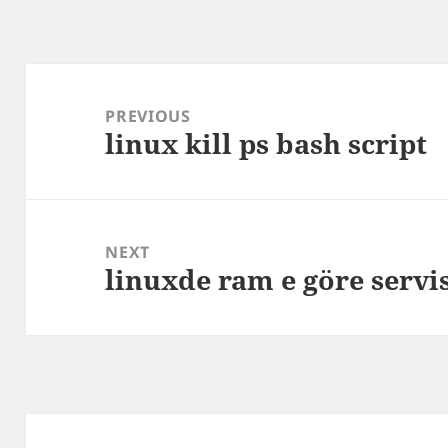
Post
navigation
PREVIOUS
linux kill ps bash script
Previous
post:
NEXT
linuxde ram e göre servi
Next
post: