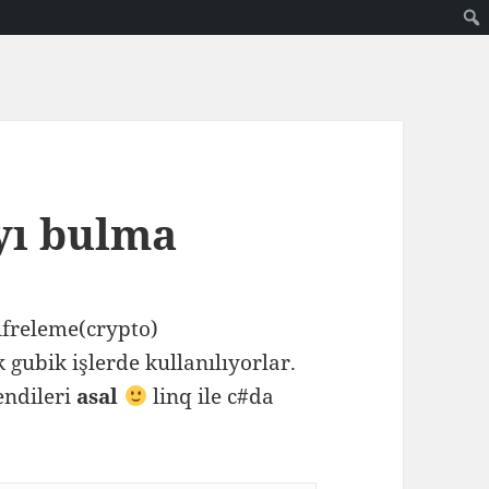
ayı bulma
ifreleme(crypto)
gubik işlerde kullanılıyorlar.
kendileri
asal
linq ile c#da