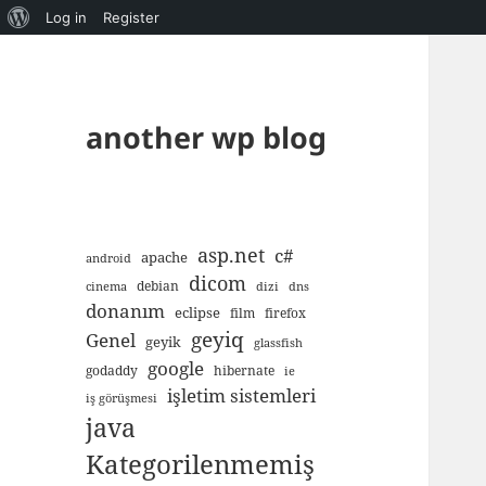
About
Log in
Register
WordPress
another wp blog
asp.net
c#
apache
android
dicom
debian
cinema
dizi
dns
donanım
eclipse
film
firefox
geyiq
Genel
geyik
glassfish
google
godaddy
hibernate
ie
işletim sistemleri
iş görüşmesi
java
Kategorilenmemiş