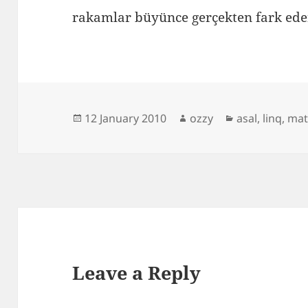
rakamlar büyünce gerçekten fark eden
Posted
Author
Categories
12 January 2010
ozzy
asal
,
linq
,
mat
on
Leave a Reply