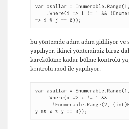
var asallar = Enumerable.Range(1
    .Where(i => i != 1 && !Enumerable.Range(2, i - 2).Any(j 
=> i % j == 0));
bu yöntemde adım adım gidiliyor ve 
yapılıyor. ikinci yöntemimiz biraz da
kareköküne kadar bölme kontrolü yap
kontrolü mod ile yapılıyor.
var asallar = Enumerable.Range(1
    .Where(x => x != 1 &&
      !Enumerable.Range(2, (int)Math.Sqrt(x)).Any(y => x != 
y && x % y == 0));