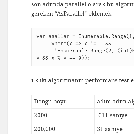
son adımda parallel olarak bu algor
gereken “AsParallel” eklemek:
var asallar = Enumerable.Range(1
    .Where(x => x != 1 &&
      !Enumerable.Range(2, (int)Math.Sqrt(x)).Any(y => x != 
y && x % y == 0));
ilk iki algoritmanın performans testle
Döngü boyu
adım adım al
2000
.011 saniye
200,000
31 saniye