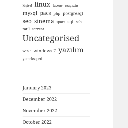
linux
kişisel
lucene
magazin
mysql
pacs
postgresql
php
seo
sinema
sql
ssh
sport
tatil
torrent
Uncategorised
yazılım
windows 7
win7
yemeksepeti
January 2023
December 2022
November 2022
October 2022