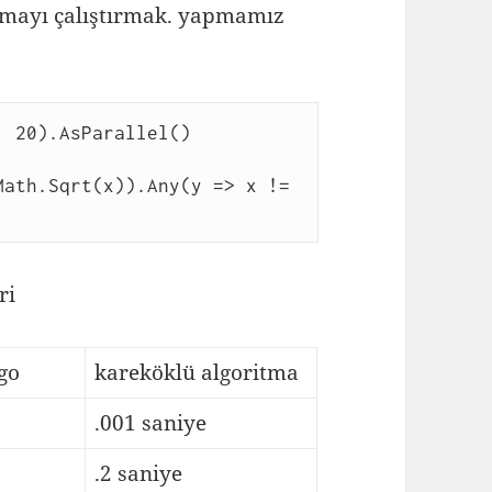
itmayı çalıştırmak. yapmamız
, 20).AsParallel()
ri
go
kareköklü algoritma
.001 saniye
.2 saniye