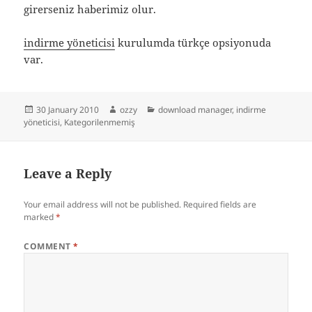
girerseniz haberimiz olur.
indirme yöneticisi
kurulumda türkçe opsiyonuda
var.
Posted
Author
Categories
30 January 2010
ozzy
download manager
,
indirme
on
yöneticisi
,
Kategorilenmemiş
Leave a Reply
Your email address will not be published.
Required fields are
marked
*
COMMENT
*