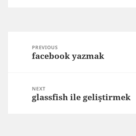
Post
navigation
PREVIOUS
facebook yazmak
Previous
post:
NEXT
glassfish ile geliştirmek
Next
post: