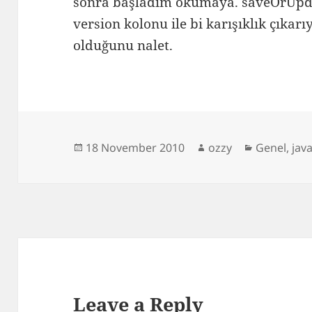
sonra başladım okumaya. saveOrUpdat
version kolonu ile bi karışıklık çıka
olduğunu nalet.
Posted
Author
Categorie
18 November 2010
ozzy
Genel
,
jav
on
Leave a Reply