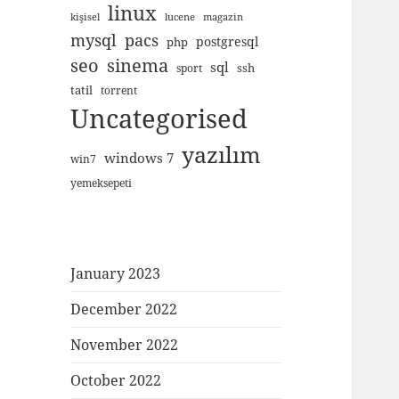
linux
kişisel
lucene
magazin
mysql
pacs
postgresql
php
seo
sinema
sql
ssh
sport
tatil
torrent
Uncategorised
yazılım
windows 7
win7
yemeksepeti
January 2023
December 2022
November 2022
October 2022