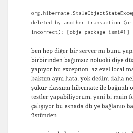
org.hibernate.StaleObjectStateExce
deleted by another transaction (or
incorrect): [obje package ismi#1]
ben hep diğer bir server mı bunu yap
birbirinden bağımsız noluoki diye dü
yapıyor bu exception. az evel local 
baktım aynı hata. yok dedim daha nel
şükür classımı hibernate ile bağımlı
testler yapabiliyorum. yani bi main f
çalışıyor bu esnada db ye bağlanıo baz
üstünden.