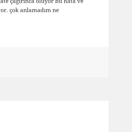
e çağırınca oluyor bu hata ve
rıyor. çok anlamadım ne
s
a