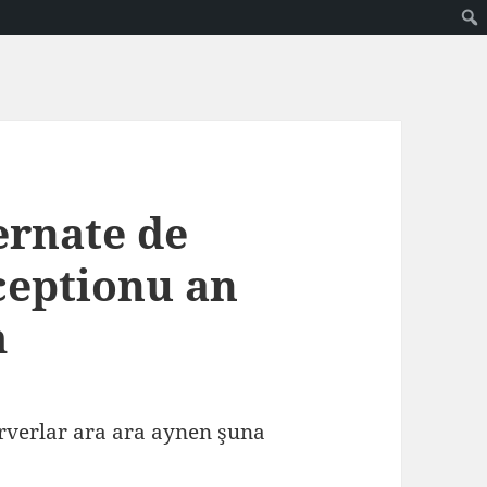
ernate de
ceptionu an
m
serverlar ara ara aynen şuna