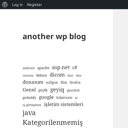
About
Log in
Register
WordPress
another wp blog
asp.net
c#
apache
android
dicom
debian
cinema
dizi
dns
donanım
eclipse
film
firefox
geyiq
Genel
geyik
glassfish
google
godaddy
hibernate
ie
işletim sistemleri
iş görüşmesi
java
Kategorilenmemiş