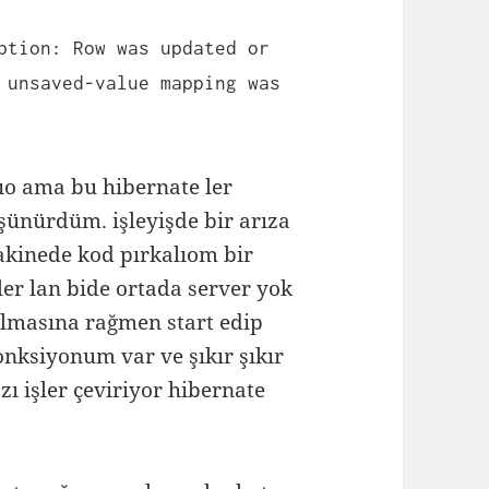
ption: Row was updated or
 unsaved-value mapping was
ıo ama bu hibernate ler
şünürdüm. işleyişde bir arıza
makinede kod pırkalıom bir
er lan bide ortada server yok
 olmasına rağmen start edip
onksiyonum var ve şıkır şıkır
ı işler çeviriyor hibernate