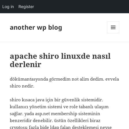
Log in
Register
another wp blog
MENU
AND
WIDGETS
apache shiro linuxde nasıl
derlenir
dökümantasyonda görmedim not alim dedim. evvela
shiro nedir.
shiro kısaca java için bir güvenlik sistemidir.
kullanıcı yönetim sistemi ve role tabanlı ulaşım
sağlar. yada asp.net membership sisteminin
benzeridir denebilir. üstün özellikleri biraz
cryptosu fazla bide ldap falan desteklemesi neyse