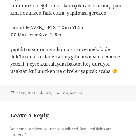
konumuz o değil. mvn daha çok ram istermiş. pom
xml i okurken fark ettim. yapılması gereken
export MAVEN_OPTS=”-Xmx512m -
XX:MaxPermSize=128m”
yaptıktan sonra mvn komutunu vermek. bide
dökümanları eskide kalmış gibi. mvn site demeniz
yeterli. neyse kurcalayam bakam hoş duruyor
uzaktan kullanırken ne cilveler yapıcak acaba
Posted
Author
Categories
1 May 2011
ozzy
java
,
yazılım
on
Leave a Reply
Your email address will not be published.
Required fields are
marked
*