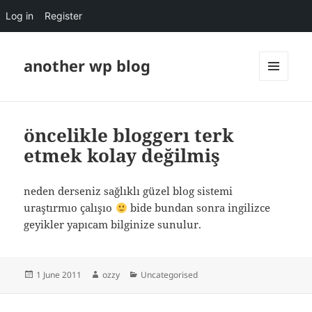
Log in
Register
another wp blog
MENU
AND
WIDGETS
öncelikle bloggerı terk
etmek kolay değilmiş
neden derseniz sağlıklı güzel blog sistemi
uraştırmıo çalışıo
bide bundan sonra ingilizce
geyikler yapıcam bilginize sunulur.
Posted
Author
Categories
1 June 2011
ozzy
Uncategorised
on