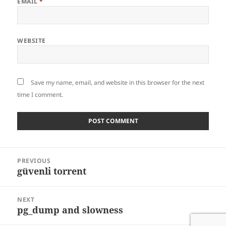
EMAIL
*
WEBSITE
Save my name, email, and website in this browser for the next
time I comment.
Post
PREVIOUS
navigation
güvenli torrent
Previous
post:
NEXT
pg_dump and slowness
Next
post: