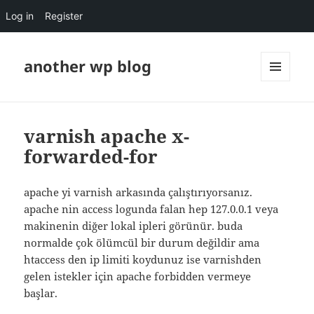
Log in
Register
another wp blog
MENU
AND
WIDGETS
varnish apache x-
forwarded-for
apache yi varnish arkasında çalıştırıyorsanız.
apache nin access logunda falan hep 127.0.0.1 veya
makinenin diğer lokal ipleri görünür. buda
normalde çok ölümcül bir durum değildir ama
htaccess den ip limiti koydunuz ise varnishden
gelen istekler için apache forbidden vermeye
başlar.