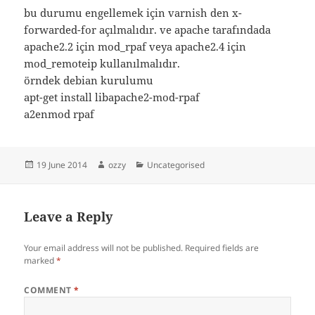
bu durumu engellemek için varnish den x-
forwarded-for açılmalıdır. ve apache tarafındada
apache2.2 için mod_rpaf veya apache2.4 için
mod_remoteip kullanılmalıdır.
örndek debian kurulumu
apt-get install libapache2-mod-rpaf
a2enmod rpaf
Posted
Author
Categories
19 June 2014
ozzy
Uncategorised
on
Leave a Reply
Your email address will not be published.
Required fields are
marked
*
COMMENT
*