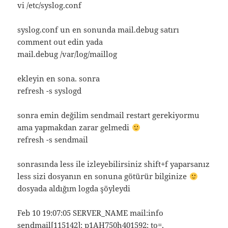
vi /etc/syslog.conf
syslog.conf un en sonunda mail.debug satırı
comment out edin yada
mail.debug /var/log/maillog
ekleyin en sona. sonra
refresh -s syslogd
sonra emin değilim sendmail restart gerekiyormu
ama yapmakdan zarar gelmedi
refresh -s sendmail
sonrasında less ile izleyebilirsiniz shift+f yaparsanız
less sizi dosyanın en sonuna götürür bilginize
dosyada aldığım logda şöyleydi
Feb 10 19:07:05 SERVER_NAME mail:info
sendmail[115142]: p1AH750h401592: to=
,