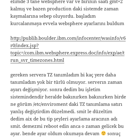
elimde 3 tane websphere var ve birinin saati gmt+2
kalmış ve bazen production daki sistemde zaman
kaymalarına sebep oluyordu. başladım
kurcalanmaya evvela websphere ayarlarını buldum
http://publib.boulder.ibm.com/infocenter/wasinfo/v6
r0/index.jsp?
topic=/com.ibm.websphere.express.doc/info/exp/ae/t
run_svr_timezones.html
gereken servera TZ tanımladım bi kaç yere daha
tanımladım yok bir türlü olmuyor. serverın zaman
ayarı değişmiyor. sonra dedim bu işletim
sistemindendir heralde bakınırken bakınırken birde
ne görüm /etc/enviroment daki TZ tanımlama satırı
yanlış değiştirdim düzelmedi. smit le düzeltim
dedim aix de bu tip şeyleri ayarlama aracının adı
smit. demezmi reboot edin anca o zaman gelicek bu
ayar. bende ayar oldum okumaya devam
sonuç