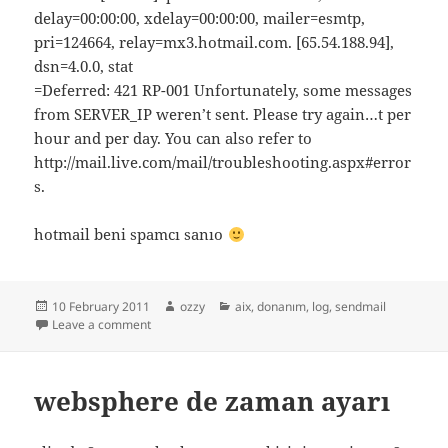
delay=00:00:00, xdelay=00:00:00, mailer=esmtp,
pri=124664, relay=mx3.hotmail.com. [65.54.188.94],
dsn=4.0.0, stat
=Deferred: 421 RP-001 Unfortunately, some messages
from SERVER_IP weren’t sent. Please try again…t per
hour and per day. You can also refer to
http://mail.live.com/mail/troubleshooting.aspx#error
s.
hotmail beni spamcı sanıo
Posted
Author
Categories
10 February 2011
ozzy
aix
,
donanım
,
log
,
sendmail
on
on aix sendmail logu açmak
Leave a comment
websphere de zaman ayarı