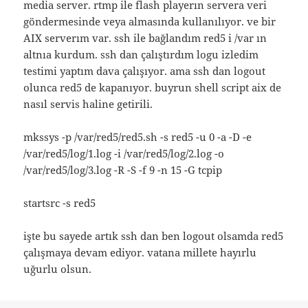
media server. rtmp ile flash playerın servera veri
göndermesinde veya almasında kullanılıyor. ve bir
AIX serverım var. ssh ile bağlandım red5 i /var ın
altnıa kurdum. ssh dan çalıştırdım logu izledim
testimi yaptım dava çalışıyor. ama ssh dan logout
olunca red5 de kapanıyor. buyrun shell script aix de
nasıl servis haline getirili.
mkssys -p /var/red5/red5.sh -s red5 -u 0 -a -D -e
/var/red5/log/1.log -i /var/red5/log/2.log -o
/var/red5/log/3.log -R -S -f 9 -n 15 -G tcpip
startsrc -s red5
işte bu sayede artık ssh dan ben logout olsamda red5
çalışmaya devam ediyor. vatana millete hayırlu
uğurlu olsun.