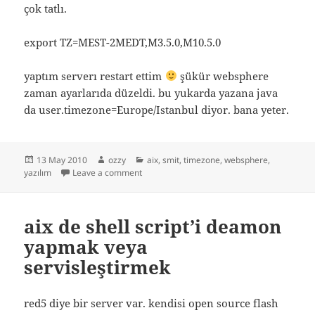
çok tatlı.
export TZ=MEST-2MEDT,M3.5.0,M10.5.0
yaptım serverı restart ettim
şükür websphere
zaman ayarlarıda düzeldi. bu yukarda yazana java
da user.timezone=Europe/Istanbul diyor. bana yeter.
Posted
Author
Categories
13 May 2010
ozzy
aix
,
smit
,
timezone
,
websphere
,
on
on websphere de zaman ayarı
yazılım
Leave a comment
aix de shell script’i deamon
yapmak veya
servisleştirmek
red5 diye bir server var. kendisi open source flash