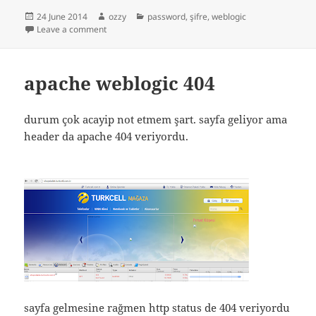
Posted
Author
Categories
24 June 2014
ozzy
password
,
şifre
,
weblogic
on
on weblogic şifrelerin decrypt edilmesi
Leave a comment
apache weblogic 404
durum çok acayip not etmem şart. sayfa geliyor ama
header da apache 404 veriyordu.
sayfa gelmesine rağmen http status de 404 veriyordu