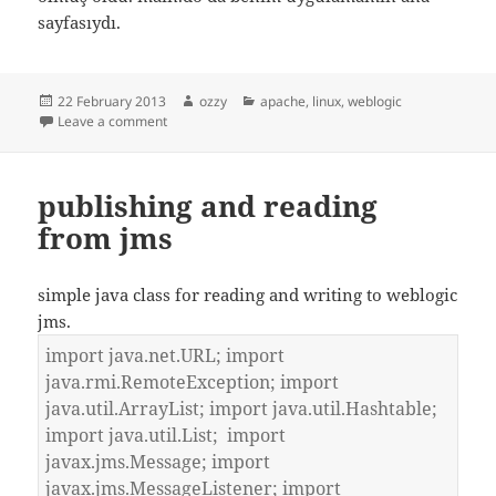
sayfasıydı.
Posted
Author
Categories
22 February 2013
ozzy
apache
,
linux
,
weblogic
on
on apache weblogic 404
Leave a comment
publishing and reading
from jms
simple java class for reading and writing to weblogic
jms.