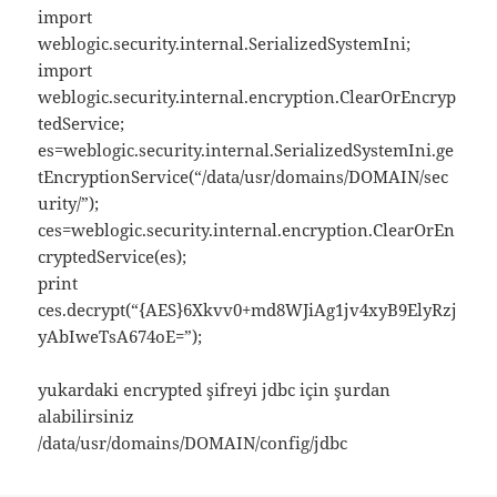
import
weblogic.security.internal.SerializedSystemIni;
import
weblogic.security.internal.encryption.ClearOrEncryp
tedService;
es=weblogic.security.internal.SerializedSystemIni.ge
tEncryptionService(“/data/usr/domains/DOMAIN/sec
urity/”);
ces=weblogic.security.internal.encryption.ClearOrEn
cryptedService(es);
print
ces.decrypt(“{AES}6Xkvv0+md8WJiAg1jv4xyB9ElyRzj
yAbIweTsA674oE=”);
yukardaki encrypted şifreyi jdbc için şurdan
alabilirsiniz
/data/usr/domains/DOMAIN/config/jdbc