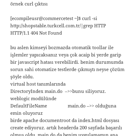
örnek curl çıktısı
[ecompileusr@commercetest ~]$ curl -si
http://shopstable.turkcell.com.tr/|grep HTTP
HTTP/1.1 404 Not Found
bu aslen kimseyi bozmazda otomatik toollar ile
işlemler yapıcaksanız veya çok acaip bi yerde garip
bir javascript hatası verebilirdi. benim durumumda
sorun sahi otomatize testlerde çıkmıştı neyse çözüm
şöyle oldu.
virtual host tanımlarında
DirectoryIndex main.do –>>bunu siliyoruz.
weblogic modülünde
DefaultFileName main.do –>> olduğuna
emin oluyoruz
birde apache documentroot da index.html dosyası
create ediyoruz. artık headerda 200 sayfada başarılı
olmuş oldu. main.do da benim uygulamamın ana