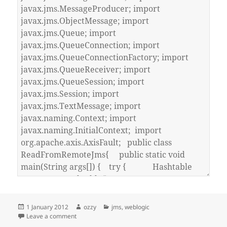
Posted
Author
Categories
1 January 2012
ozzy
jms
,
weblogic
on
on publishing and reading from jms
Leave a comment