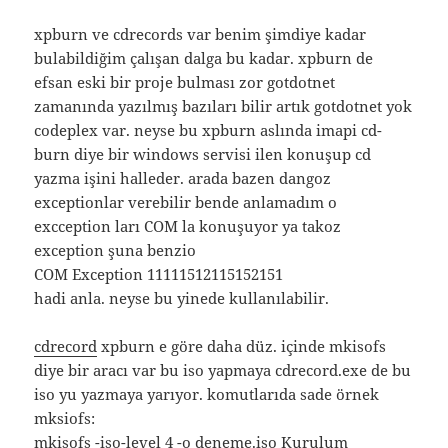
xpburn ve cdrecords var benim şimdiye kadar
bulabildiğim çalışan dalga bu kadar. xpburn de
efsan eski bir proje bulması zor gotdotnet
zamanında yazılmış bazıları bilir artık gotdotnet yok
codeplex var. neyse bu xpburn aslında imapi cd-
burn diye bir windows servisi ilen konuşup cd
yazma işini halleder. arada bazen dangoz
exceptionlar verebilir bende anlamadım o
excception ları COM la konuşuyor ya takoz
exception şuna benzio
COM Exception 11111512115152151
hadi anla. neyse bu yinede kullanılabilir.
cdrecord
xpburn e göre daha düz. içinde mkisofs
diye bir aracı var bu iso yapmaya cdrecord.exe de bu
iso yu yazmaya yarıyor. komutlarıda sade örnek
mksiofs:
mkisofs -iso-level 4 -o deneme.iso Kurulum