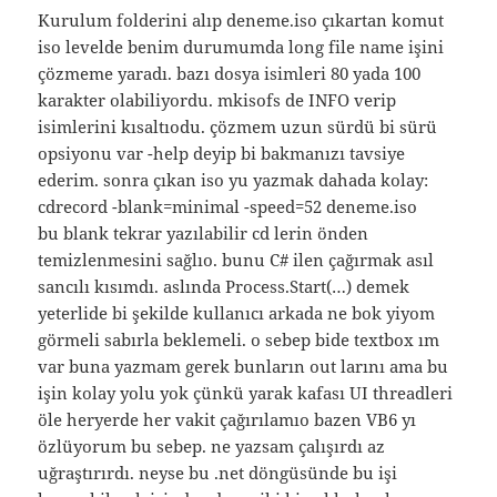
Kurulum folderini alıp deneme.iso çıkartan komut
iso levelde benim durumumda long file name işini
çözmeme yaradı. bazı dosya isimleri 80 yada 100
karakter olabiliyordu. mkisofs de INFO verip
isimlerini kısaltıodu. çözmem uzun sürdü bi sürü
opsiyonu var -help deyip bi bakmanızı tavsiye
ederim. sonra çıkan iso yu yazmak dahada kolay:
cdrecord -blank=minimal -speed=52 deneme.iso
bu blank tekrar yazılabilir cd lerin önden
temizlenmesini sağlıo. bunu C# ilen çağırmak asıl
sancılı kısımdı. aslında Process.Start(…) demek
yeterlide bi şekilde kullanıcı arkada ne bok yiyom
görmeli sabırla beklemeli. o sebep bide textbox ım
var buna yazmam gerek bunların out larını ama bu
işin kolay yolu yok çünkü yarak kafası UI threadleri
öle heryerde her vakit çağırılamıo bazen VB6 yı
özlüyorum bu sebep. ne yazsam çalışırdı az
uğraştırırdı. neyse bu .net döngüsünde bu işi