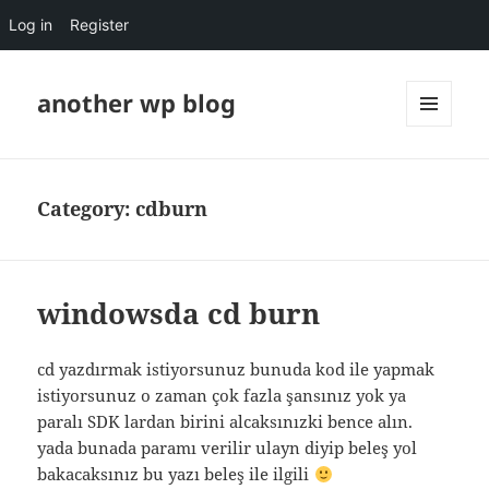
Log in
Register
another wp blog
MENU
AND
WIDGETS
Category:
cdburn
windowsda cd burn
cd yazdırmak istiyorsunuz bunuda kod ile yapmak
istiyorsunuz o zaman çok fazla şansınız yok ya
paralı SDK lardan birini alcaksınızki bence alın.
yada bunada paramı verilir ulayn diyip beleş yol
bakacaksınız bu yazı beleş ile ilgili