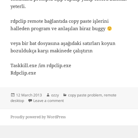
yeterli.
rdpclip remote bağlantıda copy paste işlerini
halleden program ve anlaşılan biraz buggy
veya bir bat dosyasına aşağıdaki satırları koyun
bozuldukça karşı makinede çalıştırın
Taskkill.exe /im rdpclip.exe
Rdpclip.exe
Posted
Author
Categories
12 March 2013
ozzy
copy paste problem
,
remote
on
on kopyala yapıştır uzaktan masa üstü bağl
desktop
Leave a comment
Proudly powered by WordPress