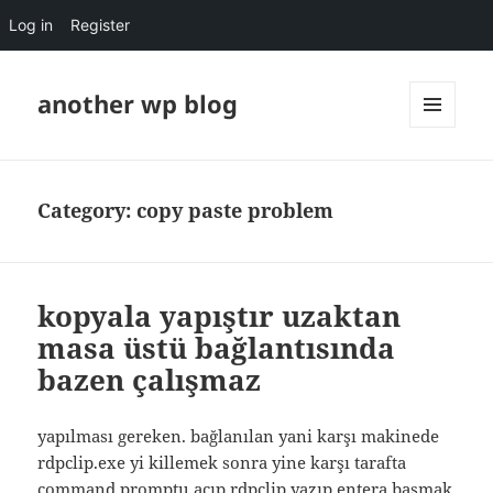
Log in
Register
another wp blog
MENU
AND
WIDGETS
Category:
copy paste problem
kopyala yapıştır uzaktan
masa üstü bağlantısında
bazen çalışmaz
yapılması gereken. bağlanılan yani karşı makinede
rdpclip.exe yi killemek sonra yine karşı tarafta
command promptu açıp rdpclip yazıp entera basmak