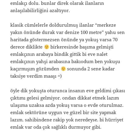
emlakçı dolu. bunlar direk olarak ilanların
anlaşılabilirliğini azaltıyor.
klasik cümlelerle doldurulmuş ilanlar “merkeze
yakın önünde durak var denize 100 metre” yahu sen
haritada göstermezsen önünde ya yokuş varsa 70
derece diklikte
birkeresinde başıma gelmişti
emlakçının arabaya bindik gittik bi eve nalet
emlakçının yahşi arabasına bakıodum ben yokuşu
kaçırmışım gözümden
sonunda 2 sene kadar
taksiye verdim maaşı =)
öyle dik yokuşta oturunca insanın eve geldimi çıkası
çıktımı gelesi gelmiyor. ondan dikkat etmek lazım
ulaşıma uzaksa azda yokuş varsa o evde oturulmaz.
emlak sektörüne uygun ve güzel bir site yapmak
lazım. sahibindene rakip yok neredeyse. bi hürriyet
emlak var oda çok sağlıklı durmuyor gibi.