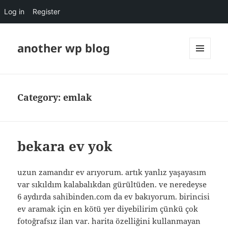
Log in
Register
another wp blog
MENU
AND
WIDGETS
Category:
emlak
bekara ev yok
uzun zamandır ev arıyorum. artık yanlız yaşayasım
var sıkıldım kalabalıkdan gürültüden. ve neredeyse
6 aydırda sahibinden.com da ev bakıyorum. birincisi
ev aramak için en kötü yer diyebilirim çünkü çok
fotoğrafsız ilan var. harita özelliğini kullanmayan