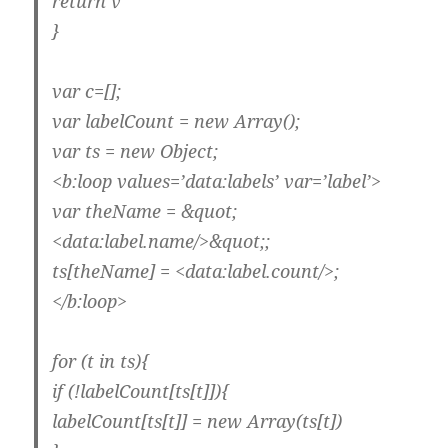
return v
}
var c=[];
var labelCount = new Array();
var ts = new Object;
<b:loop values=’data:labels’ var=’label’>
var theName = &quot;
<data:label.name/>&quot;;
ts[theName] = <data:label.count/>;
</b:loop>
for (t in ts){
if (!labelCount[ts[t]]){
labelCount[ts[t]] = new Array(ts[t])