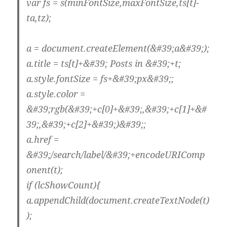
var fs = s(minFontSize,maxFontSize,ts[t]-
ta,tz);
a = document.createElement(&#39;a&#39;);
a.title = ts[t]+&#39; Posts in &#39;+t;
a.style.fontSize = fs+&#39;px&#39;;
a.style.color =
&#39;rgb(&#39;+c[0]+&#39;,&#39;+c[1]+&#
39;,&#39;+c[2]+&#39;)&#39;;
a.href =
&#39;/search/label/&#39;+encodeURIComp
onent(t);
if (lcShowCount){
a.appendChild(document.createTextNode(t)
);