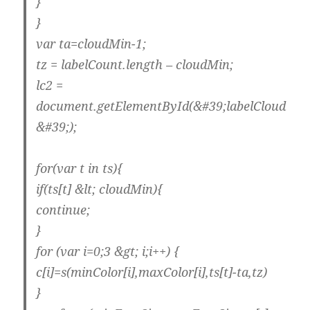
}
}
var ta=cloudMin-1;
tz = labelCount.length – cloudMin;
lc2 =
document.getElementById(&#39;labelCloud
&#39;);
for(var t in ts){
if(ts[t] &lt; cloudMin){
continue;
}
for (var i=0;3 &gt; i;i++) {
c[i]=s(minColor[i],maxColor[i],ts[t]-ta,tz)
}