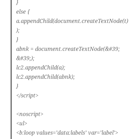
}
else {
a.appendChild(document.createTextNode(t)
);
}
abnk = document.createTextNode(&#39;
&#39;);
lc2.appendChild(a);
lc2.appendChild(abnk);
}
</script>
<noscript>
<ul>
<b:loop values=’data:labels’ var=’label’>