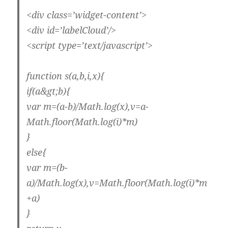
<div class=’widget-content’>
<div id=’labelCloud’/>
<script type=’text/javascript’>
function s(a,b,i,x){
if(a&gt;b){
var m=(a-b)/Math.log(x),v=a-
Math.floor(Math.log(i)*m)
}
else{
var m=(b-
a)/Math.log(x),v=Math.floor(Math.log(i)*m
+a)
}