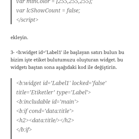
var minColor = [255,255,255];
var lcShowCount = false;
</script>
ekleyin.
3- <b:widget id=’Label1′ ile başlayan satırı bulun bu
bizim işte etiket bulutumuzu oluşturan widget. bu
widgetı baştan sona aşağıdaki kod ile değiştirin.
<b:widget id=’Label1′ locked=’false’
title=’Etiketler’ type=’Label’>
<b:includable id=’main’>
<b:if cond=’data:title’>
<h2><data:title/></h2>
</b:if>