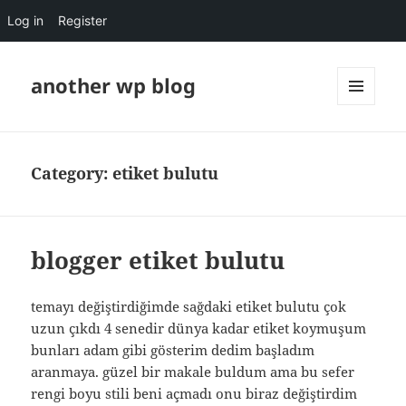
Log in
Register
another wp blog
MENU
AND
WIDGETS
Category:
etiket bulutu
blogger etiket bulutu
temayı değiştirdiğimde sağdaki etiket bulutu çok
uzun çıkdı 4 senedir dünya kadar etiket koymuşum
bunları adam gibi gösterim dedim başladım
aranmaya. güzel bir makale buldum ama bu sefer
rengi boyu stili beni açmadı onu biraz değiştirdim