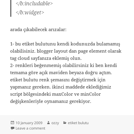
</b:includable>
</b:widget>
arada çıkabilecek arızalar:
1- bu etiket bulutunu kendi kodunuzda bulamamış
olabilisiniz. blogger layout dan page element olarak
tag cloud sayfanıza eklemiş olun.
2- renkleri beğenmemiş olabilirsiniz ki ben kendi
temama göre açık maviden beyaza doğru açtım.
etiket bulutu renk şemasını değiştirmek için
yapmanız gereken. ikinci maddede eklediğimiz
script bölgesindeki maxColor ve minColor
değişkenleriyle oynamanız gerekiyor.
Posted
Author
Categories
10 January 2009
ozzy
etiket bulutu
on
on blogger etiket bulutu
Leave a comment