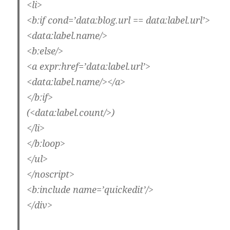
<li>
<b:if cond=’data:blog.url == data:label.url’>
<data:label.name/>
<b:else/>
<a expr:href=’data:label.url’>
<data:label.name/></a>
</b:if>
(<data:label.count/>)
</li>
</b:loop>
</ul>
</noscript>
<b:include name=’quickedit’/>
</div>