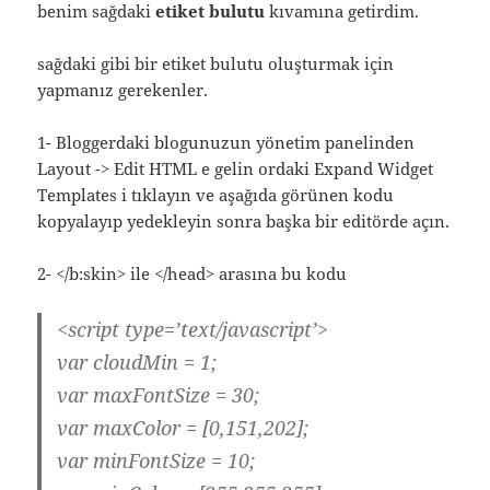
benim sağdaki
etiket bulutu
kıvamına getirdim.
sağdaki gibi bir etiket bulutu oluşturmak için
yapmanız gerekenler.
1- Bloggerdaki blogunuzun yönetim panelinden
Layout -> Edit HTML e gelin ordaki Expand Widget
Templates i tıklayın ve aşağıda görünen kodu
kopyalayıp yedekleyin sonra başka bir editörde açın.
2- </b:skin> ile </head> arasına bu kodu
<script type=’text/javascript’>
var cloudMin = 1;
var maxFontSize = 30;
var maxColor = [0,151,202];
var minFontSize = 10;