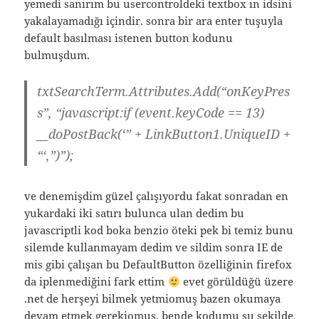
yemedi sanırım bu usercontroldeki textbox ın idsini
yakalayamadığı içindir. sonra bir ara enter tuşuyla
default basılması istenen button kodunu
bulmuşdum.
txtSearchTerm.Attributes.Add(“onKeyPres
s”, “javascript:if (event.keyCode == 13)
__doPostBack(‘” + LinkButton1.UniqueID +
“‘,”)”);
ve denemişdim güzel çalışıyordu fakat sonradan en
yukardaki iki satırı bulunca ulan dedim bu
javascriptli kod boka benzio öteki pek bi temiz bunu
silemde kullanmayam dedim ve sildim sonra IE de
mis gibi çalışan bu DefaultButton özelliğinin firefox
da iplenmediğini fark ettim
evet görüldüğü üzere
.net de herşeyi bilmek yetmiomuş bazen okumaya
devam etmek gerekiomuş. bende kodumu şu şekilde