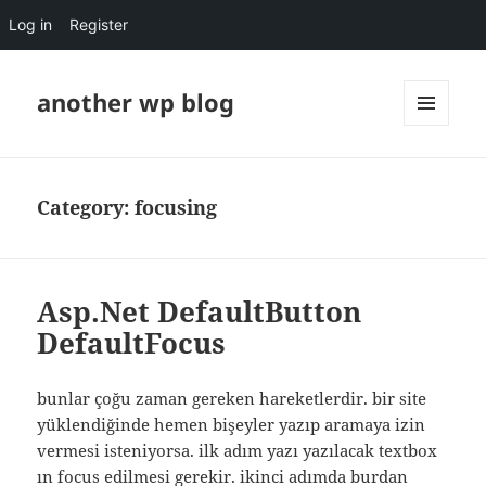
Log in
Register
another wp blog
MENU
AND
WIDGETS
Category:
focusing
Asp.Net DefaultButton
DefaultFocus
bunlar çoğu zaman gereken hareketlerdir. bir site
yüklendiğinde hemen bişeyler yazıp aramaya izin
vermesi isteniyorsa. ilk adım yazı yazılacak textbox
ın focus edilmesi gerekir. ikinci adımda burdan