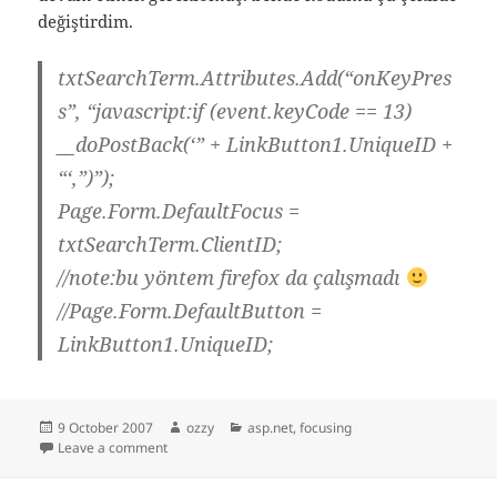
değiştirdim.
txtSearchTerm.Attributes.Add(“onKeyPres
s”, “javascript:if (event.keyCode == 13)
__doPostBack(‘” + LinkButton1.UniqueID +
“‘,”)”);
Page.Form.DefaultFocus =
txtSearchTerm.ClientID;
//note:bu yöntem firefox da çalışmadı
//Page.Form.DefaultButton =
LinkButton1.UniqueID;
Posted
Author
Categories
9 October 2007
ozzy
asp.net
,
focusing
on
on Asp.Net DefaultButton DefaultFocus
Leave a comment