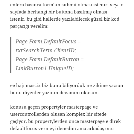
entera basınca form’un submit olması istenir. veya o
sayfada herhangi bir buttona basılmış olması
istenir. bu gibi hallerde yazılabilecek güzel bir kod
parçacığı verelim:
Page.Form.DefaultFocus =
txtSearchTerm.ClientID;
Page.Form.DefaultButton =
LinkButton1.UniqueID;
ee hajı mascix biz bunu biliyorduk ne zikime yazıon
bunu diyenler yazının devamını okusun.
konusu geçen propertyler masterpage ve
usercontrollerden oluşan komplex bir sitede
geçiyor. bu propertylerden önce masterpage e direk
defaultfocus vermeyi denedim ama arkadaş onu