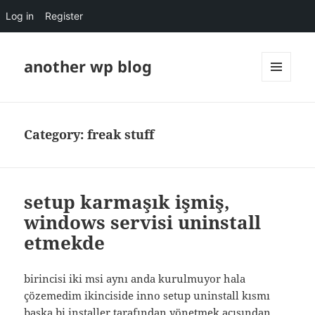
Log in
Register
another wp blog
MENU
AND
WIDGETS
Category:
freak stuff
setup karmaşık işmiş,
windows servisi uninstall
etmekde
birincisi iki msi aynı anda kurulmuyor hala
çözemedim ikinciside inno setup uninstall kısmı
başka bi installer tarafından yönetmek açısından