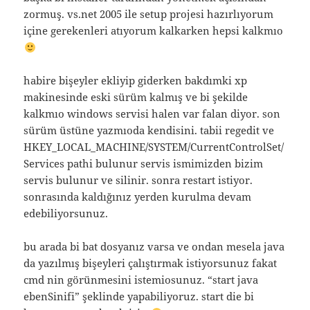
zormuş. vs.net 2005 ile setup projesi hazırlıyorum
içine gerekenleri atıyorum kalkarken hepsi kalkmıo
habire bişeyler ekliyip giderken bakdımki xp
makinesinde eski sürüm kalmış ve bi şekilde
kalkmıo windows servisi halen var falan diyor. son
sürüm üstüne yazmıoda kendisini. tabii regedit ve
HKEY_LOCAL_MACHINE/SYSTEM/CurrentControlSet/
Services pathi bulunur servis ismimizden bizim
servis bulunur ve silinir. sonra restart istiyor.
sonrasında kaldığınız yerden kurulma devam
edebiliyorsunuz.
bu arada bi bat dosyanız varsa ve ondan mesela java
da yazılmış bişeyleri çalıştırmak istiyorsunuz fakat
cmd nin görünmesini istemiosunuz. “start java
ebenSinifi” şeklinde yapabiliyoruz. start die bi