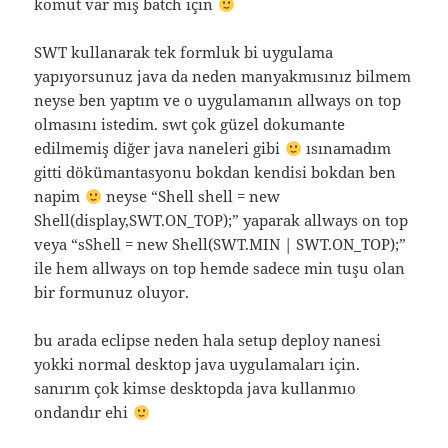
komut var mış batch için
SWT kullanarak tek formluk bi uygulama
yapıyorsunuz java da neden manyakmısınız bilmem
neyse ben yaptım ve o uygulamanın allways on top
olmasını istedim. swt çok güzel dokumante
edilmemiş diğer java naneleri gibi
ısınamadım
gitti dökümantasyonu bokdan kendisi bokdan ben
napim
neyse “Shell shell = new
Shell(display,SWT.ON_TOP);” yaparak allways on top
veya “sShell = new Shell(SWT.MIN | SWT.ON_TOP);”
ile hem allways on top hemde sadece min tuşu olan
bir formunuz oluyor.
bu arada eclipse neden hala setup deploy nanesi
yokki normal desktop java uygulamaları için.
sanırım çok kimse desktopda java kullanmıo
ondandır ehi