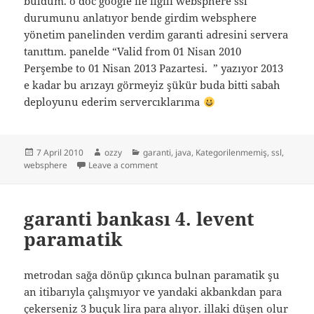
buldum. o doc google ile ilgili websphere ssl
durumunu anlatıyor bende girdim websphere
yönetim panelinden verdim garanti adresini servera
tanıttım. panelde “Valid from 01 Nisan 2010
Perşembe to 01 Nisan 2013 Pazartesi. ” yazıyor 2013
e kadar bu arızayı görmeyiz şükür buda bitti sabah
deployunu ederim servercıklarıma
Posted
Author
Categories
7 April 2010
ozzy
garanti
,
java
,
Kategorilenmemiş
,
ssl
,
on
on websphere garanti sanal pos para ç
websphere
Leave a comment
garanti bankası 4. levent
paramatik
metrodan sağa dönüp çıkınca bulnan paramatik şu
an itibarıyla çalışmıyor ve yandaki akbankdan para
çekerseniz 3 buçuk lira para alıyor. illaki düşen olur