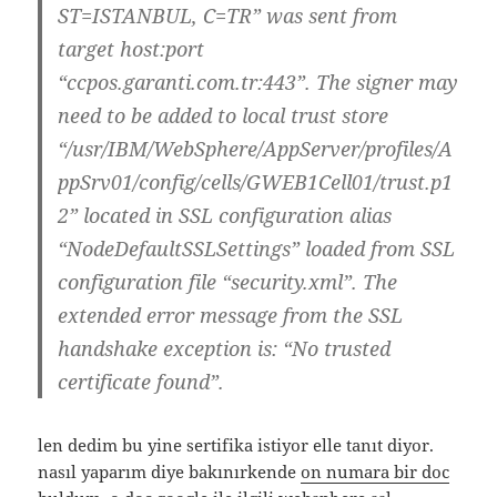
ST=ISTANBUL, C=TR” was sent from
target host:port
“ccpos.garanti.com.tr:443”. The signer may
need to be added to local trust store
“/usr/IBM/WebSphere/AppServer/profiles/A
ppSrv01/config/cells/GWEB1Cell01/trust.p1
2” located in SSL configuration alias
“NodeDefaultSSLSettings” loaded from SSL
configuration file “security.xml”. The
extended error message from the SSL
handshake exception is: “No trusted
certificate found”.
len dedim bu yine sertifika istiyor elle tanıt diyor.
nasıl yaparım diye bakınırkende
on numara bir doc