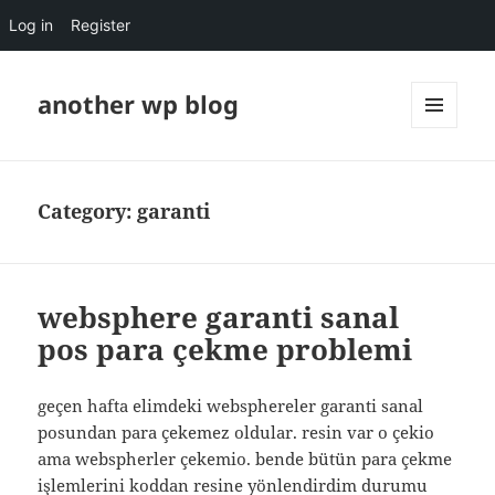
Log in
Register
another wp blog
MENU
AND
WIDGETS
Category:
garanti
websphere garanti sanal
pos para çekme problemi
geçen hafta elimdeki websphereler garanti sanal
posundan para çekemez oldular. resin var o çekio
ama webspherler çekemio. bende bütün para çekme
işlemlerini koddan resine yönlendirdim durumu