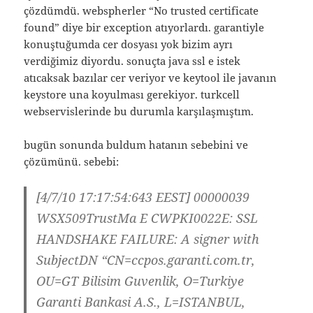
çözdümdü. webspherler “No trusted certificate
found” diye bir exception atıyorlardı. garantiyle
konuştuğumda cer dosyası yok bizim ayrı
verdiğimiz diyordu. sonuçta java ssl e istek
atıcaksak bazılar cer veriyor ve keytool ile javanın
keystore una koyulması gerekiyor. turkcell
webservislerinde bu durumla karşılaşmıştım.
bugün sonunda buldum hatanın sebebini ve
çözümünü. sebebi:
[4/7/10 17:17:54:643 EEST] 00000039
WSX509TrustMa E CWPKI0022E: SSL
HANDSHAKE FAILURE: A signer with
SubjectDN “CN=ccpos.garanti.com.tr,
OU=GT Bilisim Guvenlik, O=Turkiye
Garanti Bankasi A.S., L=ISTANBUL,