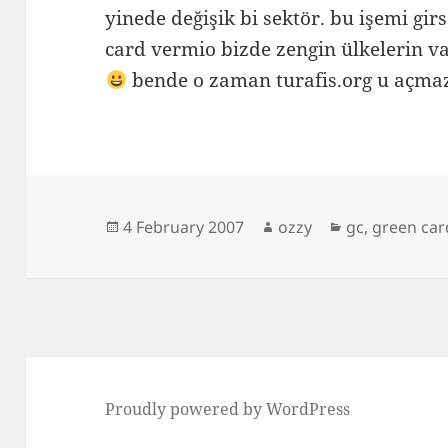
yinede değişik bi sektör. bu işemi gi
card vermio bizde zengin ülkelerin v
bende o zaman turafis.org u açm
Posted
Author
Categories
4 February 2007
ozzy
gc
,
green car
on
Proudly powered by WordPress