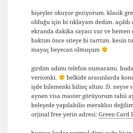
bişeyler okuyor geziyorum. klasik gr
olduğu için bi tıklayam dedim. açıldı
ekranda dakika sayacı var ve hemen d
baktım önce siteye bi tarttım. kesin tı
mayaç heyecan olmuşum
girdim adımı telefon numaramı. buda 
veriomki.
belkide arasınlarda kon
işde bilemenki bilinç altını :D. neys
aynen visa master görüyorum tabii a
beleşede yapılabilio meraklısı değilim
orjinal free yerin adresi:
Green Card 