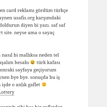
een card reklamı gördüm türkçe
 aynen usafis.org karşımdaki
oldurun diyen bi yazı. saf saf
rt site. neyse ama o sayaç
nasıl bi mallıksa neden tel
uşalım hesabı
türk kafası
e sonraki sayfaya geçiyorum
ynen bye bye. sonuçda bu iş
 işde o anlık gaflet
Lottery