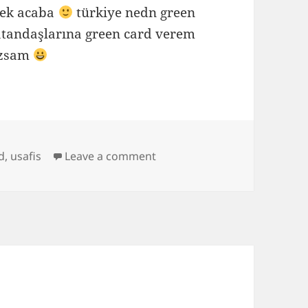
rsek acaba
türkiye nedn green
atandaşlarına green card verem
azsam
on surferken dikkatli olmak 
d
,
usafis
Leave a comment