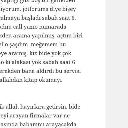
aptığı gibi boş bir gafletden
yorum. jotforums diye bişey
çalmaya başladı sabah saat 6.
bakdım call yazıo numarada
den arama yapılmış. açtım biri
llo şaşdım. meğersem bu
meye aramış. kız bide yok çok
io ki alakası yok sabah saat 6
yerekden bana aldırdı bu servisi
 allahdan kitap okumayı
ik allah hayırlara getirsin. bide
yeyi arayan firmalar var ne
ramasında babammı arayacakda.