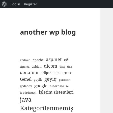
About
Log in
Register
WordPress
another wp blog
asp.net
c#
apache
android
dicom
debian
cinema
dizi
dns
donanım
eclipse
film
firefox
geyiq
Genel
geyik
glassfish
google
godaddy
hibernate
ie
işletim sistemleri
iş görüşmesi
java
Kategorilenmemiş