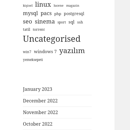
linux
kişisel
lucene
magazin
mysql
pacs
postgresql
php
seo
sinema
sql
ssh
sport
tatil
torrent
Uncategorised
yazılım
windows 7
win7
yemeksepeti
January 2023
December 2022
November 2022
October 2022