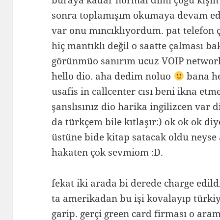
buraya kadar normal dimi çoğu kişin y
sonra toplamışım okumaya devam edi
var onu mıncıklıyordum. pat telefon 
hiç mantıklı değil o saatte çalması 
görünmüo sanırım ucuz VOIP network
hello dio. aha dedim noluo
bana he
usafis in callcenter cısı beni ikna et
şanslısınız dio harika ingilizcen var d
da türkçem bile kıtlaşır:) ok ok ok di
üstüne bide kitap satacak oldu neyse
hakaten çok sevmiom :D.
fekat iki arada bi derede charge edild
ta amerikadan bu işi kovalayıp türki
garip. gerçi green card firması o a