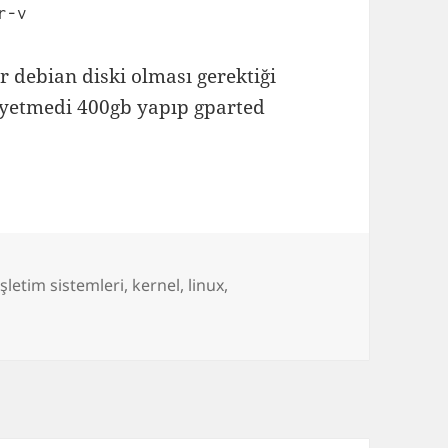
r-v
 debian diski olması gerektiği
 yetmedi 400gb yapıp gparted
işletim sistemleri
,
kernel
,
linux
,
 v disk problemi ve çözümü