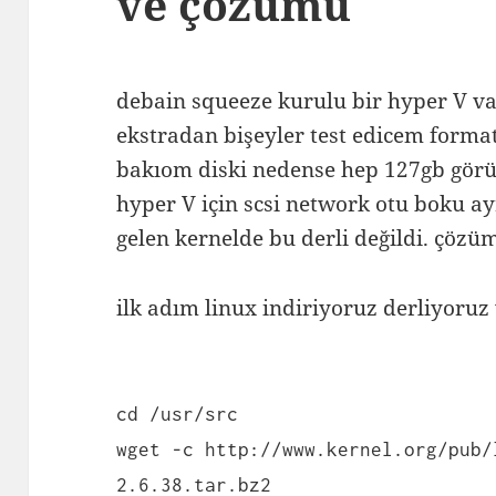
ve çözümü
debain squeeze kurulu bir hyper V var
ekstradan bişeyler test edicem forma
bakıom diski nedense hep 127gb gör
hyper V için scsi network otu boku ay
gelen kernelde bu derli değildi. çözü
ilk adım linux indiriyoruz derliyoruz
cd /usr/src
wget -c http://www.kernel.org/pub/
2.6.38.tar.bz2