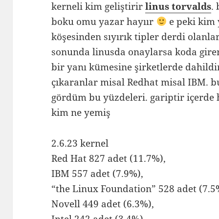
kerneli kim geliştirir
linus torvalds
.
boku omu yazar hayıır
e peki kim
köşesinden sıyırık tipler derdi olanl
sonunda linusda onaylarsa koda girer
bir yanı kümesine şirketlerde dahildi
çıkaranlar misal Redhat misal IBM. 
gördüm bu yüzdeleri. gariptir içerde 
kim ne yemiş
2.6.23 kernel
Red Hat 827 adet (11.7%),
IBM 557 adet (7.9%),
“the Linux Foundation” 528 adet (7.5
Novell 449 adet (6.3%),