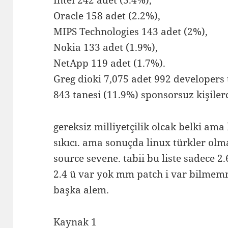
Intel 242 adet (3.4%),
Oracle 158 adet (2.2%),
MIPS Technologies 143 adet (2%),
Nokia 133 adet (1.9%),
NetApp 119 adet (1.7%).
Greg dioki 7,075 adet 992 developers 
843 tanesi (11.9%) sponsorsuz kişiler
gereksiz milliyetçilik olcak belki ama
sıkıcı. ama sonuçda linux türkler ol
source sevene. tabii bu liste sadece 2
2.4 ü var yok mm patch i var bilmemn
başka alem.
Kaynak 1