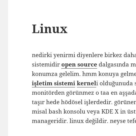
Linux
nedirki yenirmi diyenlere birkez daha
sistemidir
open source
dalgasında mu
konumza gelelim. hmm konuya gelmed
işletim sistemi
kernel
i olduğunuda s
monitörden görünmez o taa en aşşada 
taşır hede hödösel işlerdedir. görüne
misal bash konsolu veya KDE X in üs
manageridir. linux değildir. neyse te