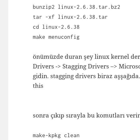
bunzip2 linux-2.6.38.tar.bz2
tar -xf linux-2.6.38.tar
cd linux-2.6.38
make menuconfig
önümüzde duran şey linux kernel der
Drivers -> Stagging Drivers –> Microso
gidin. stagging drivers biraz aşşağıda
this
sonra çıkıp sırayla bu komutları veri
make-kpkg clean