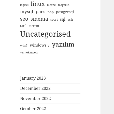
linux
kişisel
lucene
magazin
mysql
pacs
postgresql
php
seo
sinema
sql
ssh
sport
tatil
torrent
Uncategorised
yazılım
windows 7
win7
yemeksepeti
January 2023
December 2022
November 2022
October 2022