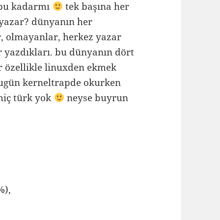
 bu kadarmı
tek başına her
 yazar? dünyanın her
ar, olmayanlar, herkez yazar
 yazdıkları. bu dünyanın dört
r özellikle linuxden ekmek
bugün kerneltrapde okurken
hiç türk yok
neyse buyrun
%),