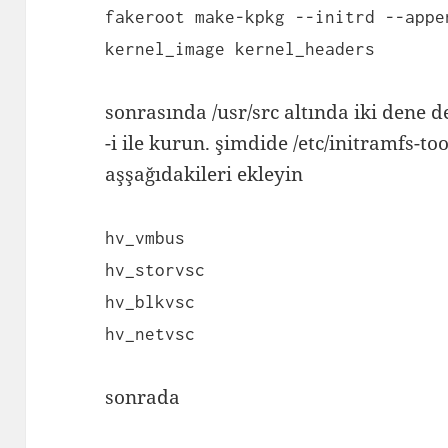
fakeroot make-kpkg --initrd --appe
kernel_image kernel_headers
sonrasında /usr/src altında iki dene 
-i ile kurun. şimdide /etc/initramfs-t
aşşağıdakileri ekleyin
hv_vmbus
hv_storvsc
hv_blkvsc
hv_netvsc
sonrada