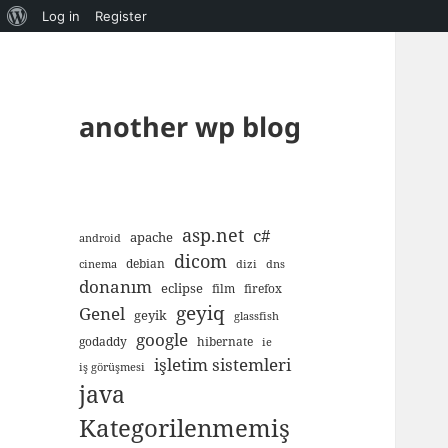
About
Log in
Register
WordPress
another wp blog
asp.net
c#
apache
android
dicom
debian
cinema
dizi
dns
donanım
eclipse
film
firefox
geyiq
Genel
geyik
glassfish
google
godaddy
hibernate
ie
işletim sistemleri
iş görüşmesi
java
Kategorilenmemiş