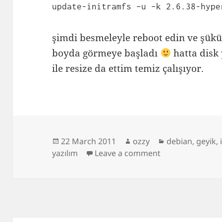
update-initramfs –u –k 2.6.38-hype
şimdi besmeleyle reboot edin ve şükür
boyda görmeye başladı
hatta disk
ile resize da ettim temiz çalışıyor.
Posted
Author
Categories
22 March 2011
ozzy
debian
,
geyik
,
on
on debian hyper
yazılım
Leave a comment