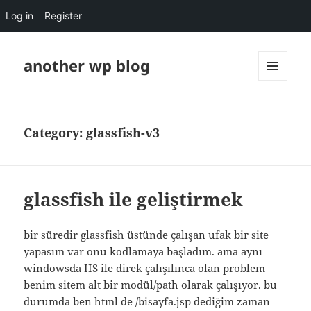
Log in
Register
another wp blog
MENU
AND
WIDGETS
Category:
glassfish-v3
glassfish ile geliştirmek
bir süredir glassfish üstünde çalışan ufak bir site
yapasım var onu kodlamaya başladım. ama aynı
windowsda IIS ile direk çalışılınca olan problem
benim sitem alt bir modül/path olarak çalışıyor. bu
durumda ben html de /bisayfa.jsp dediğim zaman