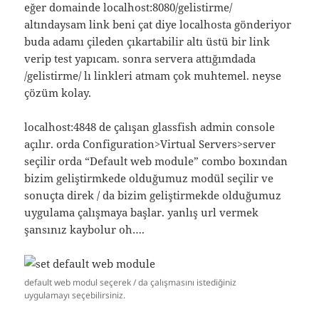
eğer domainde localhost:8080/gelistirme/
altındaysam link beni çat diye localhosta gönderiyor
buda adamı çileden çıkartabilir altı üstü bir link
verip test yapıcam. sonra servera attığımdada
/gelistirme/ lı linkleri atmam çok muhtemel. neyse
çözüm kolay.
localhost:4848 de çalışan glassfish admin console
açılır. orda Configuration>Virtual Servers>server
seçilir orda “Default web module” combo boxından
bizim geliştirmkede olduğumuz modül seçilir ve
sonuçta direk / da bizim geliştirmekde olduğumuz
uygulama çalışmaya başlar. yanlış url vermek
şansınız kaybolur oh….
default web modul seçerek / da çalışmasını istediğiniz
uygulamayı seçebilirsiniz.