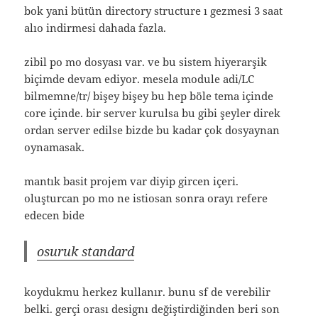
bok yani bütün directory structure ı gezmesi 3 saat
alıo indirmesi dahada fazla.
zibil po mo dosyası var. ve bu sistem hiyerarşik
biçimde devam ediyor. mesela module adi/LC
bilmemne/tr/ bişey bişey bu hep böle tema içinde
core içinde. bir server kurulsa bu gibi şeyler direk
ordan server edilse bizde bu kadar çok dosyaynan
oynamasak.
mantık basit projem var diyip gircen içeri.
oluşturcan po mo ne istiosan sonra orayı refere
edecen bide
osuruk standard
koydukmu herkez kullanır. bunu sf de verebilir
belki. gerçi orası designı değiştirdiğinden beri son