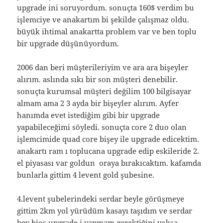
upgrade ini soruyordum. sonuçta 160$ verdim bu
işlemciye ve anakartım bi şekilde çalışmaz oldu.
büyük ihtimal anakartta problem var ve ben toplu
bir upgrade düşünüyordum.
2006 dan beri müşterileriyim ve ara ara bişeyler
alırım. aslında sıkı bir son müşteri denebilir.
sonuçta kurumsal müşteri değilim 100 bilgisayar
almam ama 2 3 ayda bir bişeyler alırım. Ayfer
hanımda evet istediğim gibi bir upgrade
yapabileceğimi söyledi. sonuçta core 2 duo olan
işlemcimide quad core bişey ile upgrade edicektim.
anakartı ram ı toplucana upgrade edip eskileride 2.
el piyasası var goldun oraya bırakıcaktım. kafamda
bunlarla gittim 4 levent gold şubesine.
4.levent şubelerindeki serdar beyle görüşmeye
gittim 2km yol yürüdüm kasayı taşıdım ve serdar
bey bios upgrade i yapmam gerektiğini yoksa