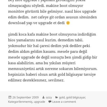
olmayacağını söyledi. makine boot olmuyor
monitöre görüntü bile gelmiyor. nasıl bios upgrade
edim dedim. net cafeye git ordan asusun sitesinden
download yap ve upgrade et dedi
şimdi koca kafa makine boot olmuyorsa indirdiğim
bios yamalarını nasıl kurim. demedim tabii.
yokmudur bir hal çaresi dedim yok dediler.peki
dedim aldım geldim kasamı. mesele para değil
mesele upgrade de değil sonuçta ben şimdi gidip bir
kasa alabilirim. ama bu yıkılan müşteri
memnuniyetini artık nereme sokarım bilemiyorum.
hepinizin haberi olsun artık gold bilgisayar tavsiye
edilmez desteklenmez, sevilmez.
Posted
Author
Categories
26 September 2009
ozzy
gold
,
gold bilgisayar
,
on
on gold bilgisayar ve 
Kategorilenmemiş
,
upgrade
Leave a comment