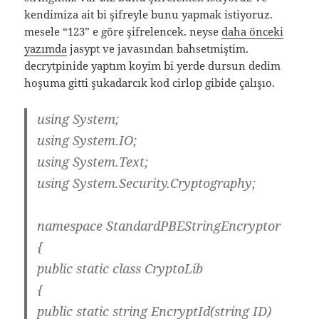
kendimiza ait bi şifreyle bunu yapmak istiyoruz.
mesele “123” e göre şifrelencek. neyse
daha önceki
yazımda
jasypt ve javasından bahsetmiştim.
decrytpinide yaptım koyim bi yerde dursun dedim
hoşuma gitti şukadarcık kod cirlop gibide çalışıo.
using System;
using System.IO;
using System.Text;
using System.Security.Cryptography;
namespace StandardPBEStringEncryptor
{
public static class CryptoLib
{
public static string EncryptId(string ID)