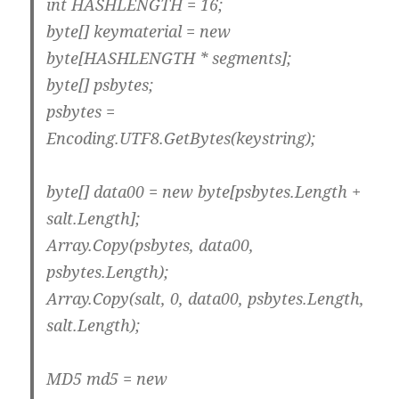
int HASHLENGTH = 16;
byte[] keymaterial = new
byte[HASHLENGTH * segments];
byte[] psbytes;
psbytes =
Encoding.UTF8.GetBytes(keystring);
byte[] data00 = new byte[psbytes.Length +
salt.Length];
Array.Copy(psbytes, data00,
psbytes.Length);
Array.Copy(salt, 0, data00, psbytes.Length,
salt.Length);
MD5 md5 = new