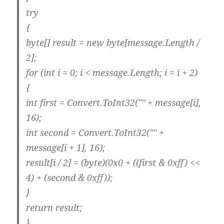
try
{
byte[] result = new byte[message.Length /
2];
for (int i = 0; i < message.Length; i = i + 2)
{
int first = Convert.ToInt32("" + message[i],
16);
int second = Convert.ToInt32("" +
message[i + 1], 16);
result[i / 2] = (byte)(0x0 + ((first & 0xff) <<
4) + (second & 0xff));
}
return result;
}