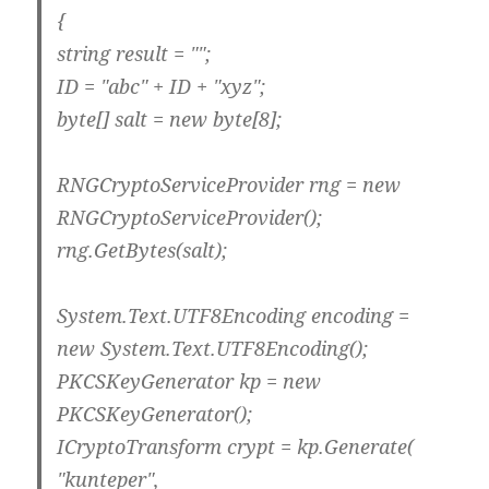
{
string result = "";
ID = "abc" + ID + "xyz";
byte[] salt = new byte[8];
RNGCryptoServiceProvider rng = new
RNGCryptoServiceProvider();
rng.GetBytes(salt);
System.Text.UTF8Encoding encoding =
new System.Text.UTF8Encoding();
PKCSKeyGenerator kp = new
PKCSKeyGenerator();
ICryptoTransform crypt = kp.Generate(
"kunteper",