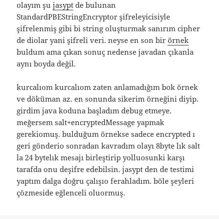
olayım şu
jasypt
de bulunan
StandardPBEStringEncryptor şifreleyicisiyle
şifrelenmiş gibi bi string oluşturmak sanırım cipher
de diolar yani şifreli veri. neyse en son bir
örnek
buldum ama çıkan sonuç nedense javadan çıkanla
aynı boyda değil.
kurcalıom kurcalıom zaten anlamadığım bok örnek
ve döküman az. en sonunda sikerim örneğini diyip.
girdim java koduna başladım debug etmeye.
meğersem salt+encryptedMessage yapmak
gerekiomuş. bulduğum örnekse sadece encrypted ı
geri gönderio sonradan kavradım olayı 8byte lık salt
la 24 bytelık mesajı birleştirip yolluosunki karşı
tarafda onu deşifre edebilsin. jasypt den de testimi
yaptım dalga doğru çalışıo ferahladım. böle şeyleri
çözmeside eğlenceli oluormuş.