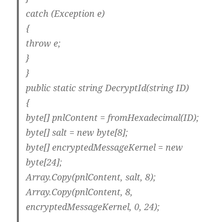
catch (Exception e)
{
throw e;
}
}
public static string DecryptId(string ID)
{
byte[] pnlContent = fromHexadecimal(ID);
byte[] salt = new byte[8];
byte[] encryptedMessageKernel = new
byte[24];
Array.Copy(pnlContent, salt, 8);
Array.Copy(pnlContent, 8,
encryptedMessageKernel, 0, 24);