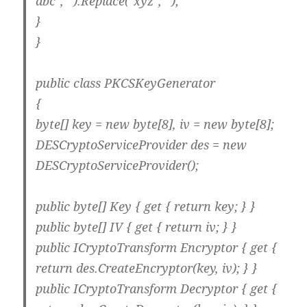
abc","").Replace("xyz","");
}
}
public class PKCSKeyGenerator
{
byte[] key = new byte[8], iv = new byte[8];
DESCryptoServiceProvider des = new
DESCryptoServiceProvider();
public byte[] Key { get { return key; } }
public byte[] IV { get { return iv; } }
public ICryptoTransform Encryptor { get {
return des.CreateEncryptor(key, iv); } }
public ICryptoTransform Decryptor { get {