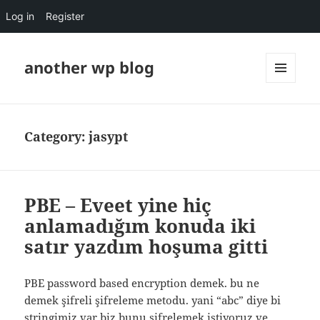
Log in
Register
another wp blog
MENU
AND
WIDGETS
Category:
jasypt
PBE – Eveet yine hiç
anlamadığım konuda iki
satır yazdım hoşuma gitti
PBE password based encryption demek. bu ne
demek şifreli şifreleme metodu. yani “abc” diye bi
stringimiz var biz bunu şifrelemek istiyoruz ve