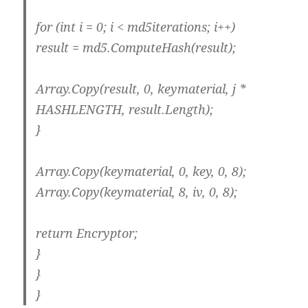
for (int i = 0; i < md5iterations; i++)
result = md5.ComputeHash(result);
Array.Copy(result, 0, keymaterial, j *
HASHLENGTH, result.Length);
}
Array.Copy(keymaterial, 0, key, 0, 8);
Array.Copy(keymaterial, 8, iv, 0, 8);
return Encryptor;
}
}
}