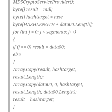
MD5CryptoServiceProvider();
byte[] result = null;
byte[] hashtarget = new
byte[HASHLENGTH + data00.Length];
for (int j = 0; j < segments; j++)
{
if (j == 0) result = data00;
else
{
Array.Copy(result, hashtarget,
result.Length);
Array.Copy(data00, 0, hashtarget,
result.Length, data00.Length);
result = hashtarget;
}