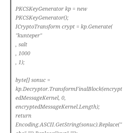
PKCSKeyGenerator kp = new
PKCSKeyGenerator();
ICryptoTransform crypt = kp.Generate(
"kunteper"
, salt
, 1000
, 1);
byte[] sonuc =
kp.Decryptor.TransformFinalBlock(encrypt
edMessageKernel, 0,
encryptedMessageKernel.Length);
return
Encoding.ASCII.GetString(sonuc).Replace("