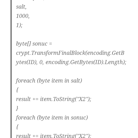
salt,
1000,
1);
byte[] sonuc =
crypt.TransformFinalBlock(encoding.GetB
ytes(ID), 0, encoding.GetBytes(ID).Length);
foreach (byte item in salt)
{
result += item.ToString("X2");
}
foreach (byte item in sonuc)
{
result += item.ToString("X2");