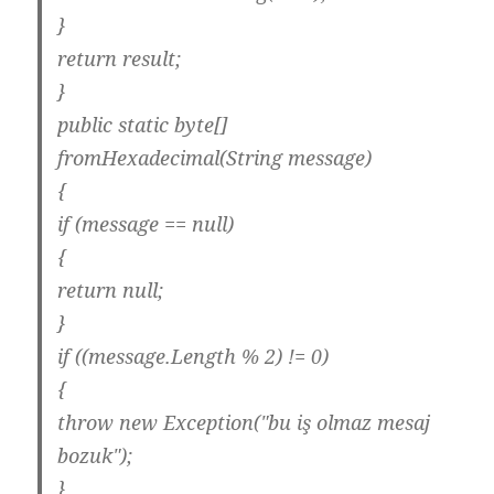
}
return result;
}
public static byte[]
fromHexadecimal(String message)
{
if (message == null)
{
return null;
}
if ((message.Length % 2) != 0)
{
throw new Exception("bu iş olmaz mesaj
bozuk");
}