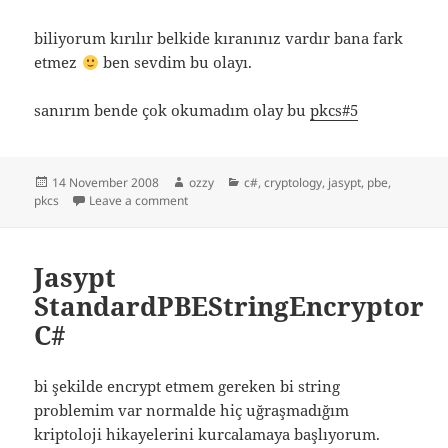
biliyorum kırılır belkide kıranınız vardır bana fark
etmez
ben sevdim bu olayı.
sanırım bende çok okumadım olay bu
pkcs#5
Posted
Author
Categories
14 November 2008
ozzy
c#
,
cryptology
,
jasypt
,
pbe
,
on
on PBE – Eveet yine hiç anlamadığım konuda iki
pkcs
Leave a comment
Jasypt
StandardPBEStringEncryptor
C#
bi şekilde encrypt etmem gereken bi string
problemim var normalde hiç uğraşmadığım
kriptoloji hikayelerini kurcalamaya başlıyorum.