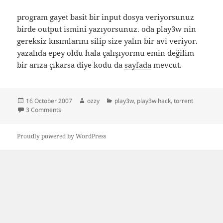
program gayet basit bir input dosya veriyorsunuz
birde output ismini yazıyorsunuz. oda play3w nin
gereksiz kısımlarını silip size yalın bir avi veriyor.
yazalıda epey oldu hala çalışıyormu emin değilim
bir arıza çıkarsa diye kodu da
sayfada
mevcut.
Posted
Author
Categories
16 October 2007
ozzy
play3w
,
play3w hack
,
torrent
on
on play3w hack 2
3 Comments
Proudly powered by WordPress