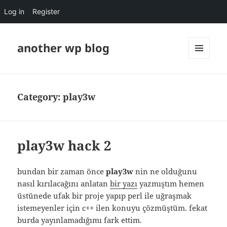
Log in
Register
another wp blog
MENU
AND
WIDGETS
Category:
play3w
play3w hack 2
bundan bir zaman önce
play3w
nin ne olduğunu
nasıl kırılacağını anlatan
bir yazı
yazmıştım hemen
üstünede ufak bir proje yapıp perl ile uğraşmak
istemeyenler için c++ ilen konuyu çözmüştüm. fekat
burda yayınlamadığımı fark ettim.