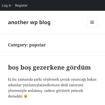
Log in
Register
another wp blog
MENU
AND
WIDGETS
Category:
popstar
boş boş gezerkene gördüm
ki bu zamanda şarkı söylemek çocuk oyuncağı bakın
adamlar yazılımıyla(audiotune dedi sanırım)
yöntemiyle anlatmış. sadece görüntü yetecek
demekki