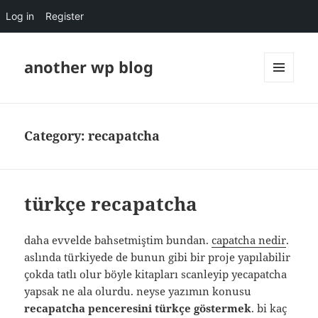
Log in
Register
another wp blog
MENU
AND
WIDGETS
Category:
recapatcha
türkçe recapatcha
daha evvelde bahsetmiştim bundan.
capatcha nedir
.
aslında türkiyede de bunun gibi bir proje yapılabilir
çokda tatlı olur böyle kitapları scanleyip yecapatcha
yapsak ne ala olurdu. neyse yazımın konusu
recapatcha penceresini türkçe göstermek
. bi kaç