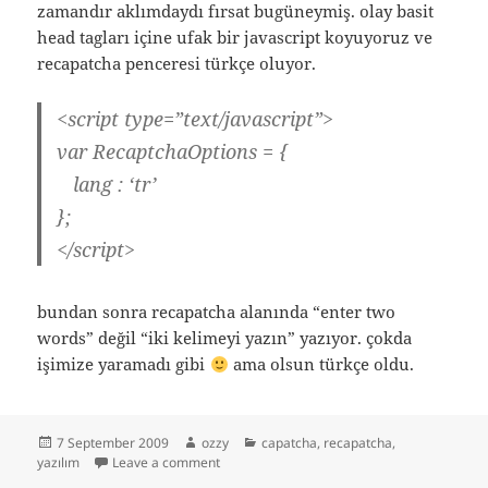
zamandır aklımdaydı fırsat bugüneymiş. olay basit
head tagları içine ufak bir javascript koyuyoruz ve
recapatcha penceresi türkçe oluyor.
<script type=”text/javascript”>
var RecaptchaOptions = {
lang : ‘tr’
};
</script>
bundan sonra recapatcha alanında “enter two
words” değil “iki kelimeyi yazın” yazıyor. çokda
işimize yaramadı gibi
ama olsun türkçe oldu.
Posted
Author
Categories
7 September 2009
ozzy
capatcha
,
recapatcha
,
on
on türkçe recapatcha
yazılım
Leave a comment