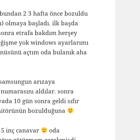
bundan 2 3 hafta önce bozuldu
) olmaya başladı. ilk başda
onra etrafa bakdım herşey
değişme yok windows ayarlarımı
enüsünü açtım oda bulanık aha
i samsungun arızaya
 numarasını aldılar. sonra
yada 10 gün sonra geldi sıfır
onitörünün bozulduğuna
15 inç canavar
oda