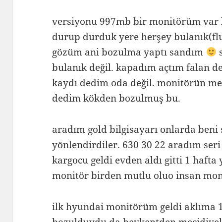
versiyonu 997mb bir monitörüm var 
durup durduk yere herşey bulanık(flu
gözüm ani bozulma yaptı sandım
s
bulanık değil. kapadım açtım falan 
kaydı dedim oda değil. monitörün m
dedim kökden bozulmuş bu.
aradım gold bilgisayarı onlarda ben
yönlendirdiler. 630 30 22 aradım seri
kargocu geldi evden aldı gitti 1 hafta 
monitör birden mutlu oluo insan m
ilk hyundai monitörüm geldi aklıma 