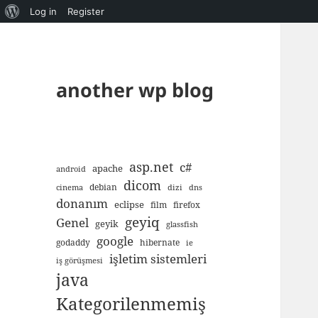
About
Log in
Register
WordPress
another wp blog
asp.net
c#
apache
android
dicom
debian
cinema
dizi
dns
donanım
eclipse
film
firefox
geyiq
Genel
geyik
glassfish
google
godaddy
hibernate
ie
işletim sistemleri
iş görüşmesi
java
Kategorilenmemiş