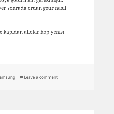
köye götürmem gerekmişdi.
er sonrada ordan getir nasıl
ye kapıdan alıolar hop yenisi
s
on samsung syncmaster
samsung
Leave a comment