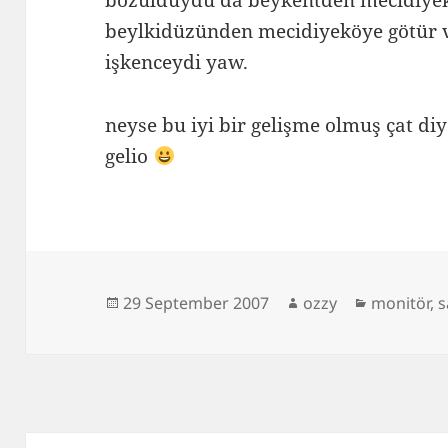
bozulduydu da beykentden mecidiye
beylkidüzünden mecidiyeköye götür v
işkenceydi yaw.
neyse bu iyi bir gelişme olmuş çat di
gelio
Posted
Author
Categorie
29 September 2007
ozzy
monitör
,
on