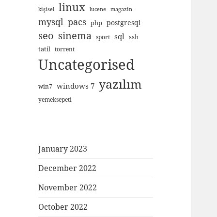
linux
kişisel
lucene
magazin
mysql
pacs
postgresql
php
seo
sinema
sql
ssh
sport
tatil
torrent
Uncategorised
yazılım
windows 7
win7
yemeksepeti
January 2023
December 2022
November 2022
October 2022