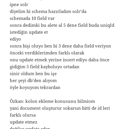
ipne solr
diyelim bi schema hazırladım solr’da
schemada 10 field var
sonra dedimki bu alete al 5 dene field buda uniqId
istediğin update et
ediyo
sonra bişi oluyo ben bi 3 dene daha field veriyon
önceki verdiklerimden farklı olarak
onu update etmek yerine insert ediyo daha önce
gidiğim 5 field kayboluyo ortadan
sinir oldum ben bu işe
her şeyi db’den alıyom
öyle koyuyom tekrardan
Özkan: kolon ekleme konusunu bilmiom
yani document oluşturur sokarsın bitti de id leri
farklı olursa
update etmez
değilse update eder