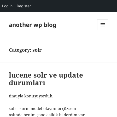
Log in
Register
another wp blog
MENU
AND
WIDGETS
Category:
solr
lucene solr ve update
durumları
timuyla konuşuyorduk.
solr -> orm model olayını bi çözsem
aslında benim çoook sikik bi derdim var