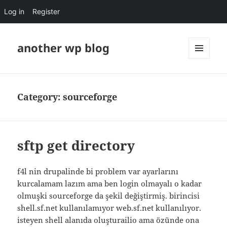
Log in
Register
another wp blog
MENU
AND
WIDGETS
Category:
sourceforge
sftp get directory
f4l nin drupalinde bi problem var ayarlarını
kurcalamam lazım ama ben login olmayalı o kadar
olmuşki sourceforge da şekil değiştirmiş. birincisi
shell.sf.net kullanılamıyor web.sf.net kullanılıyor.
isteyen shell alanıda oluşturailio ama özünde ona