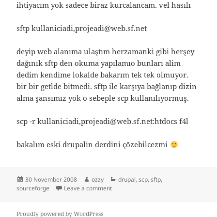
ihtiyacım yok sadece biraz kurcalancam. vel hasılı
sftp kullaniciadi,projeadi@web.sf.net
deyip web alanıma ulaştım herzamanki gibi herşey
dağınık sftp den okuma yapılamıo bunları alim
dedim kendime lokalde bakarım tek tek olmuyor.
bir bir getlde bitmedi. sftp ile karşıya bağlanıp dizin
alma şansımız yok o sebeple scp kullanılıyormuş.
scp -r kullaniciadi,projeadi@web.sf.net:htdocs f4l
bakalım eski drupalin derdini çözebilcezmi
Posted
Author
Categories
30 November 2008
ozzy
drupal
,
scp
,
sftp
,
on
on sftp get directory
sourceforge
Leave a comment
Proudly powered by WordPress